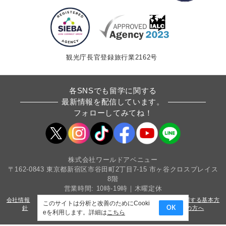
観光庁長官登録旅行業2162号
各SNSでも留学に関する
最新情報を配信しています。
フォローしてみてね！
株式会社ワールドアベニュー
〒162-0843 東京都新宿区市谷田町2丁目7-15 市ヶ谷クロスプレイス
8階
営業時間: 10時-19時｜木曜定休
会社情報
採用情報
条件書・約款
カスタマーハラスメントに関する基本方
このサイトは分析と改善のためにCooki
針
サイトマップ
プライバシーポリシー
法人・教育機関の方へ
OK
eを利用します。詳細は
こちら
Copyright(c) World Avenue Co.,Ltd. All Rights Reserved