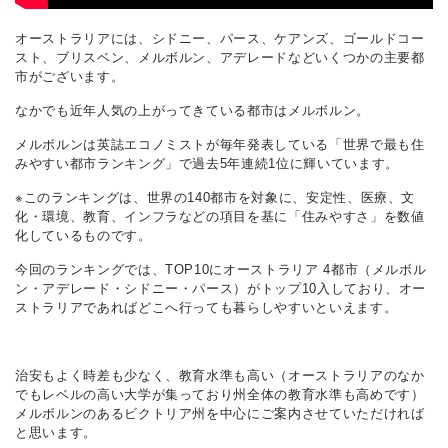
オーストラリアには、シドニー、パース、ケアンズ、ゴールドコー
スト、ブリスベン、メルボルン、アデレードなどいくつかの主要都
市がございます。
なかでも近年人気の上がってきている都市はメルボルン。
メルボルンは英誌エコノミストが毎年発表している「世界で最も住
みやすい都市ランキング」で過去5年連続1位に輝いています。
※このランキングは、世界の140都市を対象に、安定性、医療、文
化・環境、教育、インフラなどの項目を基に「住みやすさ」を数値
化しているものです。
今回のランキングでは、TOP10にオーストラリア 4都市（メルボル
ン・アデレード・シドニー・パース）がトップ10入しており、オー
ストラリアであればどこへ行っても暮らしやすいといえます。
治安もよく時差も少なく、教育水準も高い（オーストラリアのなか
でもレベルの高い大学が集っており州全体の教育水準も高めです）
メルボルンのあるビクトリア州を中心にご案内させていただければ
と思います。