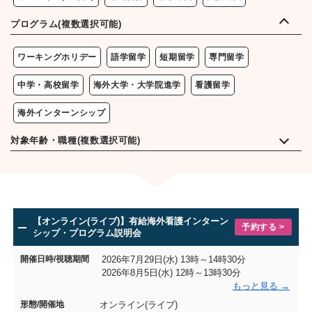
プログラム(複数選択可能)
ワーキングホリデー
語学留学
短期留学
専門留学
中学・高校留学
海外大学・大学院進学
看護留学
海外インターンシップ
対象年齢・職種(複数選択可能)
高校生以下
大学生・その他学生
社会人(30歳以下)
社会人(31歳以上)
看護師
【オンライン(ライブ)】有給海外看護インターン
予約する >
シップ・プログラム説明会
開催日時/視聴期間
2026年7月29日(水) 13時～14時30分
2026年8月5日(水) 12時～13時30分
もっと見る
形態/開催地
オンライン(ライブ)