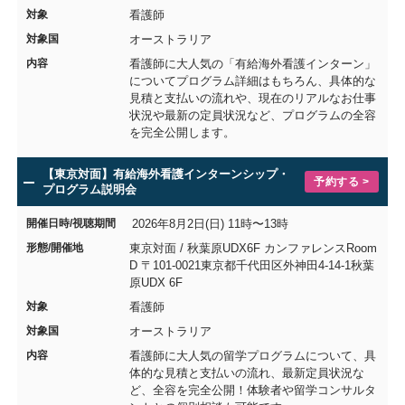
対象
看護師
対象国
オーストラリア
内容
看護師に大人気の「有給海外看護インターン」
についてプログラム詳細はもちろん、具体的な
見積と支払いの流れや、現在のリアルなお仕事
状況や最新の定員状況など、プログラムの全容
を完全公開します。
【東京対面】有給海外看護インターンシップ・
予約する >
プログラム説明会
開催日時/視聴期間
2026年8月2日(日) 11時〜13時
形態/開催地
東京対面 / 秋葉原UDX6F カンファレンスRoom
D 〒101-0021東京都千代田区外神田4-14-1秋葉
原UDX 6F
対象
看護師
対象国
オーストラリア
内容
看護師に大人気の留学プログラムについて、具
体的な見積と支払いの流れ、最新定員状況な
ど、全容を完全公開！体験者や留学コンサルタ