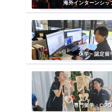
海外インターンシッ
休学・認定留
専門留学・COO