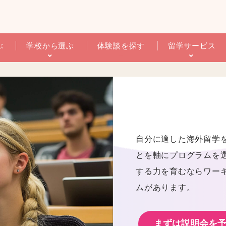
ぶ
学校から選ぶ
体験談を探す
留学サービス
自分に適した海外留学
とを軸にプログラムを
する力を育むならワー
ムがあります。
まずは説明会を