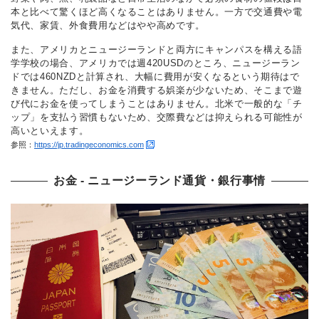
本と比べて驚くほど高くなることはありません。一方で交通費や電
気代、家賃、外食費用などはやや高めです。
また、アメリカとニュージーランドと両方にキャンパスを構える語
学学校の場合、アメリカでは週420USDのところ、ニュージーラン
ドでは460NZDと計算され、大幅に費用が安くなるという期待はで
きません。ただし、お金を消費する娯楽が少ないため、そこまで遊
び代にお金を使ってしまうことはありません。北米で一般的な「チ
ップ」を支払う習慣もないため、交際費などは抑えられる可能性が
高いといえます。
参照：
https://jp.tradingeconomics.com
お金 ‐ ニュージーランド通貨・銀行事情