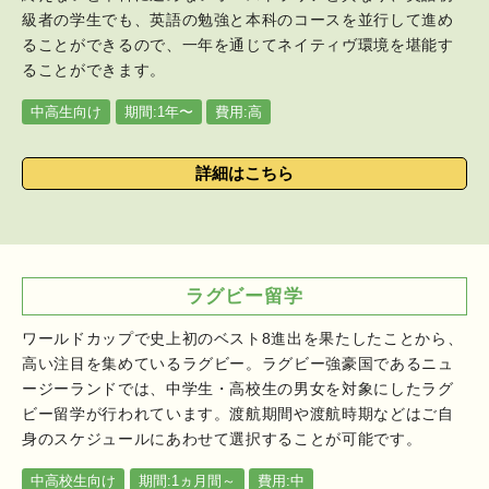
級者の学生でも、英語の勉強と本科のコースを並行して進め
ることができるので、一年を通じてネイティヴ環境を堪能す
ることができます。
中高生向け
期間:1年〜
費用:高
詳細はこちら
ラグビー留学
ワールドカップで史上初のベスト8進出を果たしたことから、
高い注目を集めているラグビー。ラグビー強豪国であるニュ
ージーランドでは、中学生・高校生の男女を対象にしたラグ
ビー留学が行われています。渡航期間や渡航時期などはご自
身のスケジュールにあわせて選択することが可能です。
中高校生向け
期間:
1ヵ月間～
費用:
中