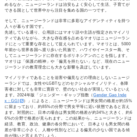
めるなか、ニュージーランドは治安もよく安心して生活、子育てが
できる国として世界中から注目を集める国の一つです。
そして、ニュージーランドは非常に多彩なアイデンティティを持つ
人々が暮らす国です。
先述している通り、公用語にはマオリ語や主語が指定されマイノリ
ティでありながら、大きな存在感を占めるマオリはニュージーラン
ドにとって重要な存在として捉えられています。マオリとは、5000
年前から世界各国へ渡り歩いた民族で、ハワイやイースター島、そ
してニュージーランドに存在するポリネシアンのことを指します。
マオリは「保護の精神」や「偏見を持たない」など、現在のニュー
ジーランドの教育理念にも大きな影響を及ぼしています。
マイノリティであることを迫害や偏見などの理由としないニュージ
ーランドでは、女性やLGBTなどのセクシャルマイノリティ、各障
害者に対しても非常に寛容で、壁のない社会が実現しているといえ
ます。2024年版「ジェンダー・ギャップ指数（
Gender Gap Inde
x：GGI
）」によると、ニュージーランドは男女間の格差が約15%
に留まっており、約85%の分野で男女平等に近い状態であると言え
ます。対照的に、日本の場合は男女間の格差が約34%と大きく、約6
6%の分野で格差が見られます。この結果から、ニュージーランドは
経済、教育、政治、健康の各分野において、日本よりも男女間の格
差が非常に小さく、人種や性別などによる偏見の少ない国である傾
向が強いと言えるでしょう。