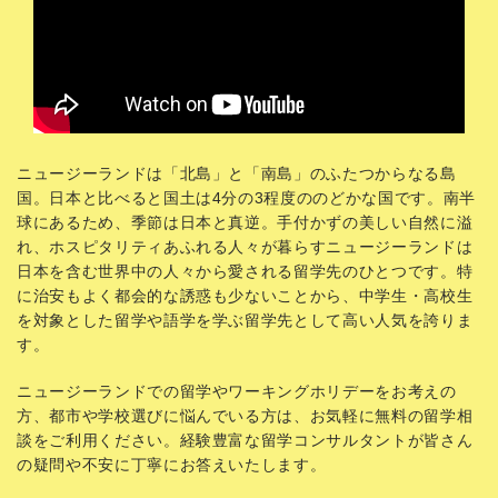
ニュージーランドは「北島」と「南島」のふたつからなる島
国。日本と比べると国土は4分の3程度ののどかな国です。南半
球にあるため、季節は日本と真逆。手付かずの美しい自然に溢
れ、ホスピタリティあふれる人々が暮らすニュージーランドは
日本を含む世界中の人々から愛される留学先のひとつです。特
に治安もよく都会的な誘惑も少ないことから、中学生・高校生
を対象とした留学や語学を学ぶ留学先として高い人気を誇りま
す。
ニュージーランドでの留学やワーキングホリデーをお考えの
方、都市や学校選びに悩んでいる方は、お気軽に無料の留学相
談をご利用ください。経験豊富な留学コンサルタントが皆さん
の疑問や不安に丁寧にお答えいたします。