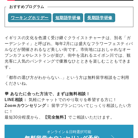
おすすめプログラム
ワーキングホリデー
短期語学研修
長期語学研修
イギリスの文化を色濃く受け継ぐクライストチャーチは、別名「ガ
ーデンシティ」と呼ばれ、毎年2月には盛大なフラワーフェスティバ
ルなどが開催されるなど美しい街です。市街地にはおしゃれなオー
プンカフェやレストランが並び、街中を流れるエイボン川では、観
光客に人気のパンティングで優雅なひとときを楽しむこともできま
す。
「都市の選び方がわからない..」という方は無料留学相談をご利用
くださいね。
💬 あなたに合った方法で、まずは無料相談！
LINE相談：
気軽にチャットでのやり取りを希望する方に！
Zoomカウンセリング：
留学プランについてじっくり相談したい方
に！
最短30分程度から、
【完全無料】
でご相談いただけます。
オンライン＆日時選択可能