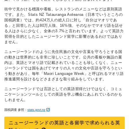
街中で見かける標識や看板、レストランのメニューなどは原則英語
です。また、Stats NZ Tatauranga Aotearoa（日本でいうところの
国税調査）では、約424万人の総人口に対し「自分はマオリであ
る」と回答した人は80万人強、16%強、そのなかでマオリ語を話せ
る人はさらに少なく、全体の3.7%と言われています。よって英語力
習得を目的としたニュージーランド留学に影響があるわけではあり
ません。
ニュージーランドのように先住民族の文化や言葉を守ろうとする国
の動きは世界的にも非常に珍しいことです。公共の看板や施設の案
内は、英語とマオリ語で記載されていることも珍しくなく、ニュー
ジーランドでは国をあげてマオリの人々の文化や言語を守ろうとい
う動きがあり、毎年「Maori Language Week」と呼ばれるマオリ語
推進週間を設けるなどさまざまな取り組みをしています。
ニュージーランドでは言語としての英語習得だけではなく、コミュ
ニケーションツールとしての英語を学ぶ機会にあふれているのかも
しれません。
国税調査 参照：
stats.govt.nz
ニュージーランドの英語と各留学で求められる英