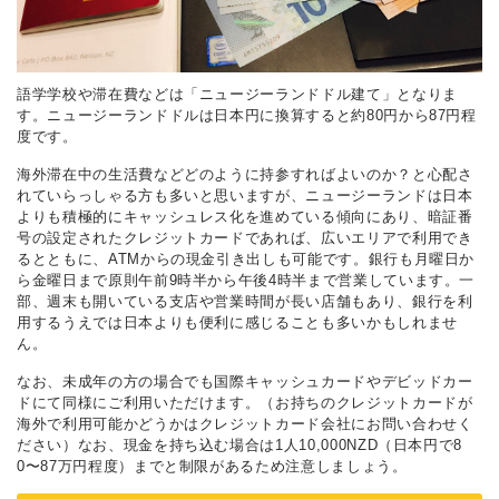
語学学校や滞在費などは「ニュージーランドドル建て」となりま
す。ニュージーランドドルは日本円に換算すると約80円から87円程
度です。
海外滞在中の生活費などどのように持参すればよいのか？と心配さ
れていらっしゃる方も多いと思いますが、ニュージーランドは日本
よりも積極的にキャッシュレス化を進めている傾向にあり、暗証番
号の設定されたクレジットカードであれば、広いエリアで利用でき
るとともに、ATMからの現金引き出しも可能です。銀行も月曜日か
ら金曜日まで原則午前9時半から午後4時半まで営業しています。一
部、週末も開いている支店や営業時間が長い店舗もあり、銀行を利
用するうえでは日本よりも便利に感じることも多いかもしれませ
ん。
なお、未成年の方の場合でも国際キャッシュカードやデビッドカー
ドにて同様にご利用いただけます。（お持ちのクレジットカードが
海外で利用可能かどうかはクレジットカード会社にお問い合わせく
ださい）なお、現金を持ち込む場合は1人10,000NZD（日本円で8
0〜87万円程度）までと制限があるため注意しましょう。