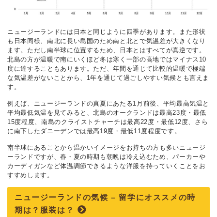
ニュージーランドには日本と同じように四季があります。また形状
も日本同様、南北に長い島国のため南と北とで気温差が大きくなり
ます。ただし南半球に位置するため、日本とはすべてが真逆です。
北島の方が温暖で南にいくほど冬は寒く一部の高地ではマイナス10
度に達することもあります。ただ、年間を通じて比較的温暖で極端
な気温差がないことから、1年を通じて過ごしやすい気候とも言えま
す。
例えば、ニュージーランドの真夏にあたる1月前後、平均最高気温と
平均最低気温を見てみると、北島のオークランドは最高23度・最低
15度程度、南島のクライストチャーチは最高22度・最低12度、さら
に南下したダニーデンでは最高19度・最低11度程度です。
南半球にあることから温かいイメージをお持ちの方も多いニュージ
ーランドですが、春・夏の時期も朝晩は冷え込むため、パーカーや
カーディガンなど体温調節できるような洋服を持っていくことをお
すすめします。
ニュージーランドの気候 – 留学にオススメの時
期は？服装は？