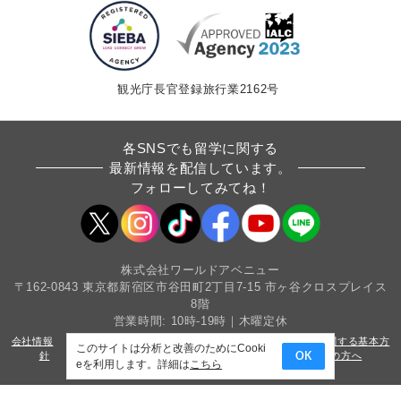
観光庁長官登録旅行業2162号
各SNSでも留学に関する
最新情報を配信しています。
フォローしてみてね！
株式会社ワールドアベニュー
〒162-0843 東京都新宿区市谷田町2丁目7-15 市ヶ谷クロスプレイス
8階
営業時間: 10時-19時｜木曜定休
会社情報
採用情報
条件書・約款
カスタマーハラスメントに関する基本方
このサイトは分析と改善のためにCooki
針
サイトマップ
プライバシーポリシー
法人・教育機関の方へ
OK
eを利用します。詳細は
こちら
Copyright(c) World Avenue Co.,Ltd. All Rights Reserved