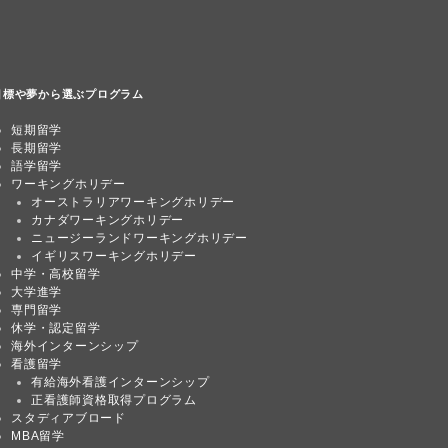
目標や夢から選ぶプログラム
短期留学
長期留学
語学留学
ワーキングホリデー
オーストラリアワーキングホリデー
カナダワーキングホリデー
ニュージーランドワーキングホリデー
イギリスワーキングホリデー
中学・高校留学
大学進学
専門留学
休学・認定留学
海外インターンシップ
看護留学
有給海外看護インターンシップ
正看護師資格取得プログラム
スタディアブロード
MBA留学