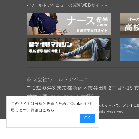
- ワールドアベニューの関連WEBサイト -
株式会社ワールドアベニュー
〒162-0843 東京都新宿区市谷田町2丁目7-15
営業時間: 10時-19時｜木曜定休
このサイトは分析と改善のためにCookieを利
会社情報
採用情報
条件書・約款
カスタマーハラスメントに
用します。詳細は
こちら
Copyright(c) World Avenue Co.,Ltd. All Rights Reserved
OK