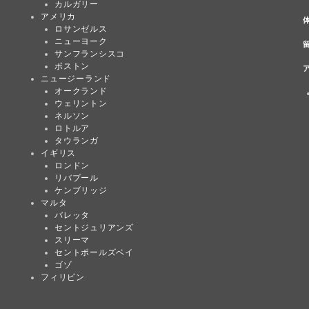
カルガリー
アメリカ
ロサンゼルス
ニューヨーク
サンフランシスコ
ボストン
ニュージーランド
オークランド
ウェリントン
ネルソン
ロトルア
タウランガ
イギリス
ロンドン
リバプール
ケンブリッジ
マルタ
バレッタ
セントジュリアンズ
スリーマ
セントポールズベイ
ゴゾ
フィリピン