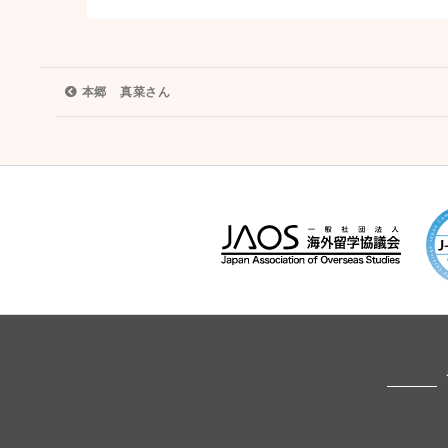
投
本郷 真菜さん
稿
ナ
ビ
ゲ
ー
シ
ョ
ン