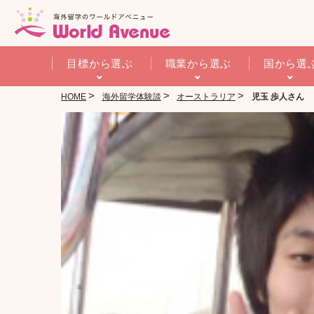
目標から選ぶ
職業から選ぶ
国から選
>
>
>
HOME
海外留学体験談
オーストラリア
児玉 歩人さん