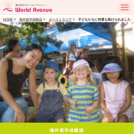
>
>
>
HOME
海外留学体験談
オーストラリア
子どもたちに何度も助けられました
海外留学体験談