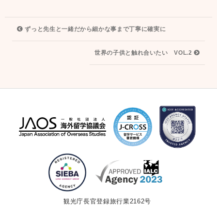
投
ずっと先生と一緒だから細かな事まで丁寧に確実に
稿
ナ
世界の子供と触れ合いたい VOL.2
ビ
ゲ
ー
シ
ョ
ン
観光庁長官登録旅行業2162号