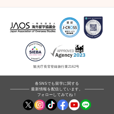
ゲ
ー
シ
ョ
ン
観光庁長官登録旅行業2162号
各SNSでも留学に関する
最新情報を配信しています。
フォローしてみてね！