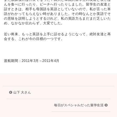
んを食べに行ったり、ビーチへ行ったりしました。留学生の友達と
話すときは、相手も母国語を英語としていないので、私が言った単
語がわかってもらえない時がありました。その時なんとか英語でそ
の意味を説明しようとするけれど、私の英語力もまだまだ乏しいた
め、なかなか伝わらず、大変でした。
近い将来、もっと英語を上手に話せるようになって、絶対友達と再
会する、これが今の目標の一つです。
渡航期間：2011年3月～2011年4月
投
山下 大さん
稿
ナ
毎日がスペシャルだった留学生活
ビ