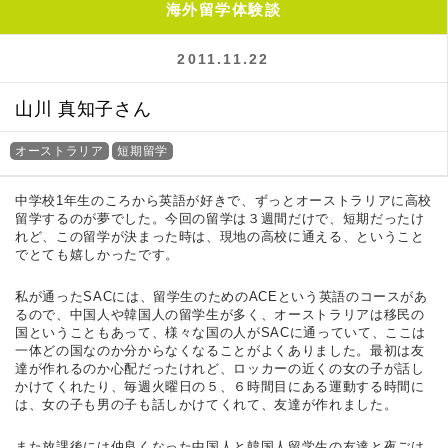
海外留学体験談
2011.11.22
山川 真知子さん
オーストラリア
短期留学
中学校1年生のころから英語が好きで、ずっとオーストラリアに高校
留学するのが夢でした。今回の留学は３週間だけで、短期だったけ
れど、この留学が決まった時は、現地の高校に通える、ということ
でとても嬉しかったです。
私が通ったSACには、留学生のためのACEという英語のコースがあ
るので、中国人や韓国人の留学生が多く、オーストラリアは移民の
国ということもあって、様々な国の人がSACに通っていて、ここは
一体どの国なのか分からなくなることがよくありました。最初は友
達が作れるのか心配だったけれど、ロッカーの近くの女の子が話し
かけてくれたり、毎週火曜日の５、６時間目にある運動する時間に
は、女の子も男の子も話しかけてくれて、友達が作れました。
また放課後には仲良くなった中国人と韓国人留学生の友達と夜ごは