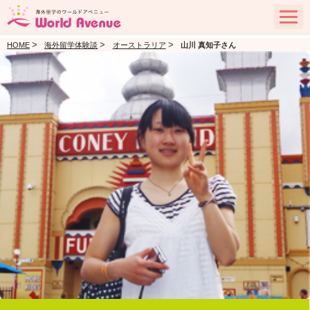
>
>
>
HOME
海外留学体験談
オーストラリア
山川 真知子さん