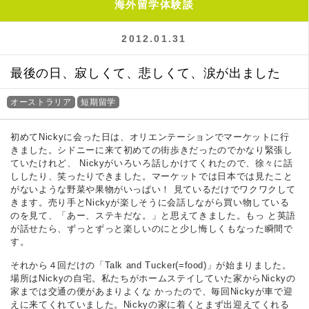
海外留学体験談
2012.01.31
最後の日、寂しくて、悲しくて、涙が出ました
オーストラリア
短期留学
初めてNickyに会った日は、オリエンテーションでマーケットに行
きました。シドニーに来て初めての街歩きだったのでかなり緊張し
ていたけれど、 Nickyがいろいろ話しかけてくれたので、徐々に話
ししたり、笑ったりできました。マーケットでは日本では見たこと
がないような野菜や果物がいっぱい！ 見ているだけでワクワクして
きます。売り手とNickyが楽しそうに会話しながら買い物している
のを見て、「あー、ステキだな。」と思えてきました。もっ と英語
が話せたら、ずっとずっと楽しいのにと少し悔しくもなった瞬間で
す。
それから４回だけの「Talk and Tucker(=food)」が始まりました。
場所はNickyの自宅。私たちがホームステイしていた家からNickyの
家までは交通の便があまりよくな かったので、毎回Nickyが車で迎
えに来てくれていました。Nickyの家に着くとまず出迎えてくれる