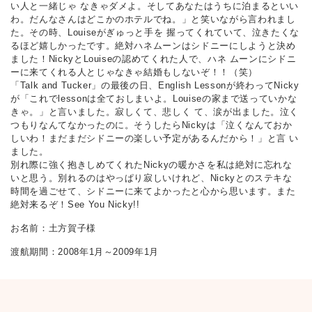
い人と一緒じゃ なきゃダメよ。そしてあなたはうちに泊まるといい
わ。だんなさんはどこかのホテルでね。」と笑いながら言われまし
た。その時、Louiseがぎゅっと手を 握ってくれていて、泣きたくな
るほど嬉しかったです。絶対ハネムーンはシドニーにしようと決め
ました！NickyとLouiseの認めてくれた人で、ハネ ムーンにシドニ
ーに来てくれる人とじゃなきゃ結婚もしないぞ！！（笑）
「Talk and Tucker」の最後の日、English Lessonが終わってNicky
が「これでlessonは全ておしまいよ。Louiseの家まで送っていかな
きゃ。」と言いました。寂しくて、悲しく て、涙が出ました。泣く
つもりなんてなかったのに。そうしたらNickyは「泣くなんておか
しいわ！まだまだシドニーの楽しい予定があるんだから！」と言 い
ました。
別れ際に強く抱きしめてくれたNickyの暖かさを私は絶対に忘れな
いと思う。別れるのはやっぱり寂しいけれど、Nickyとのステキな
時間を過ごせて、シドニーに来てよかったと心から思います。また
絶対来るぞ！See You Nicky!!
お名前：土方賀子様
渡航期間：2008年1月～2009年1月