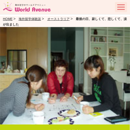
>
>
>
HOME
海外留学体験談
オーストラリア
最後の日、寂しくて、悲しくて、涙
が出ました