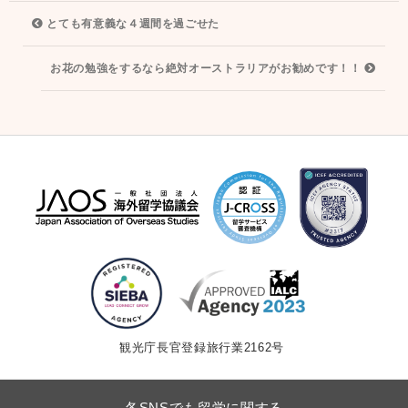
投
とても有意義な４週間を過ごせた
稿
ナ
お花の勉強をするなら絶対オーストラリアがお勧めです！！
ビ
ゲ
ー
シ
ョ
ン
観光庁長官登録旅行業2162号
各SNSでも留学に関する