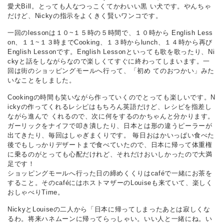
愛犬Bill。とっても人なつっこくてかわいい黒 い犬です。やんちゃ
だけど、Nickyの指示をよくきく賢いワンコです。
一回のlessonは１０~１５時の５時間で、１０時から English Less
on、１１~１３時までCooking、１３時からlunch、１４時から再び
English Lessonです。English Lessonといっても歌を歌ったり、Ni
ckyと話をしながらなので楽しくてすぐに終わってしまいます。一
回は街のショッピングモールへ行って、「初め てのおつかい」みた
いなことをしました。
Cookingの時間も笑いながら作っていくのでとっても楽しいです。N
ickyの作ってくれるレシピはもちろん英語だけど、レシピを指差し
ながら進んで くれるので、次に何をするのかちゃんと分かります。
ガーリックをナイフで叩き潰したり、日本とは形の違うピーラーが
出てきたり、毎回はしゃぎまくりです。 毎日おはかいっぱい食べた
後でもしっかりデザートまで食べていたので、日本に帰って体重権
に乗るのがとっても心配だけれど、それだけおいしかったので大満
足です！
ショッピングモールへ行った日の締めくくりはcaféで一緒にお茶を
すること。そのcaféにはホストマザーのLouiseも来ていて、楽しく
おしゃべりTime。
NickyとLouiseの二人から「日本に帰ってしまったあとは寂しくな
るわ。将来ハネムーンに帰ってらっしゃい。いい人と一緒にね。い