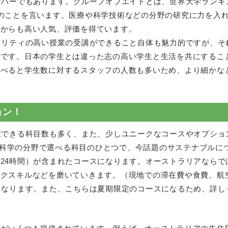
ンバーでもあります。グループオブエイトとは、世界大学ランキ
のことを言います。医療や科学技術などの分野の研究に力を入
業からも高い人気、評価を得ています。
オリティの高い授業の受講ができること自体も魅力的ですが、そ
つです。日本の学生とは違った志の高い学生と生活を共にするこ
比べると学生数に対するスタッフの人数も多いため、より細かな
ョン！
きる科目数も多く、また、少しユニークなコースやオプションも提供
ia」というコースは、科学の分野で選べる科目のひとつで、今話題のサステ
24時間）が含まれたコースになります。オーストラリアならで
ークスキルなどを磨いていきます。（現地での滞在費や食費、航
となります。また、こちらは夏期限定のコースになるため、詳し