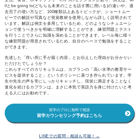
llとbe going to(どちらも未来のことを話す際に用いる)の違いや、過
去完了の使い方など、100種類以上あるトピックが、ショートムー
ビーでの解説や写真など視覚教材を使用しながら詳しく説明されて
います。解説は例文を多用しているため、どのようなシチュエーシ
ョンで使うべきかを明確に理解することができ、練習問題とテスト
を行うことでさらに知識を深めることができます。レベル毎に様々
な練習問題が用意されているため、自分のペースで勉強をすること
ができます。
先述した「痒い所に手が届く内容」とお伝えした理由がお分かりい
ただけたでしょうか？
これらすべてのカリキュラムは、カプランの「高い水準の教育サー
ビスを提供すること」というポリシーに基づき作られています。学
生や先生の声を常にしっかりキャッチし、現状に満足することなく
進化を続けるカプランは、まさに本気で英語力を身に付けたいと考
える人にはお勧めです。
留学のプロに無料で相談
留学カウンセリング予約はこちら
LINEでの質問・相談も可能！→