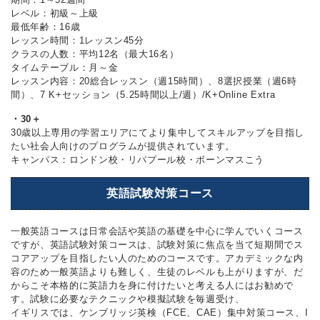
レベル：初級～上級
最低年齢：16歳
レッスン時間：1レッスン45分
クラスの人数：平均12名（最大16名）
タイムテーブル：月～金
レッスン内容：20総合レッスン（週15時間）、8選択授業（週6時
間）、7 K+セッション（5.25時間以上/週）/K+Online Extra
・30＋
30歳以上専用の学習エリアにてより集中してスキルアップを目指し
たい社会人向けのプログラムが提供されています。
キャンパス：ロンドン校・リバプール校・ボーンマスこう
英語試験対策コース
一般英語コースは日常会話や英語の基礎を中心に学んでいくコース
ですが、英語試験対策コースは、試験対策に焦点を当て短期間でス
コアアップを目指したい人のためのコースです。アカデミックな内
容のため一般英語よりも難しく、生徒のレベルも上がりますが、だ
からこそ本格的に英語力を身に付けたいと考える人にはお勧めで
す。試験に必要なテクニックや模擬試験を毎週受け、
イギリスでは、ケンブリッジ英検（FCE、CAE）集中対策コース、I