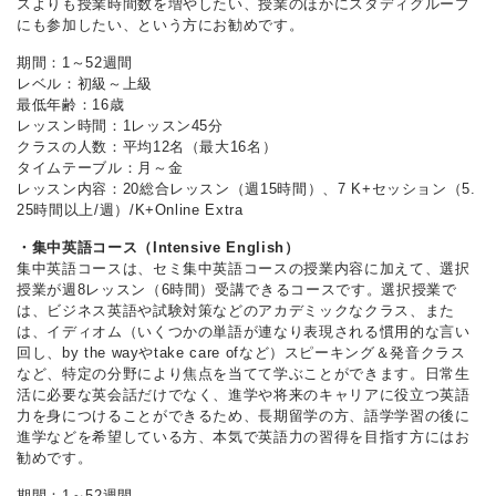
スよりも授業時間数を増やしたい、授業のほかにスタディグループ
にも参加したい、という方にお勧めです。
期間：1～52週間
レベル：初級～上級
最低年齢：16歳
レッスン時間：1レッスン45分
クラスの人数：平均12名（最大16名）
タイムテーブル：月～金
レッスン内容：20総合レッスン（週15時間）、7 K+セッション（5.
25時間以上/週）/K+Online Extra
・集中英語コース（Intensive English）
集中英語コースは、セミ集中英語コースの授業内容に加えて、選択
授業が週8レッスン（6時間）受講できるコースです。選択授業で
は、ビジネス英語や試験対策などのアカデミックなクラス、また
は、イディオム（いくつかの単語が連なり表現される慣用的な言い
回し、by the wayやtake care ofなど）スピーキング＆発音クラス
など、特定の分野により焦点を当てて学ぶことができます。日常生
活に必要な英会話だけでなく、進学や将来のキャリアに役立つ英語
力を身につけることができるため、長期留学の方、語学学習の後に
進学などを希望している方、本気で英語力の習得を目指す方にはお
勧めです。
期間：1～52週間