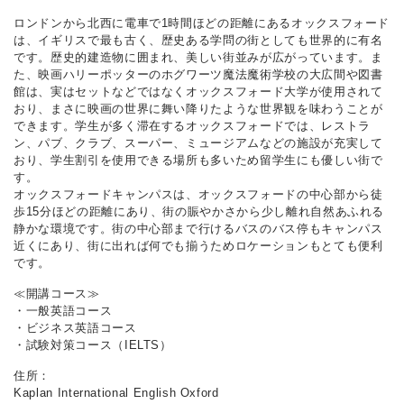
ロンドンから北西に電車で1時間ほどの距離にあるオックスフォード
は、イギリスで最も古く、歴史ある学問の街としても世界的に有名
です。歴史的建造物に囲まれ、美しい街並みが広がっています。ま
た、映画ハリーポッターのホグワーツ魔法魔術学校の大広間や図書
館は、実はセットなどではなくオックスフォード大学が使用されて
おり、まさに映画の世界に舞い降りたような世界観を味わうことが
できます。学生が多く滞在するオックスフォードでは、レストラ
ン、パブ、クラブ、スーパー、ミュージアムなどの施設が充実して
おり、学生割引を使用できる場所も多いため留学生にも優しい街で
す。
オックスフォードキャンパスは、オックスフォードの中心部から徒
歩15分ほどの距離にあり、街の賑やかさから少し離れ自然あふれる
静かな環境です。街の中心部まで行けるバスのバス停もキャンパス
近くにあり、街に出れば何でも揃うためロケーションもとても便利
です。
≪開講コース≫
・一般英語コース
・ビジネス英語コース
・試験対策コース（IELTS）
住所：
Kaplan International English Oxford