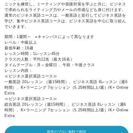
ニックを練習し、ミーティングや面接対策を学ぶと共に、ビジネス
で求められるライティング力やメールの作成なども身に付けます。
通常のビジネス英語コースは、一般英語と並行してビジネス英語を
学び、集中ビジネス英語コースは、ビジネス英語を中心に取り組ん
でいきます。
期間：1週間～ ※キャンパスによって異なります
レベル：中級以上
最低年齢：16歳
レッスン時間：1レッスン45分
クラスの人数：平均12名（最大16名）
タイムテーブル：月～金曜日 、午前・午後クラス
レッスン内容：
≪ビジネス選択英語コース≫
一般英語 20レッスン （週15時間）、ビジネス英語 8レッスン（週6
時間）、K+ラーニング 7セッション（5.25時間以上/週）/K+ Online
Extra
≪ビジネス選択英語コース≫
総合英語 20レッスン（週15時間）、ビジネス英語 8レッスン（週6
時間）、K+ラーニング 7セッション（5.25時間以上/週）/K+ Online
Extra
留学のプロに無料で相談