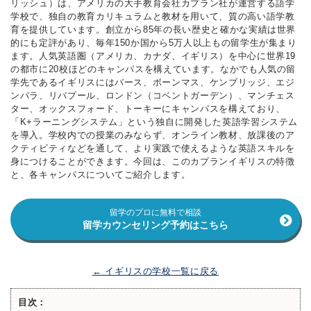
リッシュ）は、アメリカの大手教育会社カプラン社が運営する語学
学校で、独自の教育カリキュラムと教材を用いて、質の高い語学教
育を提供しています。創立から85年の長い歴史と確かな実績は世界
的にも定評があり、毎年150か国から5万人以上もの留学生が集まり
ます。人気英語圏（アメリカ、カナダ、イギリス）を中心に世界19
の都市に20校ほどのキャンパスを構えています。なかでも人気の留
学先であるイギリスにはバース、ボーンマス、ケンブリッジ、エジ
ンバラ、リバプール、ロンドン（コベントガーデン）、マンチェス
ター、オックスフォード、トーキーにキャンパスを構えており、
「K+ラーニングシステム」という独自に開発した英語学習システム
を導入。学校内での授業のみならず、オンライン教材、放課後のア
クティビティなどを通して、より実践で使えるような英語スキルを
身につけることができます。今回は、このカプランイギリスの特徴
と、各キャンパスについてご紹介します。
留学のプロに無料で相談
留学カウンセリング予約はこちら
← イギリスの学校一覧に戻る
目次：