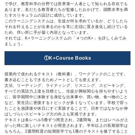
で学び、教育科学の分野では世界第一人者として知られる存在でも
あります。名だたる教育者たちが監修したおかげで、国際水準を満
たすカリキュラムの設計に成功しています。
このラーニングシステムは、生徒が何を求めているか、どうしたら
それを叶えることが出来るのかを常に念頭に置き進化し続けている
ため、痒い所に手が届く内容となっています。
それでは、K+ラーニングシステムの「４つのK+」を詳しくみてみ
ましょう。
①K+Course Books
授業内で使われるテキスト（教科書）、ワークブックのことです。
書き込むこともできるためノートとしても使えます。
文法、リーディング、ライティング、リスニング、スピーキング、
すべての英語力上達を目標とし、生徒が興味関心を持ちやすいよう
に、留学期間中に体験する身近な出来事や、買い物、食べ物のこと
など、実生活に密接するトピックが多くなっています。学校で習っ
たことを放課後や休日にすぐ実践することで、日本ではなかなか伸
ばしづらいスピーキング力の向上も実感できます。
テキストは各レベル5冊ずつ用意され、2週間毎、またはレベルが上
がった時に新しいテキストが用意されます。半年以上の長期留学は
もちろん、2週間程度の短期留学でも1冊のテキストを修了すること