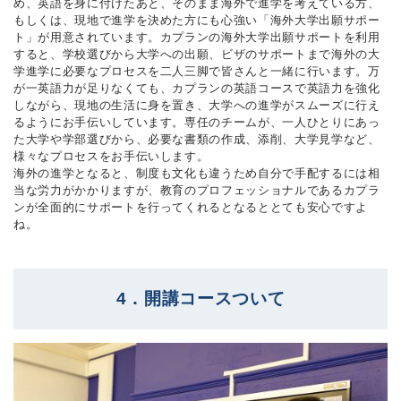
め、英語を身に付けたあと、そのまま海外で進学を考えている方、
もしくは、現地で進学を決めた方にも心強い「海外大学出願サポー
ト」が用意されています。カプランの海外大学出願サポートを利用
すると、学校選びから大学への出願、ビザのサポートまで海外の大
学進学に必要なプロセスを二人三脚で皆さんと一緒に行います。万
が一英語力が足りなくても、カプランの英語コースで英語力を強化
しながら、現地の生活に身を置き、大学への進学がスムーズに行え
るようにお手伝いしています。専任のチームが、一人ひとりにあっ
た大学や学部選びから、必要な書類の作成、添削、大学見学など、
様々なプロセスをお手伝いします。
海外の進学となると、制度も文化も違うため自分で手配するには相
当な労力がかかりますが、教育のプロフェッショナルであるカプラ
ンが全面的にサポートを行ってくれるとなるととても安心ですよ
ね。
4．開講コースついて