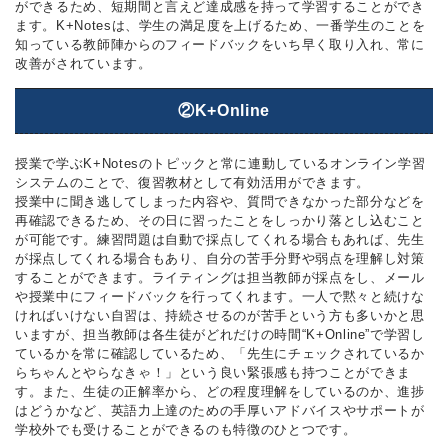
ができるため、短期間と言えど達成感を持って学習することができ
ます。K+Notesは、学生の満足度を上げるため、一番学生のことを
知っている教師陣からのフィードバックをいち早く取り入れ、常に
改善がされています。
②K+Online
授業で学ぶK+Notesのトピックと常に連動しているオンライン学習
システムのことで、復習教材として有効活用ができます。
授業中に聞き逃してしまった内容や、質問できなかった部分などを
再確認できるため、その日に習ったことをしっかり落とし込むこと
が可能です。練習問題は自動で採点してくれる場合もあれば、先生
が採点してくれる場合もあり、自分の苦手分野や弱点を理解し対策
することができます。ライティングは担当教師が採点をし、メール
や授業中にフィードバックを行ってくれます。一人で黙々と続けな
ければいけない自習は、持続させるのが苦手という方も多いかと思
いますが、担当教師は各生徒がどれだけの時間“K+Online”で学習し
ているかを常に確認しているため、「先生にチェックされているか
らちゃんとやらなきゃ！」という良い緊張感も持つことができま
す。また、生徒の正解率から、どの程度理解をしているのか、進捗
はどうかなど、英語力上達のための手厚いアドバイスやサポートが
学校外でも受けることができるのも特徴のひとつです。