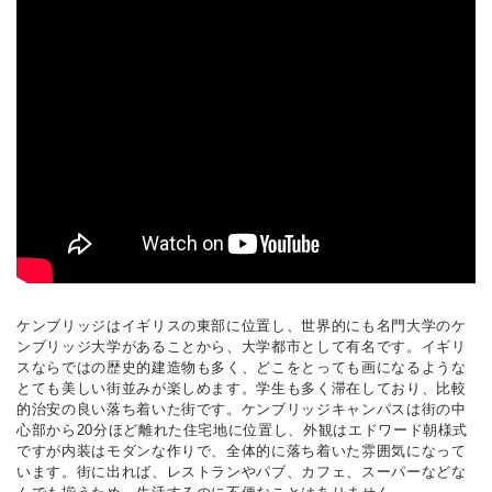
ケンブリッジはイギリスの東部に位置し、世界的にも名門大学のケ
ンブリッジ大学があることから、大学都市として有名です。イギリ
スならではの歴史的建造物も多く、どこをとっても画になるような
とても美しい街並みが楽しめます。学生も多く滞在しており、比較
的治安の良い落ち着いた街です。ケンブリッジキャンパスは街の中
心部から20分ほど離れた住宅地に位置し、外観はエドワード朝様式
ですが内装はモダンな作りで、全体的に落ち着いた雰囲気になって
います。街に出れば、レストランやパブ、カフェ、スーパーなどな