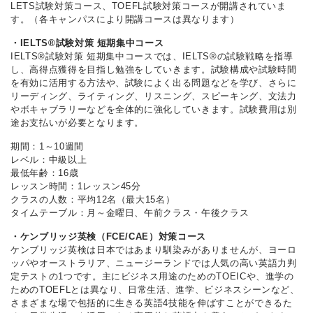
LETS試験対策コース、TOEFL試験対策コースが開講されていま
す。（各キャンパスにより開講コースは異なります）
・IELTS®試験対策 短期集中コース
IELTS®試験対策 短期集中コースでは、IELTS®の試験戦略を指導
し、高得点獲得を目指し勉強をしていきます。試験構成や試験時間
を有効に活用する方法や、試験によく出る問題などを学び、さらに
リーディング、ライティング、リスニング、スピーキング、文法力
やボキャブラリーなどを全体的に強化していきます。試験費用は別
途お支払いが必要となります。
期間：1～10週間
レベル：中級以上
最低年齢：16歳
レッスン時間：1レッスン45分
クラスの人数：平均12名（最大15名）
タイムテーブル：月～金曜日、午前クラス・午後クラス
・ケンブリッジ英検（FCE/CAE）対策コース
ケンブリッジ英検は日本ではあまり馴染みがありませんが、ヨーロ
ッパやオーストラリア、ニュージーランドでは人気の高い英語力判
定テストの1つです。主にビジネス用途のためのTOEICや、進学の
ためのTOEFLとは異なり、日常生活、進学、ビジネスシーンなど、
さまざまな場で包括的に生きる英語4技能を伸ばすことができるた