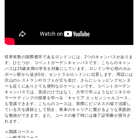
世界有数の国際都市であるロンドンには、2つのキャンパスがありま
す。ひとつが、コベントガーデンキャンパスです。こちらのキャン
パスは25歳未満の学生を対象にしています。ロンドン中心部のホル
ボーン駅から徒歩5分、セントラルロンドンに位置します。周辺には
沢山のレストランやカフェが立ち並び、さらにショッピングセンタ
ーも近くにありとても便利なロケーションです。コベントガーデン
キャンパスでは、英語だけではなく、大学で学ぶようなビジネスや
マーケティングの授業を学べる「キャリア エッセンシャルコース」
も受講できます。こちらのコースは、実際にビジネスの場で活躍し
ている方を講師として招き、将来のキャリアに繋がるような実践的
な勉強ができます。また、コースの修了時には修了証明書が授与さ
れます。
≪開講コース≫
・一般英語コース