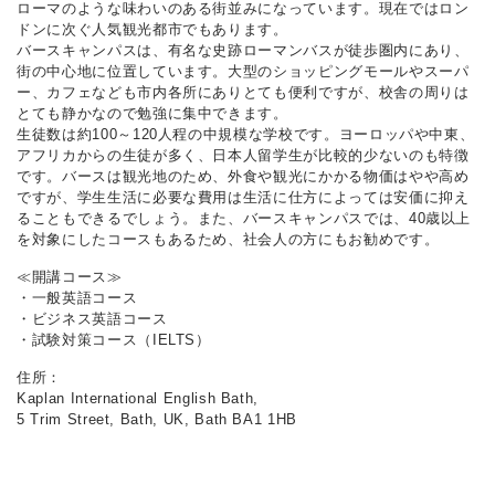
ローマのような味わいのある街並みになっています。現在ではロン
ドンに次ぐ人気観光都市でもあります。
バースキャンパスは、有名な史跡ローマンバスが徒歩圏内にあり、
街の中心地に位置しています。大型のショッピングモールやスーパ
ー、カフェなども市内各所にありとても便利ですが、校舎の周りは
とても静かなので勉強に集中できます。
生徒数は約100～120人程の中規模な学校です。ヨーロッパや中東、
アフリカからの生徒が多く、日本人留学生が比較的少ないのも特徴
です。バースは観光地のため、外食や観光にかかる物価はやや高め
ですが、学生生活に必要な費用は生活に仕方によっては安価に抑え
ることもできるでしょう。また、バースキャンパスでは、40歳以上
を対象にしたコースもあるため、社会人の方にもお勧めです。
≪開講コース≫
・一般英語コース
・ビジネス英語コース
・試験対策コース（IELTS）
住所：
Kaplan International English Bath,
5 Trim Street, Bath, UK, Bath BA1 1HB