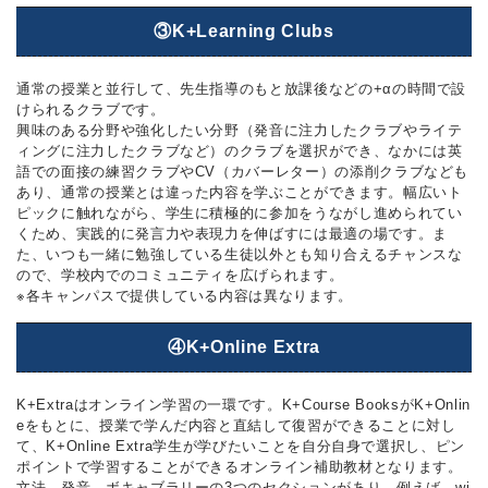
③K+Learning Clubs
通常の授業と並行して、先生指導のもと放課後などの+αの時間で設
けられるクラブです。
興味のある分野や強化したい分野（発音に注力したクラブやライテ
ィングに注力したクラブなど）のクラブを選択ができ、なかには英
語での面接の練習クラブやCV（カバーレター）の添削クラブなども
あり、通常の授業とは違った内容を学ぶことができます。幅広いト
ピックに触れながら、学生に積極的に参加をうながし進められてい
くため、実践的に発言力や表現力を伸ばすには最適の場です。ま
た、いつも一緒に勉強している生徒以外とも知り合えるチャンスな
ので、学校内でのコミュニティを広げられます。
※各キャンパスで提供している内容は異なります。
④K+Online Extra
K+Extraはオンライン学習の一環です。K+Course BooksがK+Onlin
eをもとに、授業で学んだ内容と直結して復習ができることに対し
て、K+Online Extra学生が学びたいことを自分自身で選択し、ピン
ポイントで学習することができるオンライン補助教材となります。
文法、発音、ボキャブラリーの3つのセクションがあり、例えば、wi