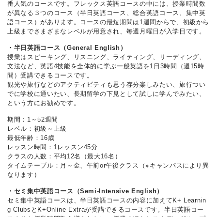
番人気のコースです。フレックス英語コースの中には、授業時間数
が異なる３つのコース（半日英語コース、総合英語コース、集中英
語コース）があります。コースの最短期間は1週間からで、初級から
上級までさまざまなレベルが用意され、毎週月曜日が入学日です。
・半日英語コース（General English）
授業はスピーキング、リスニング、ライティング、リーディング、
文法など、英語4技能を全体的に学ぶ一般英語を1日3時間（週15時
間）受講できるコースです。
観光や旅行などのアクティビティも思う存分楽しみたい、旅行つい
でに学校に通いたい、長期留学の下見として試しに学んでみたい、
という方にお勧めです。
期間：1～52週間
レベル：初級～上級
最低年齢：16歳
レッスン時間：1レッスン45分
クラスの人数：平均12名（最大16名）
タイムテーブル：月～金、午前or午後クラス（※キャンパスにより異
なります）
・セミ集中英語コース（Semi-Intensive English）
セミ集中英語コースは、半日英語コースの内容に加えてK+ Learnin
g ClubsとK+Online Extraが受講できるコースです。半日英語コー