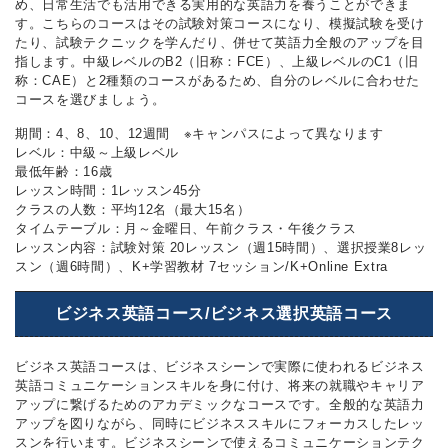
め、日常生活でも活用できる実用的な英語力を養うことができま
す。こちらのコースはその試験対策コースになり、模擬試験を受け
たり、試験テクニックを学んだり、併せて英語力全般のアップを目
指します。中級レベルのB2（旧称：FCE）、上級レベルのC1（旧
称：CAE）と2種類のコースがあるため、自分のレベルに合わせた
コースを選びましょう。
期間：4、8、10、12週間 ※キャンパスによって異なります
レベル：中級～上級レベル
最低年齢：16歳
レッスン時間：1レッスン45分
クラスの人数：平均12名（最大15名）
タイムテーブル：月～金曜日、午前クラス・午後クラス
レッスン内容：試験対策 20レッスン（週15時間）、選択授業8レッ
スン（週6時間）、K+学習教材 7セッション/K+Online Extra
ビジネス英語コース/ビジネス選択英語コース
ビジネス英語コースは、ビジネスシーンで実際に使われるビジネス
英語コミュニケーションスキルを身に付け、将来の就職やキャリア
アップに繋げるためのアカデミックなコースです。全般的な英語力
アップを図りながら、同時にビジネススキルにフォーカスしたレッ
スンを行います。ビジネスシーンで使えるコミュニケーションテク