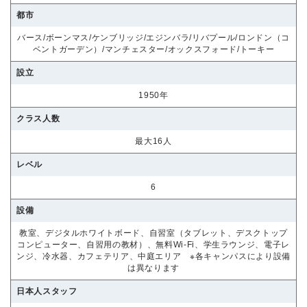
都市
バース/ボーンマス/ケンブリッジ/エジンバラ/リバプール/ロンドン（コ
ベントガーデン）/マンチェスター/オックスフォード/トーキー
設立
1950年
クラス人数
最大16人
レベル
6
設備
教室、デジタルホワイトボード、自習室（タブレット、デスクトップ
コンピューター、自習用の教材）、無料Wi-Fi、学生ラウンジ、電子レ
ンジ、冷水器、カフェテリア、中庭エリア ※各キャンパスにより設備
は異なります
日本人スタッフ