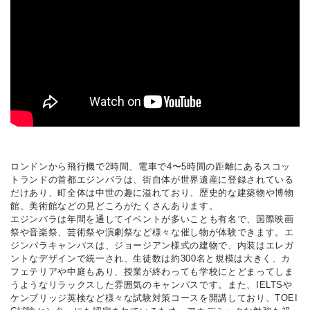
ロンドンから飛行機で2時間、電車で4〜5時間の距離にあるスコッ
トランドの首都エジンバラは、街自体が世界遺産に登録されている
だけあり、町全体は中世の趣に溢れており、歴史的な建築物や博物
館、美術館などの見どころがたくさんあります。
エジンバラは年間を通してイベントが多いことも有名で、国際映画
祭や音楽祭、芸術祭や演劇祭など様々な催し物が体験できます。エ
ジンバラキャンパスは、ジョージアン様式の建物で、内装はエレガ
ントなデザインで統一され、生徒数は約300名と規模は大きく、カ
フェテリアや中庭もあり、授業が終わっても学校にとどまってしま
うようなリラックスした雰囲気のキャンパスです。また、IELTSや
ケンブリッジ英検など様々な試験対策コースを開講しており、TOEI