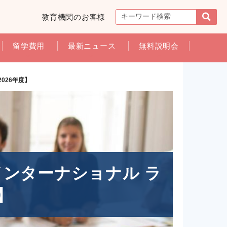
教育機関のお客様
留学費用
最新ニュース
無料説明会
【2026年度】
プラン インターナショナル ラ
】