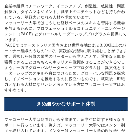
企業や組織はチームワーク、イニシアチブ、創造性、敏捷性、問題
解決力、タイムマネジメント、職業上のエチケットなどを持ち合わ
せている、即戦力となれる人材を求めています。
マッコーリー大学ではこうした経験ベースのスキルを習得する機会
を与えるために、プロフェッショナル＆コミュニティ・エンゲージ
メント（PACE) とグローバルリーダーシッププログラムを提供して
います。
PACEではオーストラリア国内および世界各地にある3,000以上のパ
ートナー組織のうちの1つで、実践的な活動に取り組むことができま
す。選択した分野の業界のリーダーから学ぶことで、重要な人脈を
獲得できることはもちろんキャリアを飛躍させることができるでし
ょう。一方でグローバルリーダーシッププログラムは、異文化とリ
ーダーシップのスキルを身につけるため、グローバルな問題を探求
し、イノベーションを推進するのに役立つものです。就職後、即戦
力となれる人材になりたいと考えている方にマッコーリー大学はお
すすめです。
きめ細やかなサポート体制
マッコーリー大学は到着時から卒業まで、留学生に対する様々なサ
ポートを行っています。例えば、マッコーリー大学ではメンター制
度を取り入れています。メンターはマッコーリー大学の現役学生が