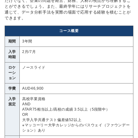
だけでなく、企業の問題を経営、財務、人材の視点から理解するこ
とができるでしょう。また、最終学年にはリサーチプロジェクトを
通じて、データ分析手法を実際の場面で応用する経験を積むことが
できます。
コース概要
期間
3年間
入学
2月/7月
時期
ロケ
ノースライド
ーシ
ョン
学費
AUD46,900
入学
高校卒業資格
規定
AND
ATAR75相当以上/高校の成績 3.5以上（5段階中）
OR
大学入学共通テスト偏差値52以上
※マッコーリー大学カレッジからのパスウェイ（ファウンデー
ション）あり