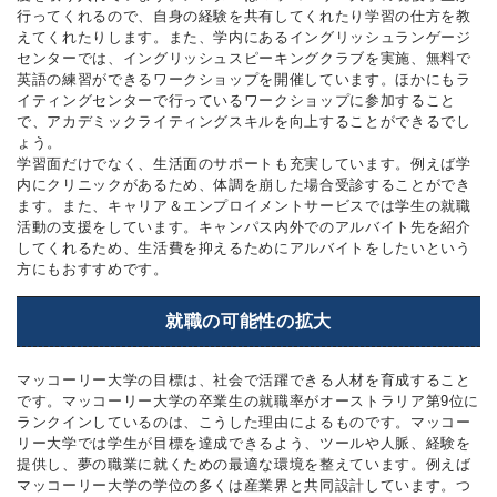
行ってくれるので、自身の経験を共有してくれたり学習の仕方を教
えてくれたりします。また、学内にあるイングリッシュランゲージ
センターでは、イングリッシュスピーキングクラブを実施、無料で
英語の練習ができるワークショップを開催しています。ほかにもラ
イティングセンターで行っているワークショップに参加すること
で、アカデミックライティングスキルを向上することができるでし
ょう。
学習面だけでなく、生活面のサポートも充実しています。例えば学
内にクリニックがあるため、体調を崩した場合受診することができ
ます。また、キャリア＆エンプロイメントサービスでは学生の就職
活動の支援をしています。キャンパス内外でのアルバイト先を紹介
してくれるため、生活費を抑えるためにアルバイトをしたいという
方にもおすすめです。
就職の可能性の拡大
マッコーリー大学の目標は、社会で活躍できる人材を育成すること
です。マッコーリー大学の卒業生の就職率がオーストラリア第9位に
ランクインしているのは、こうした理由によるものです。マッコー
リー大学では学生が目標を達成できるよう、ツールや人脈、経験を
提供し、夢の職業に就くための最適な環境を整えています。例えば
マッコーリー大学の学位の多くは産業界と共同設計しています。つ