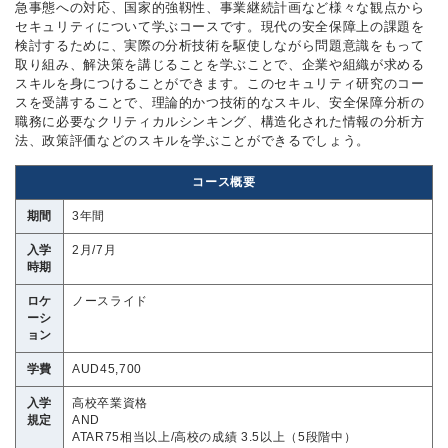
急事態への対応、国家的強靱性、事業継続計画など様々な観点から
セキュリティについて学ぶコースです。現代の安全保障上の課題を
検討するために、実際の分析技術を駆使しながら問題意識をもって
取り組み、解決策を講じることを学ぶことで、企業や組織が求める
スキルを身につけることができます。このセキュリティ研究のコー
スを受講することで、理論的かつ技術的なスキル、安全保障分析の
職務に必要なクリティカルシンキング、構造化された情報の分析方
法、政策評価などのスキルを学ぶことができるでしょう。
コース概要
期間
3年間
入学
2月/7月
時期
ロケ
ノースライド
ーシ
ョン
学費
AUD45,700
入学
高校卒業資格
規定
AND
ATAR75相当以上/高校の成績 3.5以上（5段階中）