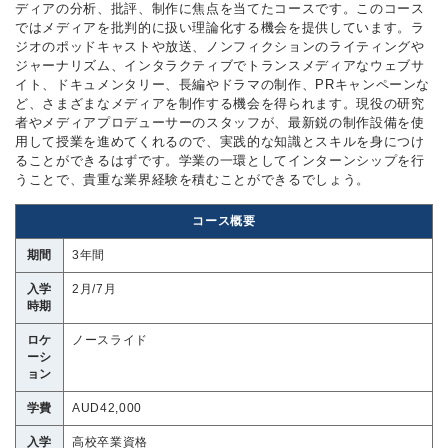
ディアの分析、批評、制作に焦点を当てたコースです。このコース
ではメディアを批判的に扱い理論化する機会を提供しています。ラ
ジオのポッドキャストや放送、ノンフィクションのライティングや
ジャーナリズム、インタラクティブでトランスメディアなウェブサ
イト、ドキュメンタリー、長編やドラマの制作、PRキャンペーンな
ど、さまざまなメディアを制作する機会を得られます。現役の研究
者やメディアプロデューサーのスタッフが、最新鋭の制作設備を使
用して授業を進めてくれるので、実践的な知識とスキルを身につけ
ることができるはずです。学業の一環としてインターンシップを行
うことで、貴重な業界経験を積むことができるでしょう。
コース概要
期間
3年間
入学
2月/7月
時期
ロケ
ノースライド
ーシ
ョン
学費
AUD42,000
入学
高校卒業資格