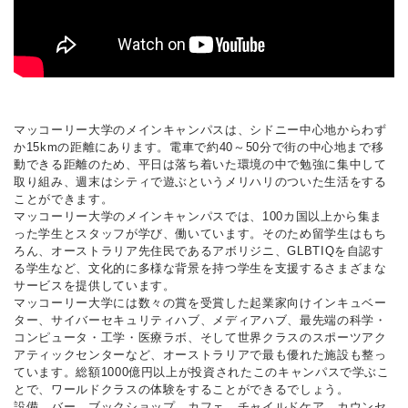
マッコーリー大学のメインキャンパスは、シドニー中心地からわず
か15kmの距離にあります。電車で約40～50分で街の中心地まで移
動できる距離のため、平日は落ち着いた環境の中で勉強に集中して
取り組み、週末はシティで遊ぶというメリハリのついた生活をする
ことができます。
マッコーリー大学のメインキャンパスでは、100カ国以上から集ま
った学生とスタッフが学び、働いています。そのため留学生はもち
ろん、オーストラリア先住民であるアボリジニ、GLBTIQを自認す
る学生など、文化的に多様な背景を持つ学生を支援するさまざまな
サービスを提供しています。
マッコーリー大学には数々の賞を受賞した起業家向けインキュベー
ター、サイバーセキュリティハブ、メディアハブ、最先端の科学・
コンピュータ・工学・医療ラボ、そして世界クラスのスポーツアク
アティックセンターなど、オーストラリアで最も優れた施設も整っ
ています。総額1000億円以上が投資されたこのキャンパスで学ぶこ
とで、ワールドクラスの体験をすることができるでしょう。
設備 バー、ブックショップ、カフェ、チャイルドケア、カウンセ