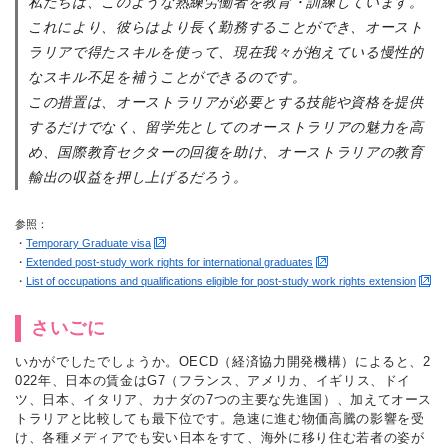
私たちは、このような熟練労働者を教育・訓練しています。
これにより、彼らはより長く勤務することができ、オースト
ラリアで得たスキルを使って、現在我々が抱えている慢性的
なスキル不足を補うことができるのです。
この措置は、オーストラリアが必要とする技能や資格を提供
するだけでなく、留学先としてのオーストラリアの魅力を高
め、国際教育セクターの回復を助け、オーストラリアの教育
輸出の収益を押し上げるだろう。
参照：
・
Temporary Graduate visa
・
Extended post-study work rights for international graduates
・
List of occupations and qualifications eligible for post-study work rights extension
さいごに
いかがでしたでしょうか。OECD（経済協力開発機構）によると、2
022年、日本の賃金はG7（フランス、アメリカ、イギリス、ドイ
ツ、日本、イタリア、カナダの7つの主要な先進国）、加えてオース
トラリアと比較しても最下位です。急速に進む物価高騰の影響を受
け、各種メディアでも安い日本をすて、海外に移り住む若者の姿が