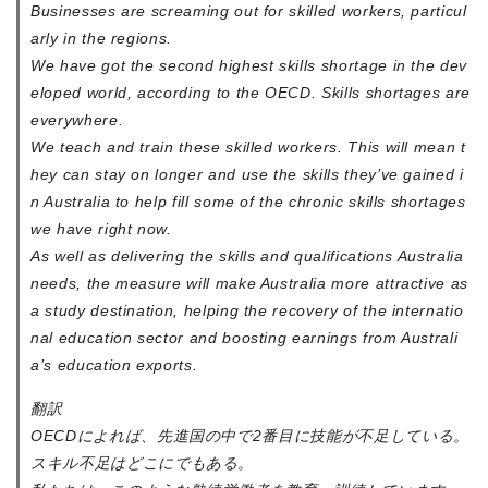
Businesses are screaming out for skilled workers, particul
arly in the regions.
We have got the second highest skills shortage in the dev
eloped world, according to the OECD. Skills shortages are
everywhere.
We teach and train these skilled workers. This will mean t
hey can stay on longer and use the skills they’ve gained i
n Australia to help fill some of the chronic skills shortages
we have right now.
As well as delivering the skills and qualifications Australia
needs, the measure will make Australia more attractive as
a study destination, helping the recovery of the internatio
nal education sector and boosting earnings from Australi
a’s education exports.
翻訳
OECDによれば、先進国の中で2番目に技能が不足している。
スキル不足はどこにでもある。