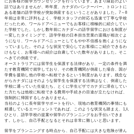
にお客様の留学カウンセリングを行っています。あまり縁起のよい
話ではありませんが、昨年度、カナダのバンクーバー、トロントに
ある老舗の語学学校が突如倒産するということがありました。7～8
年前は非常に評判もよく、学校スタッフの対応も迅速で丁寧な学校
だったため、ワールドアベニューでもお客様に積極的に紹介してい
た学校でした。しかし数年前にカナダへの語学留学における制度が
一変したタイミングで、語学学校の日本担当営業の退職が相次ぐよ
うになり、ワールドアベニューとしてもやや不信感を抱くようにな
っていました。そのような状況で安心してお客様にご紹介できるわ
けもなく、お客様への紹介は自粛していた数年がありました。そこ
へきての倒産です。
オーストラリアには留学生を保護する法律があり、一定の条件を満
たす教育機関で就学しており、その教育機関が倒産した場合、国が
学費を援助し他の学校へ転校できるという制度があります。残念な
がらカナダにはそのような留学生を保護する法律はなく、倒産した
学校に通っていた生徒たち、とくに学生ビザでカナダに滞在してい
た方たちは他校に転校できる費用や手続きの目途が立たなければ、
強制的に帰国するしかありません。
当社のように長年留学サポートを行い、現地の教育機関の事情にも
精通しているエージェントであれば、このような状況も踏まえ、1人
ひとり、語学学校の提案や留学のプランニングをお手伝いできま
す。しかし、自己手配となるとそれは非常に難しいと思います。
留学をプランニングする時点から、自己手配には大きな危険が潜ん