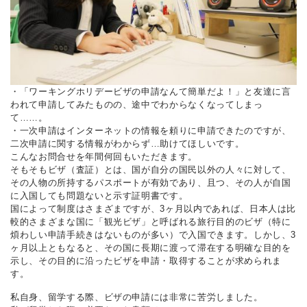
・「ワーキングホリデービザの申請なんて簡単だよ！」と友達に言
われて申請してみたものの、途中でわからなくなってしまっ
て……。
・一次申請はインターネットの情報を頼りに申請できたのですが、
二次申請に関する情報がわからず…助けてほしいです。
こんなお問合せを年間何回もいただきます。
そもそもビザ（査証）とは、国が自分の国民以外の人々に対して、
その人物の所持するパスポートが有効であり、且つ、その人が自国
に入国しても問題ないと示す証明書です。
国によって制度はさまざまですが、3ヶ月以内であれば、日本人は比
較的さまざまな国に「観光ビザ」と呼ばれる旅行目的のビザ（特に
煩わしい申請手続きはないものが多い）で入国できます。しかし、3
ヶ月以上ともなると、その国に長期に渡って滞在する明確な目的を
示し、その目的に沿ったビザを申請・取得することが求められま
す。
私自身、留学する際、ビザの申請には非常に苦労しました。