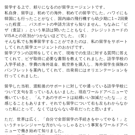
留学する上で、頼りになるのが留学エージェントです。
私自身、留学は、初めての海外、初めての留学でした。ハワイにも
韓国にも行ったことがなく、国内線の飛行機すら幼少期に1～2回乗
った程度…、パスポートの申請方法すら知りません。ちなみに「ビ
ザ（査証）」という単語は聞いたこともなく、クレジットカードの
VISAとの区別がつかないほどでした。（笑）
そんな私でも無事留学することができたのは、私の留学をサポート
してくれた留学エージェントのおかげです。
留学プランの説明をしてくれて、現地での生活に対する質問に答え
てくれて、ビザ取得に必要な書類を教えてくれました。語学学校の
入学手続き、学費の海外送金、航空券を購入し、海外留学生保険の
パンフレットを案内してくれて、出発前にはオリエンテーションを
行ってくれました。
留学した当初、渡航後のサポートに対してや通っている語学学校に
ついて文句を言っている人もいました。現在ワールドアベニューで
働いていると、「ん？あのサポートは結構いい加減だったな…」と
感じることもあります。それでも留学について右も左もわからなか
った私にとって、なくてはならない存在だったと思います。
ただ、世界は広く、「自分で全部留学の手続きをやってやる！」と
いうチャレンジャーな方がいらっしゃるという事実をワールドアベ
ニューで働き始めて知りました。