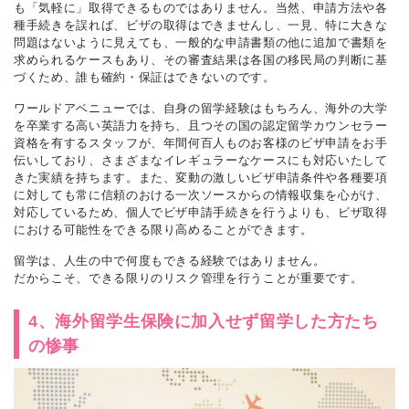
も「気軽に」取得できるものではありません。当然、申請方法や各
種手続きを誤れば、ビザの取得はできませんし、一見、特に大きな
問題はないように見えても、一般的な申請書類の他に追加で書類を
求められるケースもあり、その審査結果は各国の移民局の判断に基
づくため、誰も確約・保証はできないのです。
ワールドアベニューでは、自身の留学経験はもちろん、海外の大学
を卒業する高い英語力を持ち、且つその国の認定留学カウンセラー
資格を有するスタッフが、年間何百人ものお客様のビザ申請をお手
伝いしており、さまざまなイレギュラーなケースにも対応いたして
きた実績を持ちます。また、変動の激しいビザ申請条件や各種要項
に対しても常に信頼のおける一次ソースからの情報収集を心がけ、
対応しているため、個人でビザ申請手続きを行うよりも、ビザ取得
における可能性をできる限り高めることができます。
留学は、人生の中で何度もできる経験ではありません。
だからこそ、できる限りのリスク管理を行うことが重要です。
4、海外留学生保険に加入せず留学した方たち
の惨事