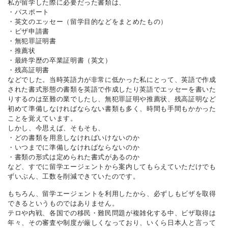
私が留学した際に必要だった書類は、
・パスポート
・英文のエッセー（留学目的などをまとめたもの）
・ビザ申請書
・無犯罪証明書
・推薦状
・最終学歴の卒業証明書（英文）
・残高証明書
などでした。当時英語力が非常に低かった私にとって、英語で作成
された書式形態の書類を英語で作成したり英語でエッセーを書いた
りするのは至難の業でしたし、無犯罪証明や推薦状、残高証明など
初めて準備しなければならない書類も多く、時間も手間もかかった
ことを覚えています。
しかし、今思えば、そもそも、
・どの書類を用意しなければいけないのか
・いつまでに準備しなければならないのか
・書類の形式は定められた書式があるのか
など、すでに留学エージェントから案内してもらえていただけでも
ずいぶん、工数を削減できていたのです。
もちろん、留学エージェントを利用したから、必ずしもビザを取得
できるというものではありません。
テロや内戦、各国での移民・難民問題が複雑化する中、ビザ取得は
年々、その審査や制度が厳しくなっており、いくら日本人と言って