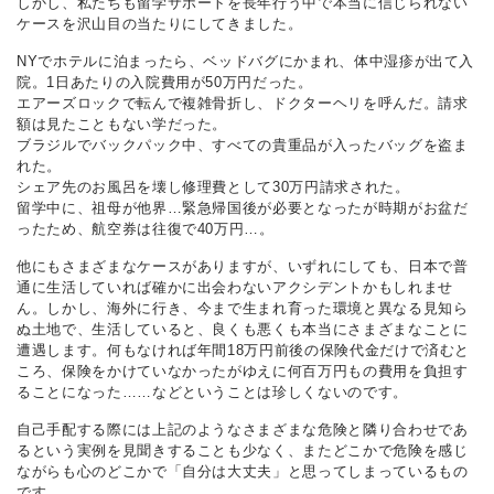
しかし、私たちも留学サポートを長年行う中で本当に信じられない
ケースを沢山目の当たりにしてきました。
NYでホテルに泊まったら、ベッドバグにかまれ、体中湿疹が出て入
院。1日あたりの入院費用が50万円だった。
エアーズロックで転んで複雑骨折し、ドクターヘリを呼んだ。請求
額は見たこともない学だった。
ブラジルでバックパック中、すべての貴重品が入ったバッグを盗ま
れた。
シェア先のお風呂を壊し修理費として30万円請求された。
留学中に、祖母が他界…緊急帰国後が必要となったが時期がお盆だ
ったため、航空券は往復で40万円…。
他にもさまざまなケースがありますが、いずれにしても、日本で普
通に生活していれば確かに出会わないアクシデントかもしれませ
ん。しかし、海外に行き、今まで生まれ育った環境と異なる見知ら
ぬ土地で、生活していると、良くも悪くも本当にさまざまなことに
遭遇します。何もなければ年間18万円前後の保険代金だけで済むと
ころ、保険をかけていなかったがゆえに何百万円もの費用を負担す
ることになった……などということは珍しくないのです。
自己手配する際には上記のようなさまざまな危険と隣り合わせであ
るという実例を見聞きすることも少なく、またどこかで危険を感じ
ながらも心のどこかで「自分は大丈夫」と思ってしまっているもの
です。