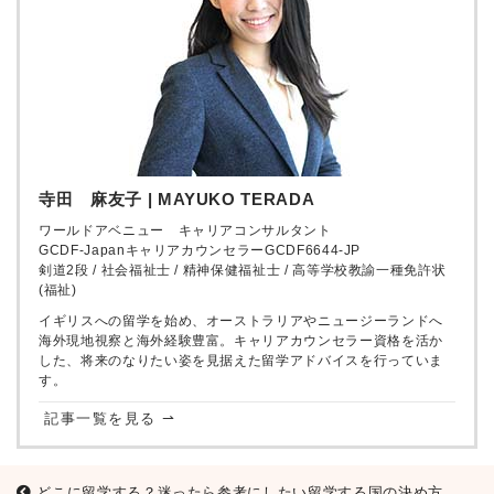
寺田 麻友子 | MAYUKO TERADA
ワールドアベニュー キャリアコンサルタント
GCDF-JapanキャリアカウンセラーGCDF6644-JP
剣道2段 / 社会福祉士 / 精神保健福祉士 / 高等学校教諭一種免許状
(福祉)
イギリスへの留学を始め、オーストラリアやニュージーランドへ
海外現地視察と海外経験豊富。キャリアカウンセラー資格を活か
した、将来のなりたい姿を見据えた留学アドバイスを行っていま
す。
記事一覧を見る ⇀
どこに留学する？迷ったら参考にしたい留学する国の決め方