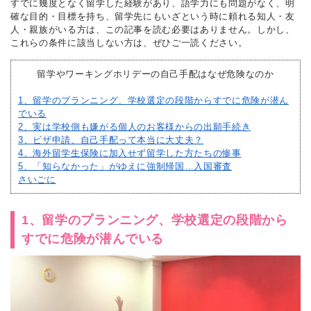
すでに幾度となく留学した経験があり、語学力にも問題がなく、明
確な目的・目標を持ち、留学先にもいざという時に頼れる知人・友
人・親族がいる方は、この記事を読む必要はありません。しかし、
これらの条件に該当しない方は、ぜひご一読ください。
留学やワーキングホリデーの自己手配はなぜ危険なのか
1、留学のプランニング、学校選定の段階からすでに危険が潜ん
でいる
2、実は学校側も嫌がる個人のお客様からの出願手続き
3、ビザ申請、自己手配って本当に大丈夫？
4、海外留学生保険に加入せず留学した方たちの惨事
5、「知らなかった」がゆえに強制帰国…入国審査
さいごに
1、留学のプランニング、学校選定の段階から
すでに危険が潜んでいる