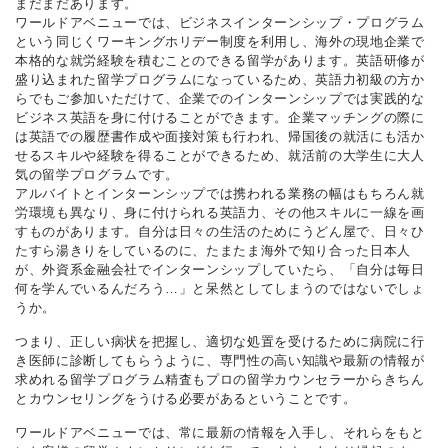
まだまだあります。
ワールドアベニューでは、ビジネスインターンシップ・プログラム
という同じくワーキングホリデー制度を利用し、海外の現地企業で
本格的な就労経験を積むことのできる留学があります。英語研修が
盛り込まれた留学プログラムになっているため、英語力初級の方か
らでもご参加いただけて、企業でのインターンシップでは実践的な
ビジネス英語を身に付けることができます。企業マッチングの際に
は英語での履歴書作成や面接対策も行われ、帰国後の就活にも活か
せるスキルや経験を得ることができるため、就活前の大学生に大人
気の留学プログラムです。
アルバイトとインターンシップでは携われる業務の幅はもちろん就
労環境も異なり、身に付けられる英語力、その他スキルに一線を画
すものがあります。自分は日々の生活のためにうどん屋で、日々ひ
たすら湯きりをしているのに、たまたま海外で知り合った日本人
が、外資系金融会社でインターンシップしていたら、「自分は毎日
何を学んでいるんだろう…」と呆然としてしまうのではないでしょ
うか。
つまり、正しい病状を把握し、適切な処置を受けるために病院に行
き医師に診断してもらうように、専門性の高い知識や最新の情報が
求めれる留学プログラム精査もプロの留学カウンセラーからきちん
とカウンセリングをうける必要があるということです。
ワールドアベニューでは、常に最新の情報を入手し、それらをもと