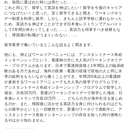
れ、病院に運ばれた時には癌だった……。
これと同じで、留学して英語を伸ばしたい！留学を今後のキャリア
につなげたい！と思った。安く留学できると聞き、ワーキングホリ
デー制度を利用し留学。しかし、きちんと語学学校に通わなかった
ため、英語力を伸ばすことができず日本食レストランでアルバイト
して1年間が終わってしまった……。英語力も特筆すべき経験もな
く、帰国後の転職がうまくいかない……。
留学業界で働いているとこんな話をよく聞きます。
他にも、例えばワールドアベニューには、アシスタントナース有給
インターンシップという、看護師の方に大人気のワーキングホリデ
ー・プログラムがあります。日本で看護師資格と1年間以上の臨床経
験がある方であれば、海外の医療・看護の現場で現地の人と同じ水
準の給料をもらいながら働くことができ、年間250名以上の看護師
が参加するワールドアベニューでも大人気の留学プログラムです。
アシスタントナース有給インターンシップ・プログラムで留学した
場合、月収30万円、普通のワーキングホリデーで留学した場合、日
本食レストランで月収10万円……。どちらの方が海外生活を楽しめ
るのか、また、帰国後に活かせる英語力を身に付けられるのはどち
らの留学かというと一目瞭然です。普通のワーホリで渡航中に、ア
シスタントナース有給インターンシップの存在を知った時の後悔た
るやはかり知れません。