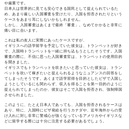
や厳重です。
日本人は世界的に見ても安心できる国民として捉えられているた
め、あまり厳しい入国審査を受けたり、入国を拒否されたりという
ケースをあまり耳にしないかもしれません。
しかし、入国審査はあくまで最終「審査」。なめてかかると非常に
痛い目に合います。
これは私の友人に実際にあったケースですが、
イギリスへの語学留学を予定していた彼女は、トランペットが好き
で、入国時トランペットを一緒に持ち込もうとしたそうです。入国
審査の際に、不信に思った入国審査官は、トランペットの使用目的
を聞きました。
イギリスでもトランペットを吹きたいと思っていた彼女は、トラン
ペットを吹いて稼ぎたいと捉えられるようなニュアンスの回答をし
てしまったそうです。あくまで語学習得を目的としたビザで入国し
ようとしているにも関わらず、収入を得ることを第一目的のように
捉えられてしまったのか、彼女はそこで入国を拒否され、強制帰国
させられました。
このように、たとえ日本人であっても、入国を拒否されるケースは
あり、特に、入国時にビザ発給を行うカナダや、近年海外からの受
け入れに対し非常に警戒心が強くなっているアメリカやイギリスな
どに留学する際には十分に注意する必要があるでしょう。