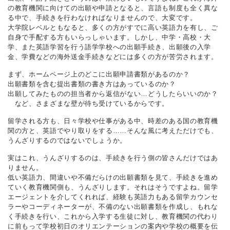
の教育機関に向けての出願や申請となると、言語も制度も全く異な
る中で、手続きを行わなければなりませんので、大変です。
大学院レベルともなると、多くの方がすでに高い英語力を有し、ご
自身で手配する方もいらっしゃいます。しかし、中学・高校・大
学、また英語学習を行う語学学校への出願手続き、出願後の入学
金、学費などの海外送金手続きなどには多くの方が苦労されます。
まず、ホームページ上のどこに出願申請書類があるのか？
出願書類を含む提出書類の書き方はあっているのか？
出願してみたものの担当者から返信がない…どうしたらいいのか？
など、さまざまな壁が待ち受けているからです。
留学される方も、日々学校や仕事がある中、時差のある国の教育機
関の方と、英語でやり取りをする……そんな風に考えただけでも、
うんざりするのではないでしょうか。
実はこれ、うんざりするのは、手続きを行う側の皆さんだけではあ
りません。
低い英語力、間違いや不備だらけの出願書類を見て、手続きを進め
ていく教育機関側も、うんざりします。それはそうですよね。留学
エージェントを介してくれれば、経験も英語力もある留学カウンセ
ラーやコーディネーターが、不備のない出願書類を作成し、もれな
く手続きを行い、これから入学する生徒に対し、教育機関の代わり
に前もって学校初日のオリエンテーションの案内や学校の概要を伝