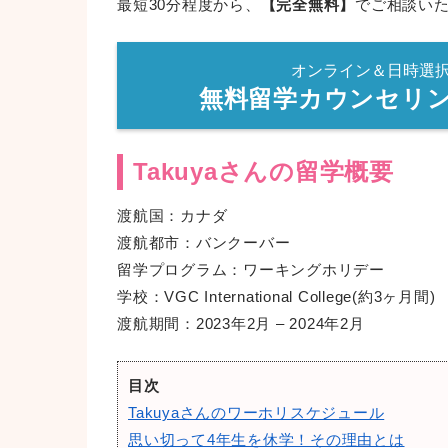
最短30分程度から、
【完全無料】
でご相談い
オンライン＆日時選
無料留学カウンセリ
Takuyaさんの留学概要
渡航国：カナダ
渡航都市：バンクーバー
留学プログラム：ワーキングホリデー
学校：VGC International College(約3ヶ月間)
渡航期間：2023年2月 – 2024年2月
目次
Takuyaさんのワーホリスケジュール
思い切って4年生を休学！その理由とは