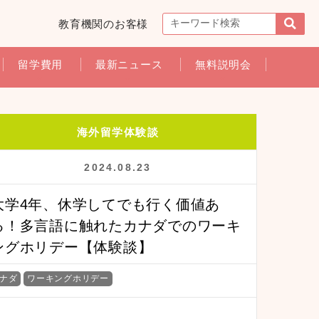
教育機関のお客様
留学費用
最新ニュース
無料説明会
海外留学体験談
2024.08.23
大学4年、休学してでも行く価値あ
る！多言語に触れたカナダでのワーキ
ングホリデー【体験談】
ナダ
ワーキングホリデー