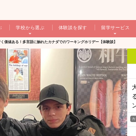
ぶ
学校から選ぶ
体験談を探す
留学サービス
行く価値ある！多言語に触れたカナダでのワーキングホリデー【体験談】
カ