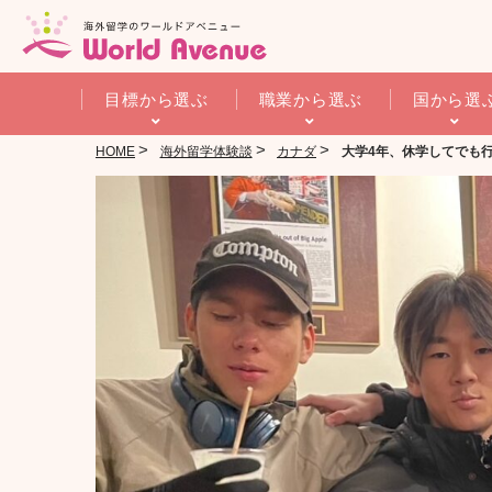
目標から選ぶ
職業から選ぶ
国から選
>
>
>
HOME
海外留学体験談
カナダ
大学4年、休学してでも