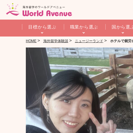
目標から選ぶ
職業から選ぶ
国から選
>
>
>
HOME
海外留学体験談
ニュージーランド
ホテルで就労