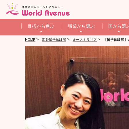
目標から選ぶ
職業から選ぶ
国から選
>
>
>
HOME
海外留学体験談
オーストラリア
【留学体験談】