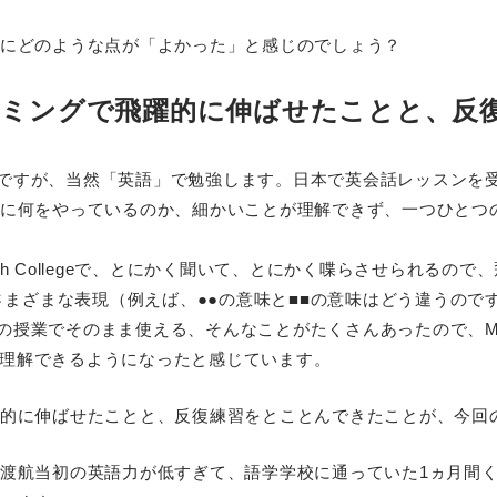
にどのような点が「よかった」と感じのでしょう？
イミングで飛躍的に伸ばせたことと、反
強をするのですが、当然「英語」で勉強します。日本で英会話レッス
に何をやっているのか、細かいことが理解できず、一つひとつ
lish Collegeで、とにかく聞いて、とにかく喋らさせられる
eで練習したさまざまな表現（例えば、●●の意味と■■の意味はどう違
teの授業でそのまま使える、そんなことがたくさんあったので、MIT In
深く理解できるようになったと感じています。
的に伸ばせたことと、反復練習をとことんできたことが、今回
渡航当初の英語力が低すぎて、語学学校に通っていた1ヵ月間