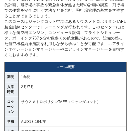
的計画、飛行場の事故や緊急自体が起きた時の計画の調整、飛行場
での作業を安全に行う方法などを含む、飛行場管理の基本を学習す
ることができるでしょう。
このコースはジャンダコット空港にあるサウスメトロポリタンTAFE
航空訓練センターでトレーニングが行われます。このセンターには
様々な航空機エンジン、コンピュータ設備、フライトシミュレー
タ、ボーイング737を含む数多くの航空機があるので、設備の整っ
た航空機格納庫施設を利用しながら学ぶことが可能です。エアライ
ンオペレーションマネージャーやエアラインマネージャーを目指す
方におすすめです。
コース概要
期間
1年間
入学
2月/7月
時期
ロケ
サウスメトロポリタンTAFE（ジャンダコット）
ーシ
ョン
学費
AUD18,194/年