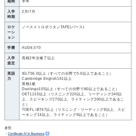
期間
半年
入学
2月/7月
時期
ロケ
ノースメトロポリタンTAFE(パース)
ーシ
ョン
学費
AUD6,570
入学
高校2年次修了以上
規定
英語
IELTS6.0以上（すべての分野で5.0以上であること）
力
Cambridge English161以上
英検1級
Duolingo105以上（すべての分野で80以上であること）
OET1210以上（リスニング220以上、リーディング240以
上、スピーキング270以上、ライティング200以上であるこ
と）
TOEFL iBT67以上（リスニング・リーディング8以上、スピ
ーキング14以上、ライティング9以上であること）
参照
・
Certificate IV in Business