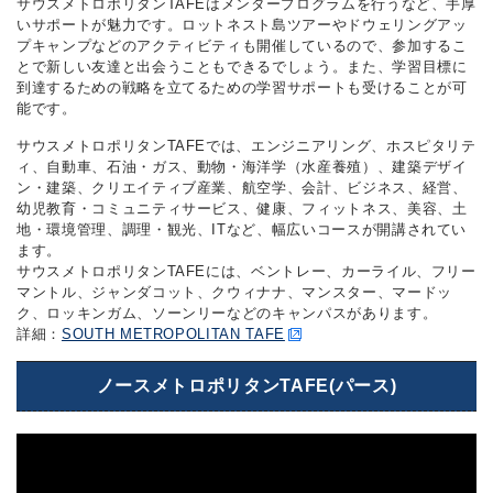
サウスメトロポリタンTAFEはメンタープログラムを行うなど、手厚
いサポートが魅力です。ロットネスト島ツアーやドウェリングアッ
プキャンプなどのアクティビティも開催しているので、参加するこ
とで新しい友達と出会うこともできるでしょう。また、学習目標に
到達するための戦略を立てるための学習サポートも受けることが可
能です。
サウスメトロポリタンTAFEでは、エンジニアリング、ホスピタリテ
ィ、自動車、石油・ガス、動物・海洋学（水産養殖）、建築デザイ
ン・建築、クリエイティブ産業、航空学、会計、ビジネス、経営、
幼児教育・コミュニティサービス、健康、フィットネス、美容、土
地・環境管理、調理・観光、ITなど、幅広いコースが開講されてい
ます。
サウスメトロポリタンTAFEには、ベントレー、カーライル、フリー
マントル、ジャンダコット、クウィナナ、マンスター、マードッ
ク、ロッキンガム、ソーンリーなどのキャンパスがあります。
詳細：
SOUTH METROPOLITAN TAFE
ノースメトロポリタンTAFE(パース)