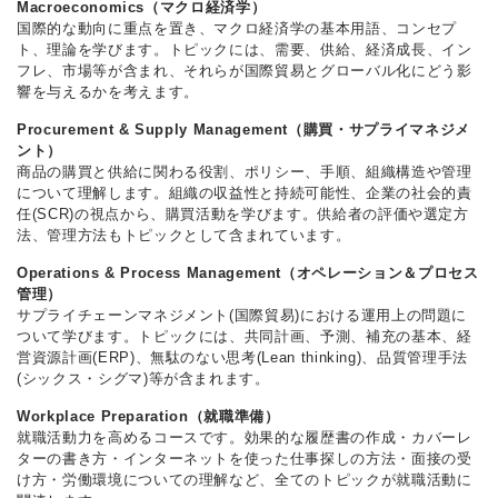
Macroeconomics（マクロ経済学）
国際的な動向に重点を置き、マクロ経済学の基本用語、コンセプ
ト、理論を学びます。トピックには、需要、供給、経済成長、イン
フレ、市場等が含まれ、それらが国際貿易とグローバル化にどう影
響を与えるかを考えます。
Procurement & Supply Management（購買・サプライマネジメ
ント）
商品の購買と供給に関わる役割、ポリシー、手順、組織構造や管理
について理解します。組織の収益性と持続可能性、企業の社会的責
任(SCR)の視点から、購買活動を学びます。供給者の評価や選定方
法、管理方法もトピックとして含まれています。
Operations & Process Management（オペレーション＆プロセス
管理）
サプライチェーンマネジメント(国際貿易)における運用上の問題に
ついて学びます。トピックには、共同計画、予測、補充の基本、経
営資源計画(ERP)、無駄のない思考(Lean thinking)、品質管理手法
(シックス・シグマ)等が含まれます。
Workplace Preparation（就職準備）
就職活動力を高めるコースです。効果的な履歴書の作成・カバーレ
ターの書き方・インターネットを使った仕事探しの方法・面接の受
け方・労働環境についての理解など、全てのトピックが就職活動に