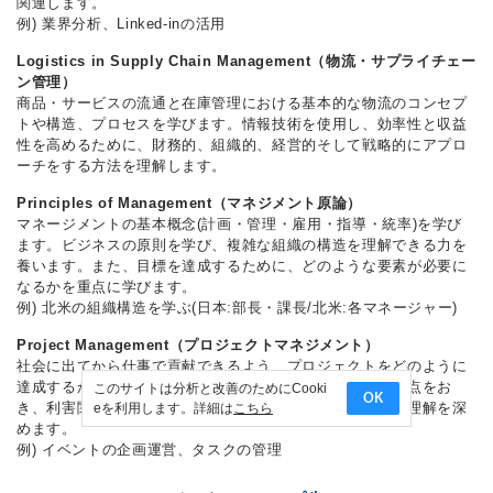
関連します。
例) 業界分析、Linked-inの活用
Logistics in Supply Chain Management（物流・サプライチェー
ン管理）
商品・サービスの流通と在庫管理における基本的な物流のコンセプ
トや構造、プロセスを学びます。情報技術を使用し、効率性と収益
性を高めるために、財務的、組織的、経営的そして戦略的にアプロ
ーチをする方法を理解します。
Principles of Management（マネジメント原論）
マネージメントの基本概念(計画・管理・雇用・指導・統率)を学び
ます。ビジネスの原則を学び、複雑な組織の構造を理解できる力を
養います。また、目標を達成するために、どのような要素が必要に
なるかを重点に学びます。
例) 北米の組織構造を学ぶ(日本:部長・課長/北米:各マネージャー)
Project Management（プロジェクトマネジメント）
社会に出てから仕事で貢献できるよう、プロジェクトをどのように
達成するかを学びます。近年のビジネスの発展や施行に重点をお
このサイトは分析と改善のためにCooki
OK
き、利害関係など問題点などもケーススタディから学び、理解を深
eを利用します。詳細は
こちら
めます。
例) イベントの企画運営、タスクの管理