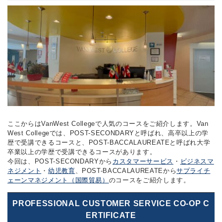
ここからはVanWest Collegeで人気のコースをご紹介します。Van
West Collegeでは、POST-SECONDARYと呼ばれ、高卒以上の学
歴で受講できるコースと、POST-BACCALAUREATEと呼ばれ大学
卒業以上の学歴で受講できるコースがあります。
今回は、POST-SECONDARYから
カスタマーサービス
・
ビジネスマ
ネジメント
・
幼児教育
、POST-BACCALAUREATEから
サプライチ
ェーンマネジメント（国際貿易）
のコースをご紹介します。
PROFESSIONAL CUSTOMER SERVICE CO-OP C
ERTIFICATE