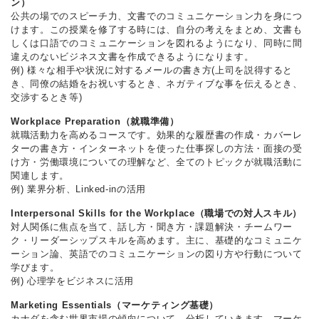
ン）
公共の場でのスピーチ力、文書でのコミュニケーション力を身につ
けます。この授業を修了する時には、自分の考えをまとめ、文書も
しくは口語でのコミュニケーションを図れるようになり、同時に間
違えのないビジネス文書を作成できるようになります。
例) 様々な相手や状況に対するメールの書き方(上司を説得すると
き、同僚の結婚をお祝いするとき、ネガティブな事を伝えるとき、
交渉するとき等)
Workplace Preparation（就職準備）
就職活動力を高めるコースです。効果的な履歴書の作成・カバーレ
ターの書き方・インターネットを使った仕事探しの方法・面接の受
け方・労働環境についての理解など、全てのトピックが就職活動に
関連します。
例) 業界分析、Linked-inの活用
Interpersonal Skills for the Workplace（職場での対人スキル）
対人関係に焦点を当て、話し方・聞き方・課題解決・チームワー
ク・リーダーシップスキルを高めます。主に、基礎的なコミュニケ
ーション論、英語でのコミュニケーションの図り方や行動について
学びます。
例) 心理学をビジネスに活用
Marketing Essentials（マーケティング基礎）
カナダを含む世界市場の傾向について、分析していきます。マーケ