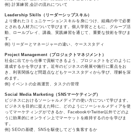
例) 計算練習,会計の流れについて
Leadership Skills（リーダーシップスキル）
より優れたコミュニケーションスキルを身につけ、組織の中で必要
とされる人材力について学びます。個人学習とともに、グループ活
動、ロールプレイ、講義、実践練習を通じて、重要な技術を学びま
す。
例) リーダーとマネージャーの違い、ケーススタディ
Project Management（プロジェクトマネジメント）
社会に出てから仕事で貢献できるよう、プロジェクトをどのように
達成するかを学びます。近年のビジネスの発展や施行に重点をお
き、利害関係など問題点などもケーススタディから学び、理解を深
めます。
例) イベントの企画運営、タスクの管理
Social Media Marketing（SNSマーケティング）
ビジネスにおけるソーシャルメディアの使い方について学びます。
ビジネスを目的に捉えた時に、どのようにソーシャルメディアを使
ってマーケティングができるか、FacebookやTwitter以外でどのよ
うに効果的にオンライン上でマーケットを維持するのかを学びま
す。
例) SEOの基礎、SNSを駆使してどう集客するか