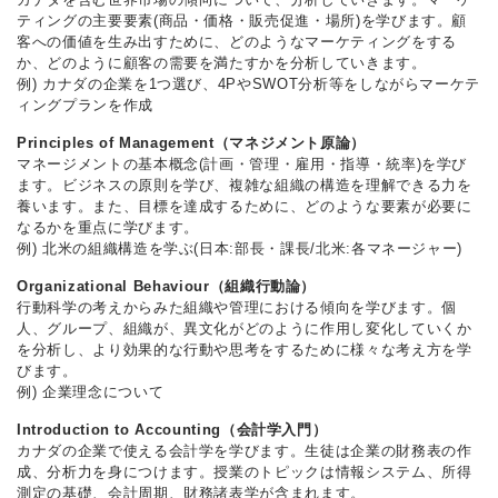
ティングの主要要素(商品・価格・販売促進・場所)を学びます。顧
客への価値を生み出すために、どのようなマーケティングをする
か、どのように顧客の需要を満たすかを分析していきます。
例) カナダの企業を1つ選び、4PやSWOT分析等をしながらマーケテ
ィングプランを作成
Principles of Management（マネジメント原論）
マネージメントの基本概念(計画・管理・雇用・指導・統率)を学び
ます。ビジネスの原則を学び、複雑な組織の構造を理解できる力を
養います。また、目標を達成するために、どのような要素が必要に
なるかを重点に学びます。
例) 北米の組織構造を学ぶ(日本:部長・課長/北米:各マネージャー)
Organizational Behaviour（組織行動論）
行動科学の考えからみた組織や管理における傾向を学びます。個
人、グループ、組織が、異文化がどのように作用し変化していくか
を分析し、より効果的な行動や思考をするために様々な考え方を学
びます。
例) 企業理念について
Introduction to Accounting（会計学入門）
カナダの企業で使える会計学を学びます。生徒は企業の財務表の作
成、分析力を身につけます。授業のトピックは情報システム、所得
測定の基礎、会計周期、財務諸表学が含まれます。