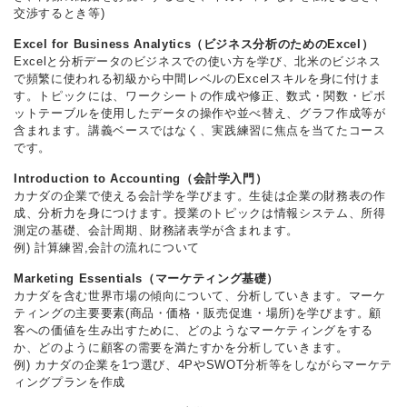
交渉するとき等)
Excel for Business Analytics（ビジネス分析のためのExcel）
Excelと分析データのビジネスでの使い方を学び、北米のビジネス
で頻繁に使われる初級から中間レベルのExcelスキルを身に付けま
す。トピックには、ワークシートの作成や修正、数式・関数・ピボ
ットテーブルを使用したデータの操作や並べ替え、グラフ作成等が
含まれます。講義ベースではなく、実践練習に焦点を当てたコース
です。
Introduction to Accounting（会計学入門）
カナダの企業で使える会計学を学びます。生徒は企業の財務表の作
成、分析力を身につけます。授業のトピックは情報システム、所得
測定の基礎、会計周期、財務諸表学が含まれます。
例) 計算練習,会計の流れについて
Marketing Essentials（マーケティング基礎）
カナダを含む世界市場の傾向について、分析していきます。マーケ
ティングの主要要素(商品・価格・販売促進・場所)を学びます。顧
客への価値を生み出すために、どのようなマーケティングをする
か、どのように顧客の需要を満たすかを分析していきます。
例) カナダの企業を1つ選び、4PやSWOT分析等をしながらマーケテ
ィングプランを作成