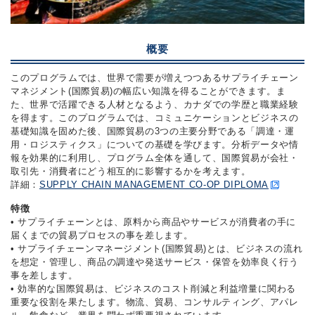
概要
このプログラムでは、世界で需要が増えつつあるサプライチェーン
マネジメント(国際貿易)の幅広い知識を得ることができます。ま
た、世界で活躍できる人材となるよう、カナダでの学歴と職業経験
を得ます。このプログラムでは、コミュニケーションとビジネスの
基礎知識を固めた後、国際貿易の3つの主要分野である「調達・運
用・ロジスティクス」についての基礎を学びます。分析データや情
報を効果的に利用し、プログラム全体を通して、国際貿易が会社・
取引先・消費者にどう相互的に影響するかを考えます。
詳細：
SUPPLY CHAIN MANAGEMENT CO-OP DIPLOMA
特徴
• サプライチェーンとは、原料から商品やサービスが消費者の手に
届くまでの貿易プロセスの事を差します。
• サプライチェーンマネージメント(国際貿易)とは、ビジネスの流れ
を想定・管理し、商品の調達や発送サービス・保管を効率良く行う
事を差します。
• 効率的な国際貿易は、ビジネスのコスト削減と利益増量に関わる
重要な役割を果たします。物流、貿易、コンサルティング、アパレ