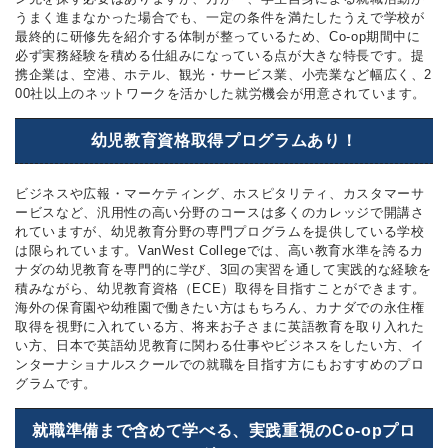
うまく進まなかった場合でも、一定の条件を満たしたうえで学校が
最終的に研修先を紹介する体制が整っているため、Co-op期間中に
必ず実務経験を積める仕組みになっている点が大きな特長です。提
携企業は、空港、ホテル、観光・サービス業、小売業など幅広く、2
00社以上のネットワークを活かした就労機会が用意されています。
幼児教育資格取得プログラムあり！
ビジネスや広報・マーケティング、ホスピタリティ、カスタマーサ
ービスなど、汎用性の高い分野のコースは多くのカレッジで開講さ
れていますが、幼児教育分野の専門プログラムを提供している学校
は限られています。VanWest Collegeでは、高い教育水準を誇るカ
ナダの幼児教育を専門的に学び、3回の実習を通して実践的な経験を
積みながら、幼児教育資格（ECE）取得を目指すことができます。
海外の保育園や幼稚園で働きたい方はもちろん、カナダでの永住権
取得を視野に入れている方、将来お子さまに英語教育を取り入れた
い方、日本で英語幼児教育に関わる仕事やビジネスをしたい方、イ
ンターナショナルスクールでの就職を目指す方にもおすすめのプロ
グラムです。
就職準備まで含めて学べる、実践重視のCo-opプロ