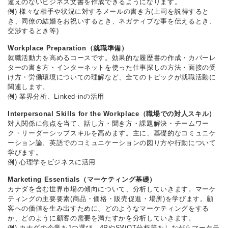
違えのないビジネス文書を作成できるようになります。
例) 様々な相手や状況に対するメールの書き方(上司を説得すると
き、同僚の結婚をお祝いするとき、ネガティブな事を伝えるとき、
交渉するとき等)
Workplace Preparation（就職準備）
就職活動力を高めるコースです。効果的な履歴書の作成・カバーレ
ターの書き方・インターネットを使った仕事探しの方法・面接の受
け方・労働環境についての理解など、全てのトピックが就職活動に
関連します。
例) 業界分析、Linked-inの活用
Interpersonal Skills for the Workplace（職場での対人スキル）
対人関係に焦点を当て、話し方・聞き方・課題解決・チームワー
ク・リーダーシップスキルを高めます。主に、基礎的なコミュニケ
ーション論、英語でのコミュニケーションの図り方や行動について
学びます。
例) 心理学をビジネスに活用
Marketing Essentials（マーケティング基礎）
カナダを含む世界市場の傾向について、分析していきます。マーケ
ティングの主要要素(商品・価格・販売促進・場所)を学びます。顧
客への価値を生み出すために、どのようなマーケティングをする
か、どのように顧客の需要を満たすかを分析していきます。
例) カナダの企業を1つ選び、4PやSWOT分析等をしながらマーケテ