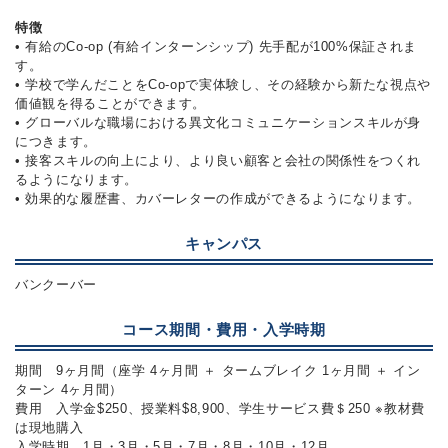
特徴
• 有給のCo-op (有給インターンシップ) 先手配が100%保証されま
す。
• 学校で学んだことをCo-opで実体験し、その経験から新たな視点や
価値観を得ることができます。
• グローバルな職場における異文化コミュニケーションスキルが身
につきます。
• 接客スキルの向上により、より良い顧客と会社の関係性をつくれ
るようになります。
• 効果的な履歴書、カバーレターの作成ができるようになります。
キャンパス
バンクーバー
コース期間・費用・入学時期
期間 9ヶ月間（座学 4ヶ月間 ＋ タームブレイク 1ヶ月間 ＋ イン
ターン 4ヶ月間）
費用 入学金$250、授業料$8,900、学生サービス費＄250 ※教材費
は現地購入
入学時期 1月・3月・5月・7月・8月・10月・12月