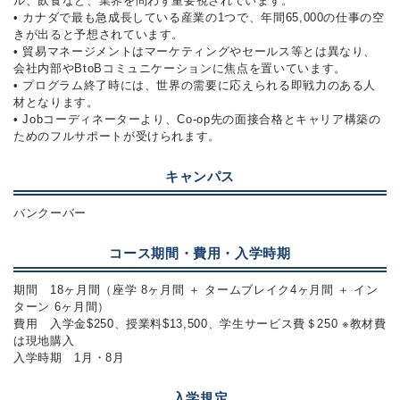
ル、飲食など、業界を問わず重要視されています。
• カナダで最も急成長している産業の1つで、年間65,000の仕事の空
きが出ると予想されています。
• 貿易マネージメントはマーケティングやセールス等とは異なり、
会社内部やBtoBコミュニケーションに焦点を置いています。
• プログラム終了時には、世界の需要に応えられる即戦力のある人
材となります。
• Jobコーディネーターより、Co-op先の面接合格とキャリア構築の
ためのフルサポートが受けられます。
キャンパス
バンクーバー
コース期間・費用・入学時期
期間 18ヶ月間（座学 8ヶ月間 ＋ タームブレイク4ヶ月間 ＋ イン
ターン 6ヶ月間）
費用 入学金$250、授業料$13,500、学生サービス費＄250 ※教材費
は現地購入
入学時期 1月・8月
入学規定