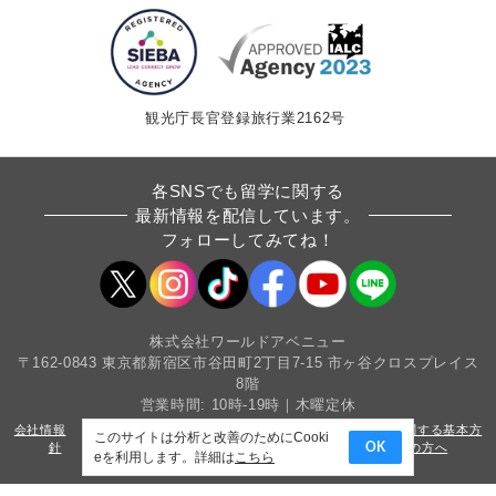
観光庁長官登録旅行業2162号
各SNSでも留学に関する
最新情報を配信しています。
フォローしてみてね！
株式会社ワールドアベニュー
〒162-0843 東京都新宿区市谷田町2丁目7-15 市ヶ谷クロスプレイス
8階
営業時間: 10時-19時｜木曜定休
会社情報
採用情報
条件書・約款
カスタマーハラスメントに関する基本方
このサイトは分析と改善のためにCooki
針
サイトマップ
プライバシーポリシー
法人・教育機関の方へ
OK
eを利用します。詳細は
こちら
Copyright(c) World Avenue Co.,Ltd. All Rights Reserved