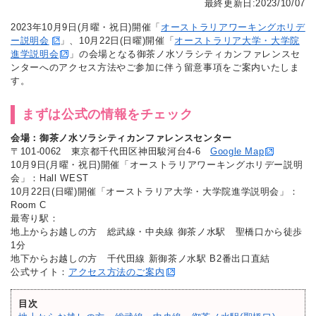
最終更新日:2023/10/07
2023年10月9日(月曜・祝日)開催「
オーストラリアワーキングホリデ
ー説明会
」、10月22日(日曜)開催「
オーストラリア大学・大学院
進学説明会
」の会場となる御茶ノ水ソラシティカンファレンスセ
ンターへのアクセス方法やご参加に伴う留意事項をご案内いたしま
す。
まずは公式の情報をチェック
会場：御茶ノ水ソラシティカンファレンスセンター
〒101-0062 東京都千代田区神田駿河台4-6
Google Map
10月9日(月曜・祝日)開催「オーストラリアワーキングホリデー説明
会」：Hall WEST
10月22日(日曜)開催「オーストラリア大学・大学院進学説明会」：
Room C
最寄り駅：
地上からお越しの方 総武線・中央線 御茶ノ水駅 聖橋口から徒歩
1分
地下からお越しの方 千代田線 新御茶ノ水駅 B2番出口直結
公式サイト：
アクセス方法のご案内
目次