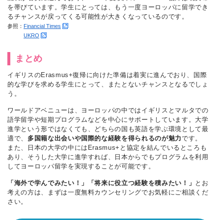
を帯びています。学生にとっては、もう一度ヨーロッパに留学でき
るチャンスが戻ってくる可能性が大きくなっているのです。
参照：
Financial Times
UKRO
まとめ
イギリスのErasmus+復帰に向けた準備は着実に進んでおり、国際
的な学びを求める学生にとって、またとないチャンスとなるでしょ
う。
ワールドアベニューは、ヨーロッパの中ではイギリスとマルタでの
語学留学や短期プログラムなどを中心にサポートしています。大学
進学という形ではなくても、どちらの国も英語を学ぶ環境として最
適で、
多国籍な出会いや国際的な経験を得られるのが魅力
です。
また、日本の大学の中にはErasmus+と協定を結んでいるところも
あり、そうした大学に進学すれば、日本からでもプログラムを利用
してヨーロッパ留学を実現することが可能です。
「海外で学んでみたい！」「将来に役立つ経験を積みたい！」
とお
考えの方は、まずは一度無料カウンセリングでお気軽にご相談くだ
さい。