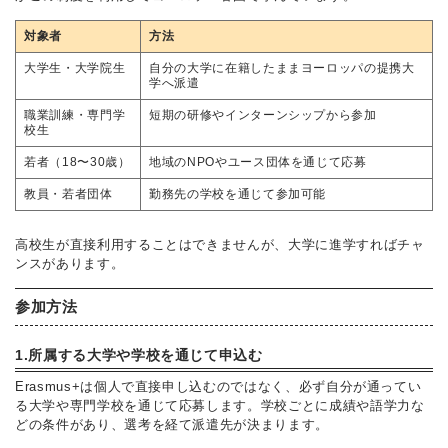
対象者
方法
大学生・大学院生
自分の大学に在籍したままヨーロッパの提携大
学へ派遣
職業訓練・専門学
短期の研修やインターンシップから参加
校生
若者（18〜30歳）
地域のNPOやユース団体を通じて応募
教員・若者団体
勤務先の学校を通じて参加可能
高校生が直接利用することはできませんが、大学に進学すればチャ
ンスがあります。
参加方法
1.所属する大学や学校を通じて申込む
Erasmus+は個人で直接申し込むのではなく、必ず自分が通ってい
る大学や専門学校を通じて応募します。学校ごとに成績や語学力な
どの条件があり、選考を経て派遣先が決まります。