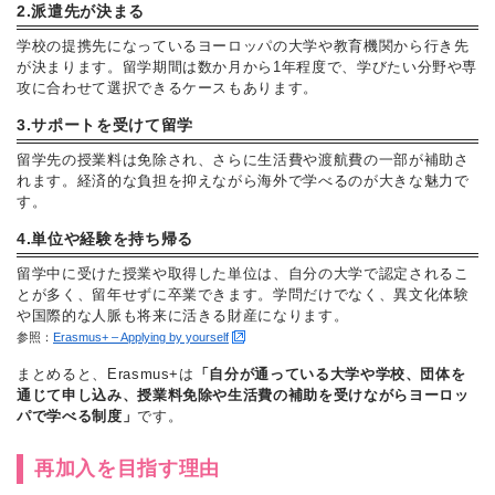
2.派遣先が決まる
学校の提携先になっているヨーロッパの大学や教育機関から行き先
が決まります。留学期間は数か月から1年程度で、学びたい分野や専
攻に合わせて選択できるケースもあります。
3.サポートを受けて留学
留学先の授業料は免除され、さらに生活費や渡航費の一部が補助さ
れます。経済的な負担を抑えながら海外で学べるのが大きな魅力で
す。
4.単位や経験を持ち帰る
留学中に受けた授業や取得した単位は、自分の大学で認定されるこ
とが多く、留年せずに卒業できます。学問だけでなく、異文化体験
や国際的な人脈も将来に活きる財産になります。
参照：
Erasmus+ – Applying by yourself
まとめると、Erasmus+は
「自分が通っている大学や学校、団体を
通じて申し込み、授業料免除や生活費の補助を受けながらヨーロッ
パで学べる制度」
です。
再加入を目指す理由