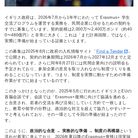
イギリス政府は、2026年7月から1年半にわたって Erasmus+ 学生
交流プログラムを運営する業務を、民間企業に任せるための契約を
すでに募集しています。契約規模は2,000万〜2,400万ポンド（約40
0〜480億円）と非常に大きく、これは「まだ計画段階」ではなく、
実際に準備が始まっている証拠といえます。
この募集は2025年8月に政府の入札情報サイト「
Find a Tender
」
で公開され、契約の対象期間は2026年7月から2027年12月までと定
められています。さらに同年8月27日には民間企業向けの説明会も
予定されており、参加企業の意見を取り入れながら制度づくりを進
めることになっています。つまり、制度を実際に動かすための準備
作業がすでに始まっているのです。
このきっかけとなったのが、2025年5月に行われたイギリスとEUの
首脳会談です。会談では「Erasmus+復帰に向けて協議を進める」
と合意され、若者の交流を再び活発にしていく方針で一致しまし
た。教育や留学の分野は、政治的な対立を超えて協力しやすいテー
マと考えられており、その一環として今回の準備が始まったので
す。
このように、
政治的な合意 → 実務的な準備 → 制度の再構築
という
流れが着実に進んでおり、2026年夏以降のErasmus+復帰は現実味