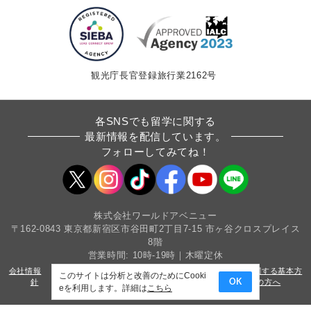
観光庁長官登録旅行業2162号
各SNSでも留学に関する
最新情報を配信しています。
フォローしてみてね！
株式会社ワールドアベニュー
〒162-0843 東京都新宿区市谷田町2丁目7-15 市ヶ谷クロスプレイス
8階
営業時間: 10時-19時｜木曜定休
会社情報
採用情報
条件書・約款
カスタマーハラスメントに関する基本方
このサイトは分析と改善のためにCooki
針
サイトマップ
プライバシーポリシー
法人・教育機関の方へ
OK
eを利用します。詳細は
こちら
Copyright(c) World Avenue Co.,Ltd. All Rights Reserved