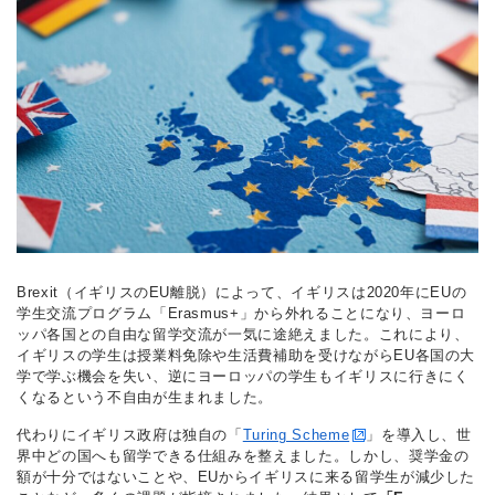
Brexit（イギリスのEU離脱）によって、イギリスは2020年にEUの
学生交流プログラム「Erasmus+」から外れることになり、ヨーロ
ッパ各国との自由な留学交流が一気に途絶えました。これにより、
イギリスの学生は授業料免除や生活費補助を受けながらEU各国の大
学で学ぶ機会を失い、逆にヨーロッパの学生もイギリスに行きにく
くなるという不自由が生まれました。
代わりにイギリス政府は独自の「
Turing Scheme
」を導入し、世
界中どの国へも留学できる仕組みを整えました。しかし、奨学金の
額が十分ではないことや、EUからイギリスに来る留学生が減少した