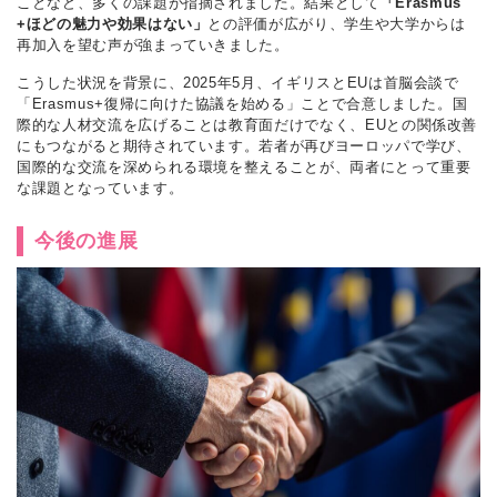
ことなど、多くの課題が指摘されました。結果として
「Erasmus
+ほどの魅力や効果はない」
との評価が広がり、学生や大学からは
再加入を望む声が強まっていきました。
こうした状況を背景に、2025年5月、イギリスとEUは首脳会談で
「Erasmus+復帰に向けた協議を始める」ことで合意しました。国
際的な人材交流を広げることは教育面だけでなく、EUとの関係改善
にもつながると期待されています。若者が再びヨーロッパで学び、
国際的な交流を深められる環境を整えることが、両者にとって重要
な課題となっています。
今後の進展