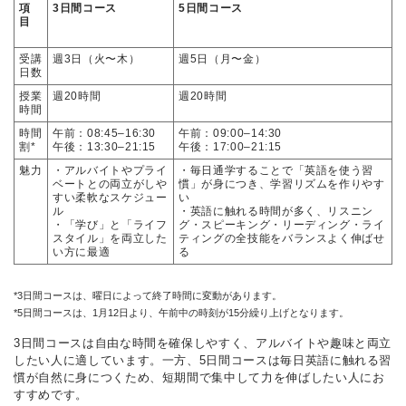
項
3日間コース
5日間コース
目
受講
週3日（火〜木）
週5日（月〜金）
日数
授業
週20時間
週20時間
時間
時間
午前：08:45–16:30
午前：09:00–14:30
割*
午後：13:30–21:15
午後：17:00–21:15
魅力
・アルバイトやプライ
・毎日通学することで「英語を使う習
ベートとの両立がしや
慣」が身につき、学習リズムを作りやす
すい柔軟なスケジュー
い
ル
・英語に触れる時間が多く、リスニン
・「学び」と「ライフ
グ・スピーキング・リーディング・ライ
スタイル」を両立した
ティングの全技能をバランスよく伸ばせ
い方に最適
る
*3日間コースは、曜日によって終了時間に変動があります。
*5日間コースは、1月12日より、午前中の時刻が15分繰り上げとなります。
3日間コースは自由な時間を確保しやすく、アルバイトや趣味と両立
したい人に適しています。一方、5日間コースは毎日英語に触れる習
慣が自然に身につくため、短期間で集中して力を伸ばしたい人にお
すすめです。