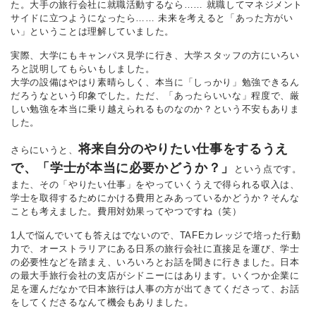
た。大手の旅行会社に就職活動するなら…… 就職してマネジメント
サイドに立つようになったら…… 未来を考えると「あった方がい
い」ということは理解していました。
実際、大学にもキャンパス見学に行き、大学スタッフの方にいろい
ろと説明してもらいもしました。
大学の設備はやはり素晴らしく、本当に「しっかり」勉強できるん
だろうなという印象でした。ただ、「あったらいいな」程度で、厳
しい勉強を本当に乗り越えられるものなのか？という不安もありま
した。
将来自分のやりたい仕事をするうえ
さらにいうと、
で、「学士が本当に必要かどうか？」
という点です。
また、その「やりたい仕事」をやっていくうえで得られる収入は、
学士を取得するためにかける費用とみあっているかどうか？そんな
ことも考えました。費用対効果ってやつですね（笑）
1人で悩んでいても答えはでないので、TAFEカレッジで培った行動
力で、オーストラリアにある日系の旅行会社に直接足を運び、学士
の必要性などを踏まえ、いろいろとお話を聞きに行きました。日本
の最大手旅行会社の支店がシドニーにはあります。いくつか企業に
足を運んだなかで日本旅行は人事の方が出てきてくださって、お話
をしてくださるなんて機会もありました。