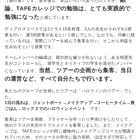
結
（旅行業）です。進学後も、実はいろいろあったのですが、
論、TAFEカレッジでの勉強は、とても実践的で
勉強になった
と感じています。
ディプロマコースでは1クラス15名程度、3人の先生がそれぞれ1授
業を行い、週3回授業があるという感じでした。なかでも、印象に残
っているのは、実際にツアーを組んで集客を行い、そこから利益を
生み出すという授業です。
チームメンバーの編成は、能力的な偏りが出ないよう、ある程度先
生がコントロールし、留学生とネイティブの学生を混ぜたメンバー
当然、ツアーの企画から集客、当日
になっています。
の運営など、すべて自分たちで行います。
私たちのグループが企画したツアーは「ハロウィンのツアー」でし
た。
1日の流れは、ジェットボート→メイクアップ→コーヒータイム→夜
ごはん→ロックスでのハロウィンイベント
です。
集客はツアー企画後、フライヤーを作ったり声掛けをしたりして、
他のクラスの先生やクラスメイトを集客しました。また、メイクア
ップは、TAFEカレッジの同じ建物内にメイクアップコースが開講さ
れていたため、そのコースの学生に協力依頼。ほぼタダで対応して