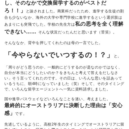
し、そのなかで交換留学するのがベストだ
ろ！！」
と諭されました。商業科だったため、進学する生徒の割
合も少ないなか、海外の大学や専門学校に進学するという選択肢は
私の思考を全く理解
あまりにも突飛でした。学校の先生方は
できない……
そんな状況だったんだと思います（苦笑）。
そんななか、背中を押してくれたのは母の一言でした。
「今やらないでいつするの！？」
と。
「周りがどう思うのか、一般的にどうするのが是なのかではなく、
自分が本当にどうしたいのか？をきちんと考えて答えをだしなさ
い」そう言ってくれたのです。その日は、いろんな思いを話あって
いるうちに、朝4時になっていました（笑）そして、そのタイミング
で、いろんな留学エージェントへ一気に資料請求しました。
国や進学パスウェイなどいろんなことを迷い、考えました。
最終的にオーストラリアに決断した理由は「安心
感」
です。
先述しているように、高校2年生のタイミングでオーストラリアに留