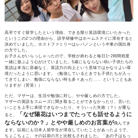
高卒ですぐ留学したという理由、できる限り英語環境にいたかった
というこの2つの理由から、語学研修中はホームステイに滞在すると
決めていました。ホストファミリーはレバノンという中東の国出身
の方でした。
お子さんがいらっしゃったので、学校が終わると毎日1~2時間程度
一緒に遊ぶよう心がけていました。5歳にもならない幼い子供たちの
英語は本当に容赦なく、英語力の向上という意味ではかなりよい環
境だったように思います。（勉強しているときでも子供たちが入っ
てきてしまい、勉強にならない時も多々あった…… ということもあ
りますが（苦笑））
ただ、マザーは、生活や勉強に対し、やや厳しめの方でした。
マザーの英語をスムーズに聞き取ることができなかったり、言いた
いことを上手に表現できなかったり、そういった失敗（？）が重な
「なぜ陽花はいつまでたっても話せるように
ると、
ならないのか？」とやや厳しめのお言葉が
飛んでき
ます。以前にも日本人留学生が滞在していたことがあったようで、
ちょこちょこ、その以前の方と比較もされました。「あの子はもっ