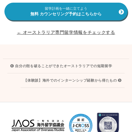
留学計画を一緒に立てよう
無料 カウンセリング予約はこちらから
← オーストラリア専門留学情報をチェックする
投
自分の殻を破ることができたオーストラリアでの短期留学
稿
ナ
【体験談】海外でのインターンシップ経験から得たもの
ビ
ゲ
ー
シ
ョ