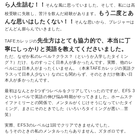
ら人生詰む！！
そんな風に思っていました。そして、私には高
もう二度とあ
校受験に失敗し、苦汁を飲んだ経験があります。
んな思いはしたくない！！
そんな思いから、プレジャーは
どんどん膨らんでいきました。
先生方はとても協力的で、本当に丁
TAFEカレッジの
寧にしっかりと英語を教えてくださいました。
ただ、なぜか私のレベル？クラス？（というか入学したタイミン
グ？）だけ、ものすっごく日本人が多かったんです。実際、他のレ
ベルには日本人がまったくいません。（本来TAFEカレッジの英語ク
ラスって日本人少ない）なのにも関わらず、そのときだけ物凄い日
本人が多かったんです。
最初はなんとか1つずつレベルをクリアしていったのですが、EFS 3
というレベルで英語の伸び悩み時期がやってきました。ホームステ
イファミリーとの関係で、メンタルがくじけそうになっていたタイ
ミング、まさにそのときでした（いろいろタイミングが悪い…苦
笑）
実際、EFS3のレベルは1回でクリアできませんでした。
もうそのときの私のメンタルったらありません。ズタボロです。