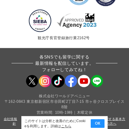
ン
観光庁長官登録旅行業2162号
各SNSでも留学に関する
最新情報を配信しています。
フォローしてみてね！
株式会社ワールドアベニュー
〒162-0843 東京都新宿区市谷田町2丁目7-15 市ヶ谷クロスプレイス
8階
営業時間: 10時-19時｜木曜定休
会社情報
採用情報
条件書・約款
カスタマーハラスメントに関する基本方
このサイトは分析と改善のためにCooki
OK
針
サイトマップ
プライバシーポリシー
法人・教育機関の方へ
eを利用します。詳細は
こちら
Copyright(c) World Avenue Co.,Ltd. All Rights Reserved