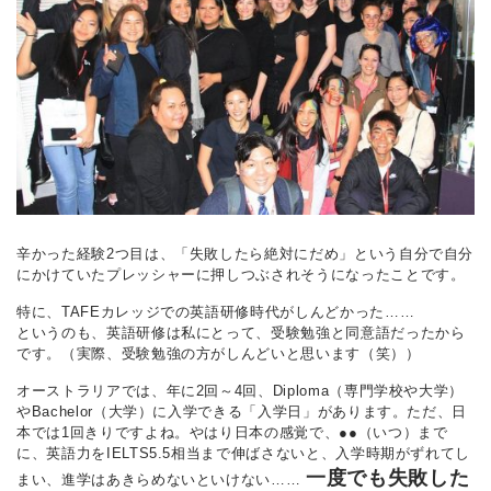
辛かった経験2つ目は、「失敗したら絶対にだめ」という自分で自分
にかけていたプレッシャーに押しつぶされそうになったことです。
特に、TAFEカレッジでの英語研修時代がしんどかった……
というのも、英語研修は私にとって、受験勉強と同意語だったから
です。（実際、受験勉強の方がしんどいと思います（笑））
オーストラリアでは、年に2回～4回、Diploma（専門学校や大学）
やBachelor（大学）に入学できる「入学日」があります。ただ、日
本では1回きりですよね。やはり日本の感覚で、●●（いつ）まで
に、英語力をIELTS5.5相当まで伸ばさないと、入学時期がずれてし
一度でも失敗した
まい、進学はあきらめないといけない……