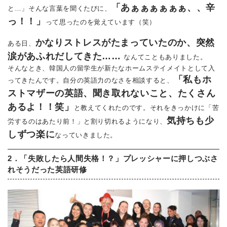
「あぁぁぁぁぁぁ、、辛
と…」そんな言葉を聞くたびに、
っ！！」
って思ったのを覚えています（笑）
かなりストレスがたまっていたのか、突然
ある日、
涙があふれだしてきた……
なんてこともありました。
そんなとき、韓国人の留学生が新たなホームステイメイトとして入
「私もホ
ってきたんです。自分の英語力のなさを相談すると、
ストマザーの英語、聞き取れないこと、たくさん
あるよ！！笑」
と教えてくれたのです。それをきっかけに「苦
気持ちも少
労するのはあたり前！」と割り切れるようになり、
しずつ楽に
なっていきました。
2．「失敗したら人間失格！？」プレッシャーに押しつぶさ
れそうだった英語研修