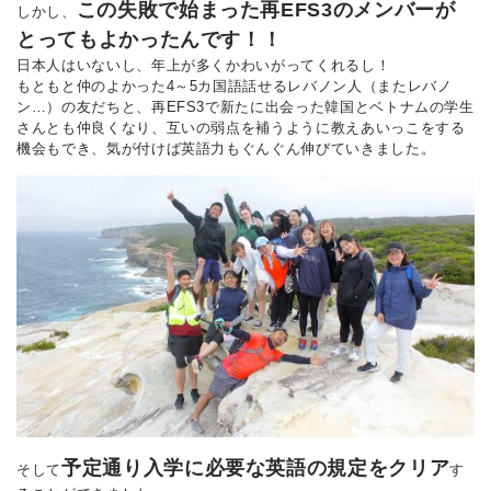
この失敗で始まった再EFS3のメンバーが
しかし、
とってもよかったんです！！
日本人はいないし、年上が多くかわいがってくれるし！
もともと仲のよかった4～5カ国語話せるレバノン人（またレバノ
ン…）の友だちと、再EFS3で新たに出会った韓国とベトナムの学生
さんとも仲良くなり、互いの弱点を補うように教えあいっこをする
機会もでき、気が付けば英語力もぐんぐん伸びていきました。
予定通り入学に必要な英語の規定をクリア
そして
す