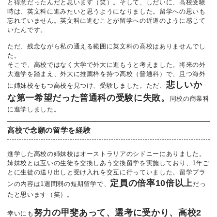
と得意だったんだと思います（笑）。そして、しだいに、高校受験
時は、英文科に進みたいと思うようになりました。留学への思いも
忘れていません。英文科に進むことが留学への近道のように感じて
いたんです。
ただ、残念ながら私の通える範囲に英文科の高校はありませんでし
た。
そこで、高校ではなく大学で外大に進もうと考えました。将来の外
大進学を踏まえ、外大に推薦枠を持つ高校（普通科）で、且つ海外
悲しいか
に姉妹校をもつ高校を見つけ、受験しました。ただ、
な第一希望だった普通科の受験に失敗。
同校の商業科
に進学しました。
高校で念願の留学を経験
進学した高校の姉妹校はオーストラリアのシドニーにありました。
姉妹校とは互いの生徒を交換しあう交換留学を実施しており、1年ご
とに生徒の送り出しと受け入れを交互に行っていました。留学プラ
定員の倍率10倍以上
ンの内容は1週間弱の短期留学で、
だっ
たと思います（笑）。
努力の甲斐あって、選考に受かり、高校2
幸いにも