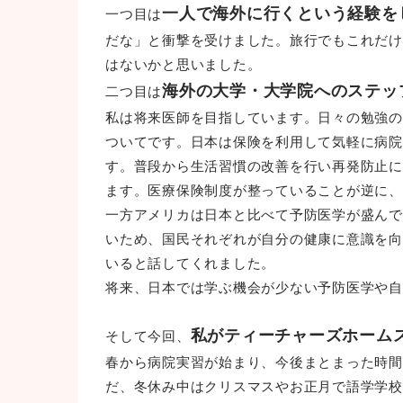
一人で海外に行くという経験を
一つ目は
だな」と衝撃を受けました。旅行でもこれだけ
はないかと思いました。
海外の大学・大学院へのステッ
二つ目は
私は将来医師を目指しています。日々の勉強の
ついてです。日本は保険を利用して気軽に病院
す。普段から生活習慣の改善を行い再発防止に
ます。医療保険制度が整っていることが逆に、
一方アメリカは日本と比べて予防医学が盛んで
いため、国民それぞれが自分の健康に意識を向
いると話してくれました。
将来、日本では学ぶ機会が少ない予防医学や自
私がティーチャーズホーム
そして今回、
春から病院実習が始まり、今後まとまった時間
だ、冬休み中はクリスマスやお正月で語学学校