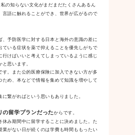
は私の知らない文化がまだまだたくさんあるん
、言語に触れることができ、世界が広がるので
ば、予防医学に対する日本と海外の意識の差に
出ている症状を薬で抑えることを優先しがちで
に行けばいいと考えてしまっているように感じ
かと思います。
です。また公的医療保険に加入できない方が多
つため、本などで情報を集めて知識を増やして
集に繋がればという思いもありました。
リの留学プランだった
からです。
冬休み期間中に留学することに決めました。た
授業がない日が続くのは学費も時間ももったい