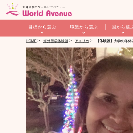
目標から選ぶ
職業から選ぶ
国から選
>
>
>
HOME
海外留学体験談
アメリカ
【体験談】大学の冬休