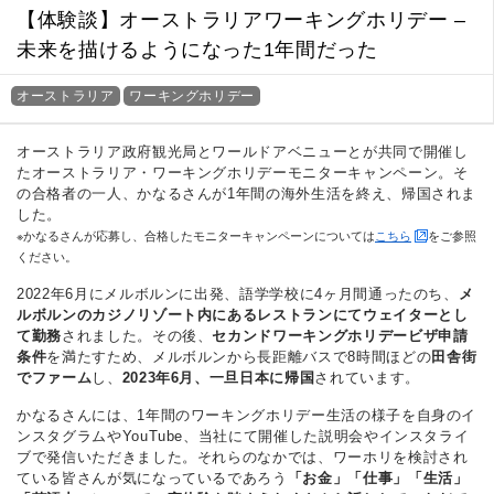
【体験談】オーストラリアワーキングホリデー –
未来を描けるようになった1年間だった
オーストラリア
ワーキングホリデー
オーストラリア政府観光局とワールドアベニューとが共同で開催し
たオーストラリア・ワーキングホリデーモニターキャンペーン。そ
の合格者の一人、かなるさんが1年間の海外生活を終え、帰国されま
した。
※かなるさんが応募し、合格したモニターキャンペーンについては
こちら
をご参照
ください。
2022年6月にメルボルンに出発、語学学校に4ヶ月間通ったのち、
メ
ルボルンのカジノリゾート内にあるレストランにてウェイターとし
て勤務
されました。その後、
セカンドワーキングホリデービザ申請
条件
を満たすため、メルボルンから長距離バスで8時間ほどの
田舎街
でファーム
し、
2023年6月、一旦日本に帰国
されています。
かなるさんには、1年間のワーキングホリデー生活の様子を自身のイ
ンスタグラムやYouTube、当社にて開催した説明会やインスタライ
ブで発信いただきました。それらのなかでは、ワーホリを検討され
ている皆さんが気になっているであろう
「お金」「仕事」「生活」