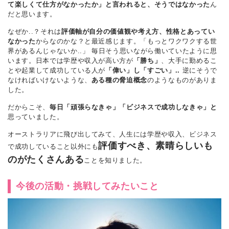
て楽しくて仕方がなかったか」と言われると、そうではなかった
ん
だと思います。
なぜか..？それは
評価軸が自分の価値観や考え方、性格とあってい
なかった
からなのかな？と最近感じます。「もっとワクワクする世
界があるんじゃないか..」 毎日そう思いながら働いていたように思
います。日本では学歴や収入が高い方が
「勝ち」
、大手に勤めるこ
とや起業して成功している人が
「偉い」し「すごい」..
逆にそうで
なければいけないような、
ある種の脅迫概念
のようなものがありま
した。
だからこそ、
毎日「頑張らなきゃ」「ビジネスで成功しなきゃ」と
思っていました。
オーストラリアに飛び出してみて、人生には学歴や収入、ビジネス
評価すべき、素晴らしいも
で成功していること以外にも
のがたくさんある
ことを知りました。
今後の活動・挑戦してみたいこと