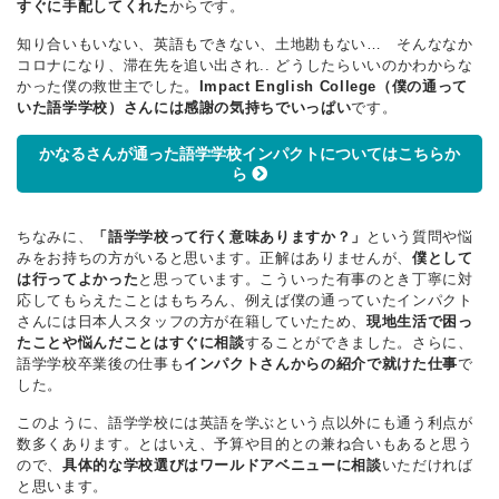
すぐに手配してくれた
からです。
知り合いもいない、英語もできない、土地勘もない… そんななか
コロナになり、滞在先を追い出され.. どうしたらいいのかわからな
かった僕の救世主でした。
Impact English College（僕の通って
いた語学学校）さんには感謝の気持ちでいっぱい
です。
かなるさんが通った語学学校インパクトについてはこちらか
ら
ちなみに、
「語学学校って行く意味ありますか？」
という質問や悩
みをお持ちの方がいると思います。正解はありませんが、
僕として
は行ってよかった
と思っています。こういった有事のとき丁寧に対
応してもらえたことはもちろん、例えば僕の通っていたインパクト
さんには日本人スタッフの方が在籍していたため、
現地生活で困っ
たことや悩んだことはすぐに相談
することができました。さらに、
語学学校卒業後の仕事も
インパクトさんからの紹介で就けた仕事
で
した。
このように、語学学校には英語を学ぶという点以外にも通う利点が
数多くあります。とはいえ、予算や目的との兼ね合いもあると思う
ので、
具体的な学校選びはワールドアベニューに相談
いただければ
と思います。