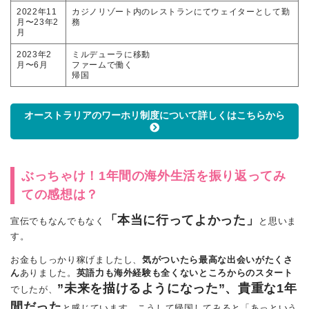
2022年11
カジノリゾート内のレストランにてウェイターとして勤
月〜23年2
務
月
2023年2
ミルデューラに移動
月〜6月
ファームで働く
帰国
オーストラリアのワーホリ制度について詳しくはこちらから
ぶっちゃけ！1年間の海外生活を振り返ってみ
ての感想は？
「本当に行ってよかった」
宣伝でもなんでもなく
と思いま
す。
お金もしっかり稼げましたし、
気がついたら最高な出会いがたくさ
ん
ありました。
英語力も海外経験も全くないところからのスタート
”未来を描けるようになった”、貴重な1年
でしたが、
間だった
と感じています。こうして帰国してみると「あっという