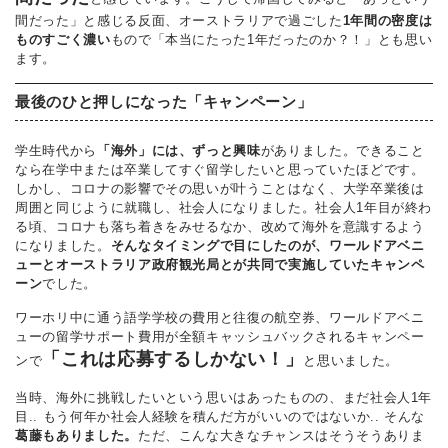
間だった」と感じる反面、オーストラリアで過ごした
1年間の密度は
ものすごく濃い
もので「本当にたった1年だったのか？！」とも思い
ます。
最後のひと押しになった「キャンペーン」
学生時代から
「海外」には、ずっと興味
がありました。できること
なら在学中または卒業してすぐ留学したいと思っていたほどです。
しかし、コロナの影響でその思いが叶うことはなく、大学卒業後は
周囲と同じように就職し、社会人になりました。社会人1年目が終わ
る頃、コロナも落ち着きをみせるなか、改めて海外を意識するよう
になりました。
そんなタイミングで目にしたのが、ワールドアベニ
ューとオーストラリア政府観光局とが共同で実施していたキャンペ
ーン
でした。
ワーホリ中に通う語学学校の費用と往復の航空券、ワールドアベニ
ューの留学サポート費用が全額キャッシュバックされるキャンペー
「これは応募するしかない！」
ンで
と思いました。
当時、海外に挑戦したいという思いはあったものの、まだ社会人1年
目.. もう何年か社会人経験を積んだ方がいいのではないか.. そんな
葛藤もありました。
ただ、こんな大きなチャンスはそうそうありま