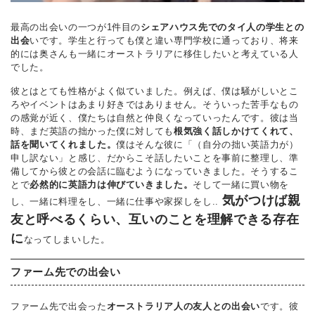
最高の出会いの一つが1件目の
シェアハウス先でのタイ人の学生との
出会
いです。学生と行っても僕と違い専門学校に通っており、将来
的には奥さんも一緒にオーストラリアに移住したいと考えている人
でした。
彼とはとても性格がよく似ていました。例えば、僕は騒がしいとこ
ろやイベントはあまり好きではありません。そういった苦手なもの
の感覚が近く、僕たちは自然と仲良くなっていったんです。彼は当
時、まだ英語の拙かった僕に対しても
根気強く話しかけてくれて、
話を聞いてくれました。
僕はそんな彼に「（自分の拙い英語力が）
申し訳ない」と感じ、だからこそ話したいことを事前に整理し、準
備してから彼との会話に臨むようになっていきました。そうするこ
とで
必然的に英語力は伸びていきました。
そして一緒に買い物を
気がつけば親
し、一緒に料理をし、一緒に仕事や家探しをし..
友と呼べるくらい、互いのことを理解できる存在
に
なってしまいした。
ファーム先での出会い
ファーム先で出会った
オーストラリア人の友人との出会い
です。彼