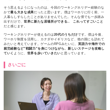
そう思えるようになったのは、今回のワーキングホリデー経験のな
かで
最も大きな成果
だったと思います。僕はワーホリに行く前、一
人暮らしすらしたことがありませんでした。そんな僕でも一歩踏み
出すだけで、
世界に新たな居場所ができる.. これってすごいこと
だと感じます。
ワーキングホリデーが使えるのは
20代のうちだけ
です。僕は今後、
ワーホリ制度を活用し、カナダやイギリスなど、他の国にも訪れて
みたいと考えています。ゲームのRPGみたいに、
英語力や海外での
就労経験など”戦闘力”を身につけながら、新しいステージを攻略し
ていく
ように、
世界を歩いていきたい
と思っています。
さいごに