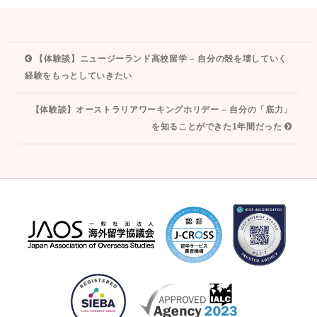
投
【体験談】ニュージーランド高校留学 – 自分の殻を壊していく
稿
経験をもっとしていきたい
ナ
【体験談】オーストラリアワーキングホリデー – 自分の「底力」
ビ
を知ることができた1年間だった
ゲ
ー
シ
ョ
ン