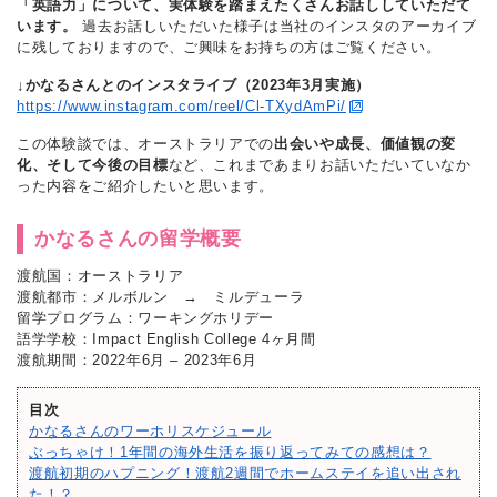
「英語力」について、実体験を踏まえたくさんお話ししていただて
います。
過去お話しいただいた様子は当社のインスタのアーカイブ
に残しておりますので、ご興味をお持ちの方はご覧ください。
↓かなるさんとのインスタライブ（2023年3月実施）
https://www.instagram.com/reel/Cl-TXydAmPi/
この体験談では、オーストラリアでの
出会いや成長、価値観の変
化、そして今後の目標
など、これまであまりお話いただいていなか
った内容をご紹介したいと思います。
かなるさんの留学概要
渡航国：オーストラリア
渡航都市：メルボルン → ミルデューラ
留学プログラム：ワーキングホリデー
語学学校：Impact English College 4ヶ月間
渡航期間：2022年6月 – 2023年6月
目次
かなるさんのワーホリスケジュール
ぶっちゃけ！1年間の海外生活を振り返ってみての感想は？
渡航初期のハプニング！渡航2週間でホームステイを追い出され
た！？