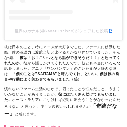
世界のカナル(@kanaru.shiono)がシェアした投稿
彼は日本のこと、特にアニメが大好きでした。ファームに移動した
際、僕の英語力は渡航当初と比べるとかなり伸びていました。そん
な僕に、
彼は「お！こいつとなら話ができそうだ！！」と思ってく
れたのか、
彼から話しかけてくれたんです。彼とも本当にいろんな
話をしました。アニメ「ワンパンマン」のさいたまが大好きな彼
は、
「僕のことは”SAITAMA”と呼んでくれ」といい、僕は彼の発
言や行動によく笑わせてもらいました（笑）
慣れないファーム生活のなかで、困ったことや悩んだこと、うまく
いかないことがありましたが、
彼にはたくさん助けてもらいまし
た。
オーストラリアにこなければ絶対に出会うことがなかったんだ
「奇跡だな
ろうな… と思うと、少し大袈裟かもしれませんが
ー」
と感じます。