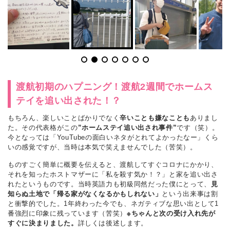
渡航初期のハプニング！渡航2週間でホームス
テイを追い出された！？
もちろん、楽しいことばかりでなく
辛いことも嫌なことも
ありまし
た。その代表格がこの
”ホームステイ追い出され事件”
です（笑）。
今となっては「YouTubeの面白いネタがとれてよかったなー」くら
いの感覚ですが、当時は本気で笑えませんでした（苦笑）。
ものすごく簡単に概要を伝えると、渡航してすぐコロナにかかり、
それを知ったホストマザーに「私を殺す気か！？」と家を追い出さ
れたというものです。当時英語力も初級同然だった僕にとって、
見
知らぬ土地で「帰る家がなくなるかもしれない」
という出来事は割
と衝撃的でした。1年終わった今でも、ネガティブな思い出として1
番強烈に印象に残っています（苦笑）
※ちゃんと次の受け入れ先が
すぐに決まりました。
詳しくは後述します。