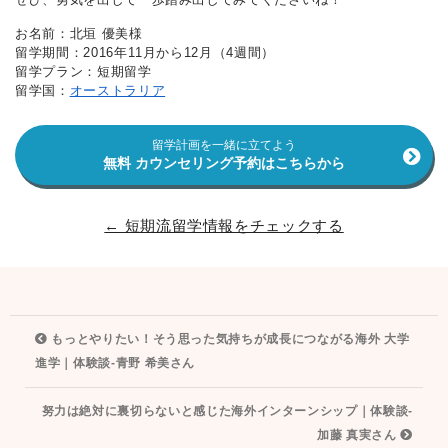
お名前：北垣 優美様
留学期間：2016年11月から12月（4週間）
留学プラン：短期留学
留学国：
オーストラリア
留学計画を一緒に立てよう
無料 カウンセリング予約はこちらから
← 短期流留学情報をチェックする
投
もっとやりたい！そう思った気持ちが成長につながる海外 大学
稿
進学｜体験談-青野 希美さん
ナ
努力は絶対に裏切らないと感じた海外インターンシップ｜体験談-
ビ
加藤 真実さん