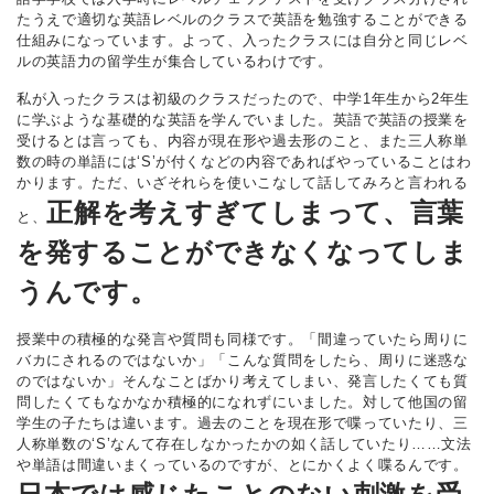
たうえで適切な英語レベルのクラスで英語を勉強することができる
仕組みになっています。よって、入ったクラスには自分と同じレベ
ルの英語力の留学生が集合しているわけです。
私が入ったクラスは初級のクラスだったので、中学1年生から2年生
に学ぶような基礎的な英語を学んでいました。英語で英語の授業を
受けるとは言っても、内容が現在形や過去形のこと、また三人称単
数の時の単語には‘S’が付くなどの内容であればやっていることはわ
かります。ただ、いざそれらを使いこなして話してみろと言われる
正解を考えすぎてしまって、言葉
と、
を発することができなくなってしま
うんです。
授業中の積極的な発言や質問も同様です。「間違っていたら周りに
バカにされるのではないか」「こんな質問をしたら、周りに迷惑な
のではないか」そんなことばかり考えてしまい、発言したくても質
問したくてもなかなか積極的になれずにいました。対して他国の留
学生の子たちは違います。過去のことを現在形で喋っていたり、三
人称単数の‘S’なんて存在しなかったかの如く話していたり……文法
や単語は間違いまくっているのですが、とにかくよく喋るんです。