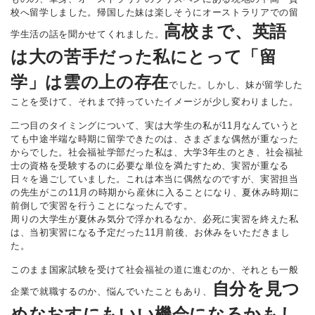
校へ留学しました。帰国した妹は楽しそうにオーストラリアでの留
高校まで、英語
学生活の話を聞かせてくれました。
は大の苦手だった私にとって「留
学」は雲の上の存在
でした。しかし、妹が留学した
ことを受けて、それまで持っていたイメージが少し変わりました。
二つ目のタイミングについて、実は大学生の私が11月なんていうと
ても中途半端な時期に留学できたのは、さまざまな偶然が重なった
からでした。社会福祉学部だった私は、大学3年生のとき、社会福祉
士の資格を受験するのに必要な単位を満たすため、実習が重なる
日々を過ごしていました。これは本当に偶然なのですが、実習担当
の先生がこの11月の時期から産休に入ることになり、夏休み時期に
前倒しで実習を行うことになったんです。
周りの大学生が夏休み気分で浮かれるなか、必死に実習を終えた私
は、当初実習になる予定だった11月前後、お休みをいただきまし
た。
このまま国家試験を受けて社会福祉の道に進むのか、それとも一般
自分を見つ
企業で就職するのか、悩んでいたこともあり、
めなおすにもいい機会になるかもし