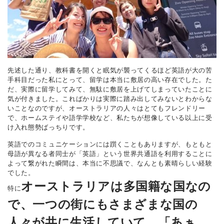
先述した通り、教科書を開くと眠気が襲ってくるほど英語が大の苦
手科目だった私にとって、留学は本当に敷居の高い存在でした。た
だ、実際に留学してみて、無駄に敷居を上げてしまっていたことに
気が付きました。こればかりは実際に踏み出してみないとわからな
いことなのですが、オーストラリアの人々はとてもフレンドリー
で、ホームステイや語学学校など、私たちが想像している以上に受
け入れ態勢ばっちりです。
英語でのコミュニケーションには躓くこともありますが、もともと
母語が異なる者同士が「英語」という世界共通語を利用することに
よって繋がれた瞬間は、本当に不思議で、なんとも素晴らしい経験
でした。
オーストラリアは多国籍な国なの
特に
で、一つの街にもさまざまな国の
人々が共に生活していて、「あぁ、