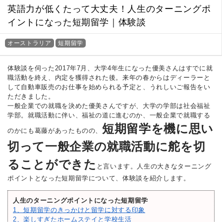
英語力が低くたって大丈夫！人生のターニングポ
イントになった短期留学｜体験談
オーストラリア
短期留学
体験談を伺った2017年7月、大学4年生になった優美さんはすでに就
職活動を終え、内定を獲得された後。来年の春からはディーラーと
して自動車販売のお仕事を始められる予定と、うれしいご報告をい
ただきました。
一般企業での就職を決めた優美さんですが、大学の学部は社会福祉
学部。就職活動に伴い、福祉の道に進むのか、一般企業で就職する
短期留学を機に思い
のかにも葛藤があったものの、
切って一般企業の就職活動に舵を切
ることができた
と言います。人生の大きなターニング
ポイントとなった短期留学について、体験談を紹介します。
人生のターニングポイントになった短期留学
1、短期留学のきっかけと留学に対する印象
2、楽しすぎたホームステイと学校生活