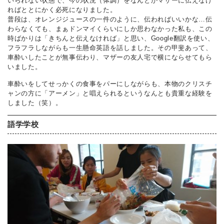
いられない状態で、今の状況（体調）をなんとかマザーに伝えなけ
ればととにかく必死になりました。
普段は、オレンジジュースの一件のように、伝わればいいかな…伝
わらなくても、まぁドンマイくらいにしか思わなかった私も、この
時ばかりは「きちんと伝えなければ」と思い、Google翻訳を使い、
フラフラしながらも一生懸命英語を話しました。その甲斐あって、
車酔いしたことが無事伝わり、マザーの友人宅で横にならせてもら
いました。
車酔いをしてせっかくの食事をパーにしながらも、本物のクリスチ
ャンの方に「アーメン」と唱えられるというなんとも貴重な経験を
しました（笑）。
語学学校