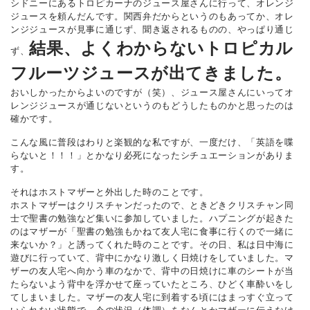
シドニーにあるトロピカーナのジュース屋さんに行って、オレンジ
ジュースを頼んだんです。関西弁だからというのもあってか、オレ
ンジジュースが見事に通じず、聞き返されるものの、やっぱり通じ
結果、よくわからないトロピカル
ず、
フルーツジュースが出てきました。
おいしかったからよいのですが（笑）、ジュース屋さんにいってオ
レンジジュースが通じないというのもどうしたものかと思ったのは
確かです。
こんな風に普段はわりと楽観的な私ですが、一度だけ、「英語を喋
らないと！！！」とかなり必死になったシチュエーションがありま
す。
それはホストマザーと外出した時のことです。
ホストマザーはクリスチャンだったので、ときどきクリスチャン同
士で聖書の勉強など集いに参加していました。ハプニングが起きた
のはマザーが「聖書の勉強もかねて友人宅に食事に行くので一緒に
来ないか？」と誘ってくれた時のことです。その日、私は日中海に
遊びに行っていて、背中にかなり激しく日焼けをしていました。マ
ザーの友人宅へ向かう車のなかで、背中の日焼けに車のシートが当
たらないよう背中を浮かせて座っていたところ、ひどく車酔いをし
てしまいました。マザーの友人宅に到着する頃にはまっすぐ立って