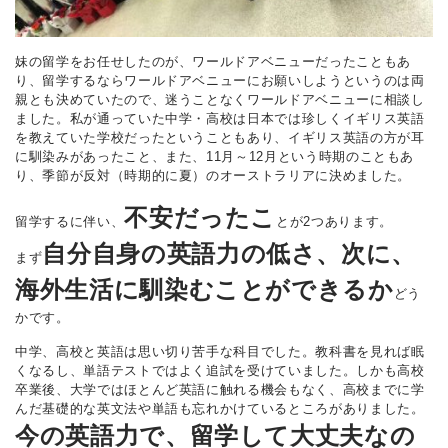
妹の留学をお任せしたのが、ワールドアベニューだったこともあ
り、留学するならワールドアベニューにお願いしようというのは両
親とも決めていたので、迷うことなくワールドアベニューに相談し
ました。私が通っていた中学・高校は日本では珍しくイギリス英語
を教えていた学校だったということもあり、イギリス英語の方が耳
に馴染みがあったこと、また、11月～12月という時期のこともあ
り、季節が反対（時期的に夏）のオーストラリアに決めました。
不安だったこ
留学するに伴い、
とが2つあります。
自分自身の英語力の低さ、次に、
まず
海外生活に馴染むことができるか
どう
かです。
中学、高校と英語は思い切り苦手な科目でした。教科書を見れば眠
くなるし、単語テストではよく追試を受けていました。しかも高校
卒業後、大学ではほとんど英語に触れる機会もなく、高校までに学
んだ基礎的な英文法や単語も忘れかけているところがありました。
今の英語力で、留学して大丈夫なの