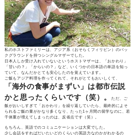
私のホストファミリーは、アジア系（おそらくフィリピン）のバッ
クグラウンドを持つシングルマザーでした。
日本人しか受け入れていないというホストマザーは、「おかわり」
「甘いの？」「からいの？」など、いくつかの日本語の単語を知っ
ていて、なんだかとても安心したのを覚えています。
ご飯もアジア料理を作ってくれて、それがとてもおいしくて、
「海外の食事がまずい」は都市伝説
かと思ったくらいです（笑）。
ただ、ご
飯がおいしすぎて「おかわり」を繰り返していたら、最終的によそ
られるご飯の量がかなり多くなり、たった1ヶ月間の留学なのに、若
干体重が増えてしまったのは、反省点です（笑）。
もちろん、英語でのコミュニケーションは大変でした。
少し会話をすればだいたいどのくらいの英語力なのかがわかるの