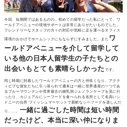
今回、短期間ではあるものの、初めての留学だった私にとって、ワ
ールドアベニューの現地サポートは非常にありがたいものでした。
フレンドリーなスタッフの方々の対応や気軽に足を運べるオフィス
ワ
環境のおかげでホームシックにもならずにすみました。また
ールドアベニューを介して留学して
いる他の日本人留学生の子たちとの
出会いもとても素晴らしかった
です。
同じ時期に到着したワールドアベニューの方と仲良くなり、アクテ
ィビブな彼女たちに引っ張られて週末は一緒に世界遺産の一つであ
るブルーマウンテンや世界最古の鍾乳洞ジェノランケーブを見に行
ったり、カジュアルにシーフードを食べられる名所として名高いシ
ドニーの台所 フィッシュマーケットで新鮮なシーフードを楽しんだ
一緒に過ごした時間は短い時間
り……。
だったけど、本当に深い仲になりま