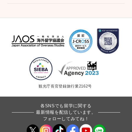
ゲ
ー
シ
ョ
ン
観光庁長官登録旅行業2162号
各SNSでも留学に関する
最新情報を配信しています。
フォローしてみてね！