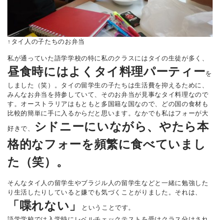
↑タイ人の子たちのお弁当
私が通っていた語学学校の特に私のクラスにはタイの生徒が多く、
昼食時にはよくタイ料理パーティー
を
しました（笑）。タイの留学生の子たちは生活費を抑えるために、
みんなお弁当を持参していて、そのお弁当が見事なタイ料理なので
す。オーストラリアはもともと多国籍な国なので、どの国の食材も
比較的簡単に手に入るからだと思います。なかでも私はフォーが大
シドニーにいながら、やたら本
好きで、
格的なフォーを頻繁に食べていまし
た（笑）。
そんなタイ人の留学生やブラジル人の留学生などと一緒に勉強した
り生活したりしていると嫌でも気づくことがりました。それは、
「喋れない」
ということです。
語学学校では入学時にレベルチェックテストを受けクラス分けされ