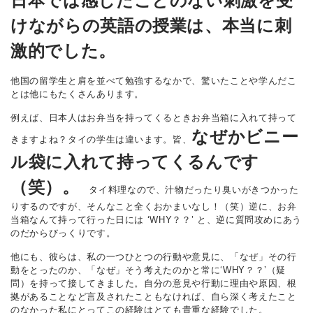
日本では感じたことのない刺激を受
けながらの英語の授業は、本当に刺
激的でした。
他国の留学生と肩を並べて勉強するなかで、驚いたことや学んだこ
とは他にもたくさんあります。
例えば、日本人はお弁当を持ってくるときお弁当箱に入れて持って
なぜかビニー
きますよね？タイの学生は違います。皆、
ル袋に入れて持ってくるんです
（笑）。
タイ料理なので、汁物だったり臭いがきつかった
りするのですが、そんなこと全くおかまいなし！（笑）逆に、お弁
当箱なんて持って行った日には ‘WHY？？’ と、逆に質問攻めにあう
のだからびっくりです。
他にも、彼らは、私の一つひとつの行動や意見に、「なぜ」その行
動をとったのか、「なぜ」そう考えたのかと常に‘WHY？？’（疑
問）を持って接してきました。自分の意見や行動に理由や原因、根
拠があることなど言及されたこともなければ、自ら深く考えたこと
のなかった私にとってこの経験はとても貴重な経験でした。