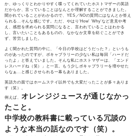
か、ゆっくりとわかりやすく喋ってくれていたホストマザーの英語
だからか、言っていることはなんとか理解することができました。
聞かれていることがわかるので、YES／NOの質問にはなんとか答え
られる…そんな感じです。ただ、やはり‘How’ ‘Why’など意見や考
え、感想を求められる質問になると、言われていることはわかる
し、言いたいこともあるものの、なかなか文章を紡ぐことができ
ず、苦労しました。
よく聞かれた質問の中に、「今日の学校はどうだった？」というも
のがあったのですが、ボキャブラリーの少ない私は毎回「ハードだ
ったよ」と答えていました。そんな私にホストマザーは、「エンド
レスハードね（笑）」と一言。もう少しボキャブラリーを増やせた
らなぁ…と感じさせられる一幕もありました。
英語力の面ではホームステイ以外でも大変だったことが多々ありま
す（笑）。
オレンジジュースが通じなかっ
例えば、
たこと。
中学校の教科書に載っている冗談の
ような本当の話なのです（笑）。