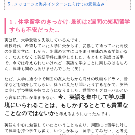
5．メッセージと海外インターンに向けての意気込み
1．休学留学のきっかけ‐最初は2週間の短期留学
すらも不安だった…
実は私、大学受験を失敗しているんです。
現役時代、希望していた大学に受からず、妥協して通っていた高校
の附属大学に、しかも、附属の大学にはあまり興味のある学部がな
く、なんとなくで英語学科に進学しました。もともと英語は苦手
で、今では考えられないけれど、英語を学ぶことに楽しみはもちろ
ん、興味も関心もありませんでした（笑）。
ただ、大学に通う中で周囲の友人たちから海外の映画やドラマ、音
楽などを紹介してもらい、徐々に見たり聞いたりするなかで、英語
に少しずつ興味を持つようになりました。世間でもグローバルとい
今、英語を集中して学ぶ環
う言葉に注目が集まるなか、
境にいられることは、もしかするととても貴重な
ことなのではないか
と考えるようになったんです。
英語を中心に勉強していたということもあり、周囲には留学に対し
て興味を持つ学生も多く、いつしか私も「留学してみたい」と考え