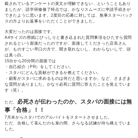
載されているアンケートの英文が理解できない…ということもあり
ましたが、語学研修修了時点では、かなりスムーズに申請手続きが
できたように思います。2度目の応募に対しては、無事スターバック
スの方よりお返事をいただくことができました。
大変だったのは面接です。
A4サイズの用紙にびっしりと書き込まれた質問事項をひたすら質問
されるという面接だったのですが、面接してくださった店長さん
が、ものすごい早口の方で、聞き取れないし、わからないしで、頭
は真っ白。
15分から20分間の面接では
・自己紹介（PR）をしてください。
・スタバにどんな貢献ができるか教えてください。
・顧客がスタバに求めるものは何だと思いますか。など、さまざま
な質問がありました。かなり必死に質問に答えたことを覚えていま
す（笑）。
必死さが伝わったのか、スタバの面接には無
ただ、
事「合格」！！
7月末からスタバでのアルバイトをスタートさせました。
ただ、合格して喜んだのも束の間、さらなる試練が待ち構えていま
した。