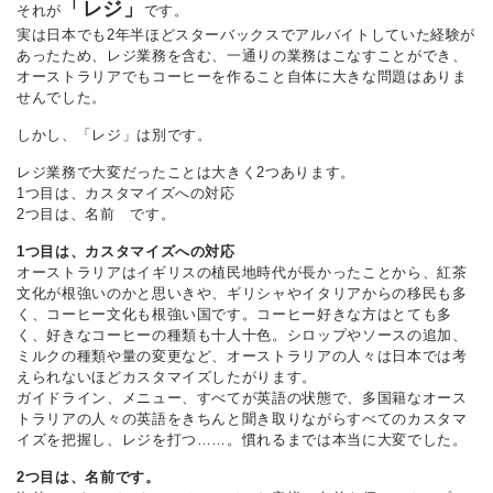
「レジ」
それが
です。
実は日本でも2年半ほどスターバックスでアルバイトしていた経験が
あったため、レジ業務を含む、一通りの業務はこなすことができ、
オーストラリアでもコーヒーを作ること自体に大きな問題はありま
せんでした。
しかし、「レジ」は別です。
レジ業務で大変だったことは大きく2つあります。
1つ目は、カスタマイズへの対応
2つ目は、名前 です。
1つ目は、カスタマイズへの対応
オーストラリアはイギリスの植民地時代が長かったことから、紅茶
文化が根強いのかと思いきや、ギリシャやイタリアからの移民も多
く、コーヒー文化も根強い国です。コーヒー好きな方はとても多
く、好きなコーヒーの種類も十人十色。シロップやソースの追加、
ミルクの種類や量の変更など、オーストラリアの人々は日本では考
えられないほどカスタマイズしたがります。
ガイドライン、メニュー、すべてが英語の状態で、多国籍なオース
トラリアの人々の英語をきちんと聞き取りながらすべてのカスタマ
イズを把握し、レジを打つ……。慣れるまでは本当に大変でした。
2つ目は、名前です。