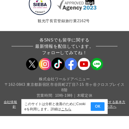
観光庁長官登録旅行業2162号
各SNSでも留学に関する
最新情報を配信しています。
フォローしてみてね！
株式会社ワールドアベニュー
〒162-0843 東京都新宿区市谷田町2丁目7-15 市ヶ谷クロスプレイス
8階
営業時間: 10時-19時｜木曜定休
会社情報
採用情報
条件書・約款
カスタマーハラスメントに関する基本方
このサイトは分析と改善のためにCooki
針
サイトマップ
プライバシーポリシー
法人・教育機関の方へ
OK
eを利用します。詳細は
こちら
Copyright(c) World Avenue Co.,Ltd. All Rights Reserved