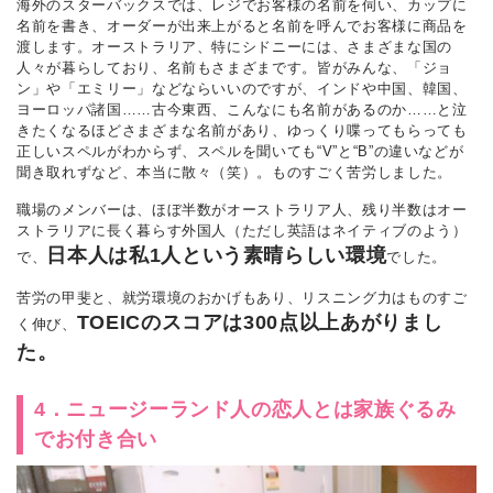
海外のスターバックスでは、レジでお客様の名前を伺い、カップに
名前を書き、オーダーが出来上がると名前を呼んでお客様に商品を
渡します。オーストラリア、特にシドニーには、さまざまな国の
人々が暮らしており、名前もさまざまです。皆がみんな、「ジョ
ン」や「エミリー」などならいいのですが、インドや中国、韓国、
ヨーロッパ諸国……古今東西、こんなにも名前があるのか……と泣
きたくなるほどさまざまな名前があり、ゆっくり喋ってもらっても
正しいスペルがわからず、スペルを聞いても“V”と“B”の違いなどが
聞き取れずなど、本当に散々（笑）。ものすごく苦労しました。
職場のメンバーは、ほぼ半数がオーストラリア人、残り半数はオー
ストラリアに長く暮らす外国人（ただし英語はネイティブのよう）
日本人は私1人という素晴らしい環境
で、
でした。
苦労の甲斐と、就労環境のおかげもあり、リスニング力はものすご
TOEICのスコアは300点以上あがりまし
く伸び、
た。
4．ニュージーランド人の恋人とは家族ぐるみ
でお付き合い