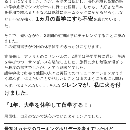
るようになりました。ただ、英語力は低いし、海外経験も高校の時
の修学旅行でシンガポールに行った程度。。しかも、大好きな日本
を長期で離れるともなれば絶対にホームシックにかかるだろう…な
1ヵ月の留学にすら不安
どと不安が強く、
を感じていまし
た。
そこで、短いながら、2週間の短期留学にチャレンジすることに決め
ました。
この短期留学が今回の休学留学のきっかけになります。
渡航先は、アメリカのロサンゼルス。2週間は語学学校に通い、英語
を学びつつロサンゼルスを堪能しました。旅行に少し勉強が混ざっ
た程度の留学でしたが、とても刺激的でした。
語学学校で出会う他国の人々と英語でのコミュニケーションがうま
く取れず、伝えたいことや話したいことは山のようにあるにも関わ
ジレンマが、私に火を付
らず、伝えられない…… そんな
けました。
「1年、大学を休学して留学する！」
帰国後、自分のなかで決心がついたタイミングでした。
最初はカナダのワーキングホリデーを考えていたけど…