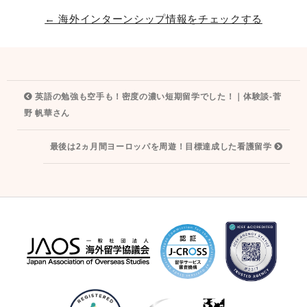
← 海外インターンシップ情報をチェックする
投
英語の勉強も空手も！密度の濃い短期留学でした！｜体験談‐菅
稿
野 帆華さん
ナ
最後は2ヵ月間ヨーロッパを周遊！目標達成した看護留学
ビ
ゲ
ー
シ
ョ
ン