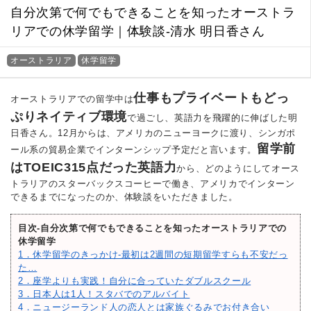
自分次第で何でもできることを知ったオーストラ
リアでの休学留学｜体験談‐清水 明日香さん
オーストラリア
休学留学
仕事もプライベートもどっ
オーストラリアでの留学中は
ぷりネイティブ環境
で過ごし、英語力を飛躍的に伸ばした明
日香さん。12月からは、アメリカのニューヨークに渡り、シンガポ
留学前
ール系の貿易企業でインターンシップ予定だと言います。
はTOEIC315点だった英語力
から、どのようにしてオース
トラリアのスターバックスコーヒーで働き、アメリカでインターン
できるまでになったのか、体験談をいただきました。
目次‐自分次第で何でもできることを知ったオーストラリアでの
休学留学
1．休学留学のきっかけ‐最初は2週間の短期留学すらも不安だっ
た…
2．座学よりも実践！自分に合っていたダブルスクール
3．日本人は1人！スタバでのアルバイト
4．ニュージーランド人の恋人とは家族ぐるみでお付き合い