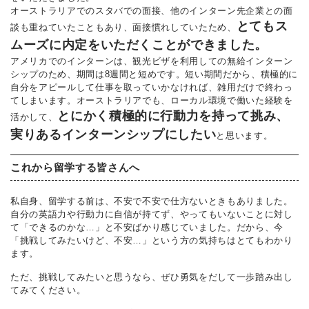
オーストラリアでのスタバでの面接、他のインターン先企業との面
とてもス
談も重ねていたこともあり、面接慣れしていたため、
ムーズに内定をいただくことができました。
アメリカでのインターンは、観光ビザを利用しての無給インターン
シップのため、期間は8週間と短めです。短い期間だから、積極的に
自分をアピールして仕事を取っていかなければ、雑用だけで終わっ
てしまいます。オーストラリアでも、ローカル環境で働いた経験を
とにかく積極的に行動力を持って挑み、
活かして、
実りあるインターンシップにしたい
と思います。
これから留学する皆さんへ
私自身、留学する前は、不安で不安で仕方ないときもありました。
自分の英語力や行動力に自信が持てず、やってもいないことに対し
て「できるのかな…」と不安ばかり感じていました。だから、今
「挑戦してみたいけど、不安…」という方の気持ちはとてもわかり
ます。
ただ、挑戦してみたいと思うなら、ぜひ勇気をだして一歩踏み出し
てみてください。