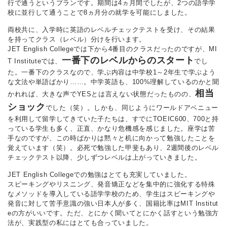
行で通うというプランです。期間は4ヵ月間でしたが、2つの語学学
校に並行して通うことで8ヵ月分の就学を可能にしました。
両校共に、入学時に英語のレベルチェックテストを受け、その結果
を持ってクラス（レベル）分けを行います。
JET English Collegeでは下から4番目のクラスだったのですが、MI
一番下のレベルからのスタート
T Instituteでは、
でし
た。一番下のクラスなので、学ぶ内容は中学校1～2年生で学ぶよう
な文法や単語ばかり……。中学英語も、100%理解しているのかと聞
相当
かれれば、大きな声でYESとは言えない状態だったものの、
ショック
でした（笑）。しかも、同じようにワールドアベニュー
を利用して留学してきていた子たちは、すでにTOEIC600、700と持
っている学生も多く、正直、かなり危機感を感じました。座学は苦
手なのですが、この時ばかりは黙々と机に向かって勉強したことを
覚えています（笑）。必死で勉強した甲斐もあり、2週間後のレベル
チェックテスト以降、少しずつレベルは上がっていきました。
JET English Collegeでの勉強はとても充実していました。
スピーキングやリスニング、発音矯正などを集中的に強化する特殊
なメソッドを導入している語学学校のため、学生はスピーキングや
発音に対して苦手意識の強い日本人が多く、国籍比率はMIT Institut
eの方がいいです。ただ、とにかく聞いてとにかく話すという勉強方
法が、実践型の私にはとても合っていました。