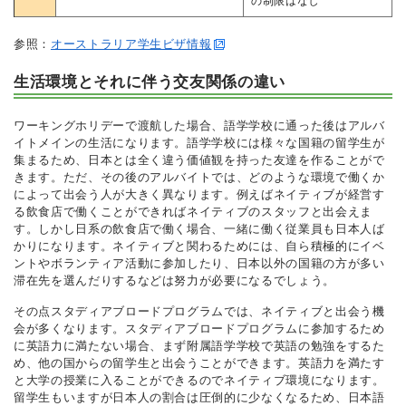
の制限はなし
参照：
オーストラリア学生ビザ情報
生活環境とそれに伴う交友関係の違い
ワーキングホリデーで渡航した場合、語学学校に通った後はアルバ
イトメインの生活になります。語学学校には様々な国籍の留学生が
集まるため、日本とは全く違う価値観を持った友達を作ることがで
きます。ただ、その後のアルバイトでは、どのような環境で働くか
によって出会う人が大きく異なります。例えばネイティブが経営す
る飲食店で働くことができればネイティブのスタッフと出会えま
す。しかし日系の飲食店で働く場合、一緒に働く従業員も日本人ば
かりになります。ネイティブと関わるためには、自ら積極的にイベ
ントやボランティア活動に参加したり、日本以外の国籍の方が多い
滞在先を選んだりするなどは努力が必要になるでしょう。
その点スタディアブロードプログラムでは、ネイティブと出会う機
会が多くなります。スタディアブロードプログラムに参加するため
に英語力に満たない場合、まず附属語学学校で英語の勉強をするた
め、他の国からの留学生と出会うことができます。英語力を満たす
と大学の授業に入ることができるのでネイティブ環境になります。
留学生もいますが日本人の割合は圧倒的に少なくなるため、日本語