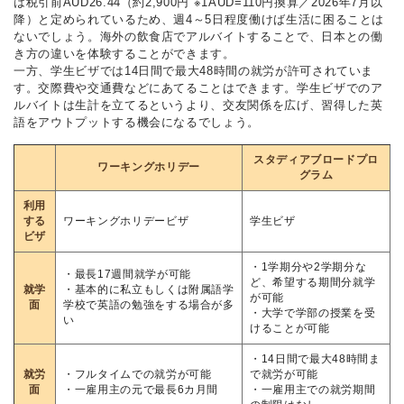
は税引前AUD26.44（約2,900円 ※1AUD=110円換算／2026年7月以
降）と定められているため、週4～5日程度働けば生活に困ることは
ないでしょう。海外の飲食店でアルバイトすることで、日本との働
き方の違いを体験することができます。
一方、学生ビザでは14日間で最大48時間の就労が許可されていま
す。交際費や交通費などにあてることはできます。学生ビザでのア
ルバイトは生計を立てるというより、交友関係を広げ、習得した英
語をアウトプットする機会になるでしょう。
スタディアブロードプロ
ワーキングホリデー
グラム
利用
する
ワーキングホリデービザ
学生ビザ
ビザ
・1学期分や2学期分な
・最長17週間就学が可能
ど、希望する期間分就学
就学
・基本的に私立もしくは附属語学
が可能
面
学校で英語の勉強をする場合が多
・大学で学部の授業を受
い
けることが可能
・14日間で最大48時間ま
就労
・フルタイムでの就労が可能
で就労が可能
面
・一雇用主の元で最長6カ月間
・一雇用主での就労期間