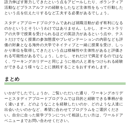
語力伸ばす努力してきたという点をアピールしたり、ボランティア
活動などプラスアルファの経験をしたなど主体性をもって行動した
という点を伝えたりするなど工夫する必要があるでしょう。
スタディアブロードプログラムであれば就職活動が必ず有利になる
のかというとそういうわけではありません。しかし、オーストラリ
アの大学で授業を受けられるほどの英語力があるという点や、テス
トだけでなく授業の参加態度やプレゼンテーションの内容なども評
価の対象となる海外の大学でネイティブと一緒に授業を受け、しっ
かり単位を取得してきたという点は積極性や主体性があると評価さ
れる可能性があるでしょう。しかし、それだけで満足するのではな
く、ワーキングホリデーと同じように他の人と差をつけられる経験
ができるよう様々なことに挑戦することをおすすめします。
まとめ
いかがでしたでしょうか。ご覧いただいた通り、ワーキングホリデ
ーとスタディアブロードプログラムでは目的と経験できる事柄が全
く違います。どのようなことを経験したいのか、どのような人達に
出会いたいのかなど、希望に合わせてプログラムをご選択くださ
い。自分に合った留学プランについて相談したい方は、ワールドア
ベニューまでお問い合わせください。