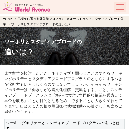
HOME
»
目標から選ぶ海外留学プログラム
»
オーストラリアスタディアブロード留
学
» ワーホリとスタディアブロードの違いは？
ワーホリとスタディアブロードの
違いは？
休学留学を検討したとき、ネイティブと関わることのできるワーキ
ングホリデーとスタディアブロードプログラムのどちらにするべき
か悩む方もいらっしゃるのではないでしょうか。そもそもワーキン
グホリデーは「働きながら異文化理解・交流をする」こと、スタデ
ィアブロードプログラムは「海外の大学で専門的な授業を受講して
単位を取る」ことが目的となるため、できることが大きく変わって
きます。出会える人の幅や帰国後の就職活動への活かし方も含めご
紹介いたします。
ワーキングホリデーとスタディアブロードプログラムの違いとは
▼