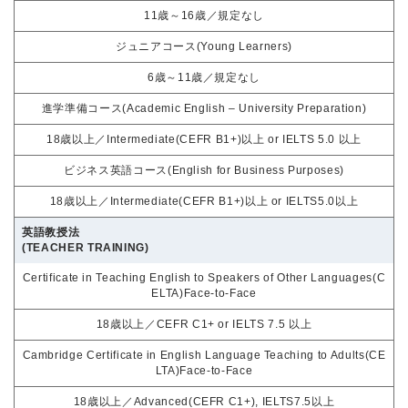
11歳～16歳／規定なし
ジュニアコース(Young Learners)
6歳～11歳／規定なし
進学準備コース(Academic English – University Preparation)
18歳以上／Intermediate(CEFR B1+)以上 or IELTS 5.0 以上
ビジネス英語コース(English for Business Purposes)
18歳以上／Intermediate(CEFR B1+)以上 or IELTS5.0以上
英語教授法
(TEACHER TRAINING)
Certificate in Teaching English to Speakers of Other Languages(C
ELTA)Face-to-Face
18歳以上／CEFR C1+ or IELTS 7.5 以上
Cambridge Certificate in English Language Teaching to Adults(CE
LTA)Face-to-Face
18歳以上／Advanced(CEFR C1+), IELTS7.5以上