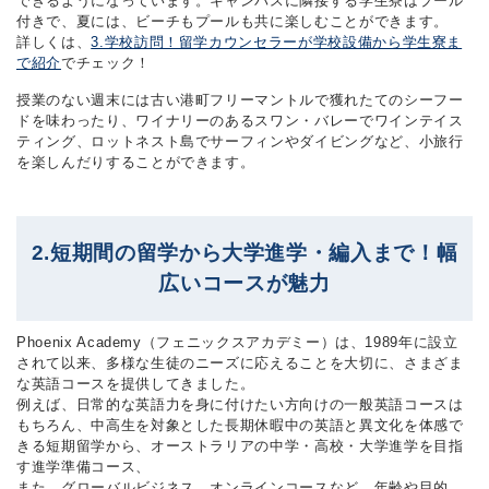
できるようになっています。キャンパスに隣接する学生寮はプール
付きで、夏には、ビーチもプールも共に楽しむことができます。
詳しくは、
3.学校訪問！留学カウンセラーが学校設備から学生寮ま
で紹介
でチェック！
授業のない週末には古い港町フリーマントルで獲れたてのシーフー
ドを味わったり、ワイナリーのあるスワン・バレーでワインテイス
ティング、ロットネスト島でサーフィンやダイビングなど、小旅行
を楽しんだりすることができます。
2.短期間の留学から大学進学・編入まで！幅
広いコースが魅力
Phoenix Academy（フェニックスアカデミー）は、1989年に設立
されて以来、多様な生徒のニーズに応えることを大切に、さまざま
な英語コースを提供してきました。
例えば、日常的な英語力を身に付けたい方向けの一般英語コースは
もちろん、中高生を対象とした長期休暇中の英語と異文化を体感で
きる短期留学から、オーストラリアの中学・高校・大学進学を目指
す進学準備コース、
また、グローバルビジネス、オンラインコースなど、年齢や目的、