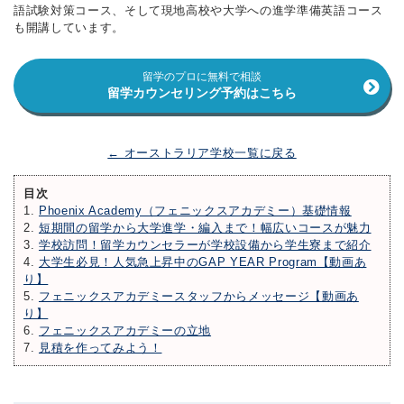
語試験対策コース、そして現地高校や大学への進学準備英語コース
も開講しています。
留学のプロに無料で相談
留学カウンセリング予約はこちら
← オーストラリア学校一覧に戻る
目次
1.
Phoenix Academy（フェニックスアカデミー）基礎情報
2.
短期間の留学から大学進学・編入まで！幅広いコースが魅力
3.
学校訪問！留学カウンセラーが学校設備から学生寮まで紹介
4.
大学生必見！人気急上昇中のGAP YEAR Program【動画あ
り】
5.
フェニックスアカデミースタッフからメッセージ【動画あ
り】
6.
フェニックスアカデミーの立地
7.
見積を作ってみよう！