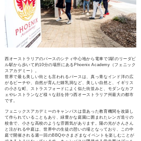
西オーストラリアのパースのシティ中心地から電車で1駅のリーダビ
ル駅から歩いて約10分の場所にあるPhoenix Academy（フェニック
スアカデミー）。
世界で最も美しい街とも言われるパースは、真っ青なインド洋の広
がるビーチや、自然が育んだ鍾乳洞など、美しい自然と、イギリス
の小さな町、ストラスフォードによく似た街並みと、モダンなカフ
ェやレストランなど様々な顔を持つ西オーストラリア州最大の都市
です。
フェニックスアカデミーのキャンパスは昔あった教育機関を改築し
て作られていることもあり、緑豊かな庭園に囲まれたレンガ造りの
校舎で、小さな高校のような雰囲気があります。陽の光がさんさん
と注がれる中庭は、世界中の生徒の憩いの場となっており、この中
庭で開催される週一回のBBQやさまざまなイベントを楽しむことが