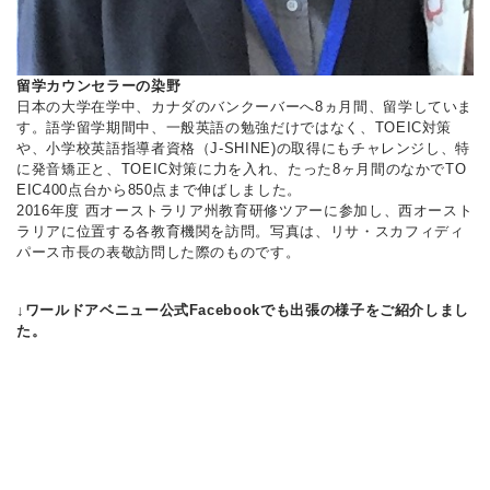
留学カウンセラーの染野
日本の大学在学中、カナダのバンクーバーへ8ヵ月間、留学していま
す。語学留学期間中、一般英語の勉強だけではなく、TOEIC対策
や、小学校英語指導者資格（J-SHINE)の取得にもチャレンジし、特
に発音矯正と、TOEIC対策に力を入れ、たった8ヶ月間のなかでTO
EIC400点台から850点まで伸ばしました。
2016年度 西オーストラリア州教育研修ツアーに参加し、西オースト
ラリアに位置する各教育機関を訪問。写真は、リサ・スカフィディ
パース市長の表敬訪問した際のものです。
↓ワールドアベニュー公式Facebookでも出張の様子をご紹介しまし
た。