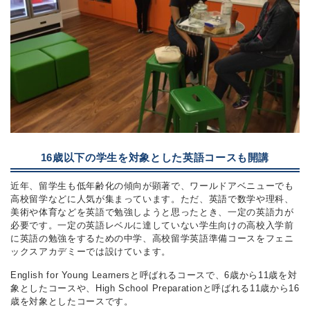
16歳以下の学生を対象とした英語コースも開講
近年、留学生も低年齢化の傾向が顕著で、ワールドアベニューでも
高校留学などに人気が集まっています。ただ、英語で数学や理科、
美術や体育などを英語で勉強しようと思ったとき、一定の英語力が
必要です。一定の英語レベルに達していない学生向けの高校入学前
に英語の勉強をするための中学、高校留学英語準備コースをフェニ
ックスアカデミーでは設けています。
English for Young Learnersと呼ばれるコースで、6歳から11歳を対
象としたコースや、High School Preparationと呼ばれる11歳から16
歳を対象としたコースです。