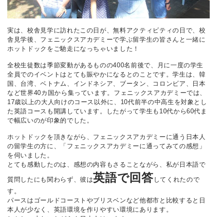
実は、校舎見学に訪れたこの日が、無料アクティビティの日で、校
舎見学後、フェニックスアカデミーで学ぶ留学生の皆さんと一緒に
ホットドックをご馳走になっちゃいました！
全校生徒数は季節変動があるものの400名前後で、月に一度の学生
全員でのイベントはとても賑やかになるとのことです。学生は、韓
国、台湾、ベトナム、インドネシア、ブータン、コロンビア、日本
など世界40カ国から集っています。フェニックスアカデミーでは、
17歳以上の大人向けのコース以外に、10代前半の中高生を対象とし
た英語コースも開講しています。したがって学生も10代から60代ま
で幅広いのが印象的でした。
ホットドックを頂きながら、フェニックスアカデミーに通う日本人
の留学生の方に、「フェニックスアカデミーに通ってみての感想」
を伺いました。
とても感動したのは、感想の内容もさることながら、私が日本語で
英語で回答
質問したにも関わらず、彼は
してくれたので
す。
パースはゴールドコーストやブリスベンなど他都市と比較すると日
本人が少なく、英語環境を作りやすい環境にあります。