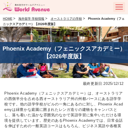
>
>
>
HOME
海外留学 学校情報
オーストラリアの学校
Phoenix Academy（フェ
ニックスアカデミー）【2026年度版】
Phoenix Academy（フェニックスアカデミー）
【2026年度版】
最終更新日:2025/12/12
Phoenix Academy（フェニックスアカデミー）は、オーストラリア
の西側半分を占める西オーストラリア州の州都パースにある語学学
校です。他の語学学校がビルの一角にあるのに対し、Phoenix Acad
emyは緑豊かな庭園に囲まれたレンガ造りの建物をキャンパスと
し、落ち着いた温かな雰囲気のなかで英語学習に集中いただける環
境を提供しています。歴史のあるPhoenix Academyでは、日常会話
を伸ばすための一般英語コースはもちろん、ビジネス英語や各種英