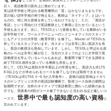
しており、定期的に教員同士でトレーニングを行い、
日々、英語教育の質向上に努めています。
実は語学学校と呼ばれる教育機関の「質」はかなりまちまちです。
質の低い語学学校の例で例えると、教師は「ネイティブ」とはいう
ものの、特に何か資格を有しているわけでもなく、ただ、「英語が
母語」という理由だけで英語教師として教壇に立たせているという
学校もあります。次に、TESOLという資格を有している教師がいる
語学学校です。ワールドアベニューのシドニーオフィスのスタッフ
にもアメリカの大学院（教育学部）を修了し、Master of TESOLを
有しているスタッフがいます。当スタッフは非常に高い英語力を有
し、英語の教授法も熟知しています。しかし、TESOLと呼ばれる資
格のレベルは非常に幅が広く、当社のスタッフのように大学院で英
語教授法を学んでいるレベルもあれば、数週間で修了できる課程を
経てTESOL保持を謳っている教師も存在します。
対して、CELTAは原則大学卒業以上の学歴を有し、英語力もIELTS
8.0以上などが求められるコースを修了しなければ取得できません
（TESOLはIELTS6.０~6.5が入学条件）。資格の認定団体はイギリ
スのケンブリッジ大学の英語試験機構で、取得コース自体の期間は
短期間ですが、生粋のネイティブで英語教育に携わった経験のある
方でも、受講者の4割がコース修了できないと言われるほど厳しいコ
世界中で最も認知度の高い資格
ースで、
と
言われています。