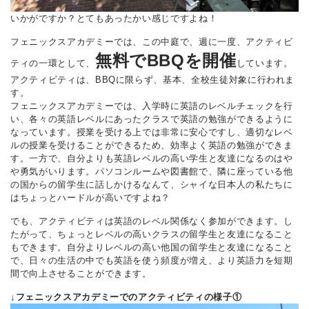
いかがですか？とてもあったかい感じですよね！
フェニックスアカデミーでは、この中庭で、週に一度、アクティビ
無料でBBQを開催
ティの一環として、
しています。
アクティビティは、BBQに限らず、基本、全校生徒対象に行われま
す。
フェニックスアカデミーでは、入学時に英語のレベルチェックを行
い、各々の英語レベルにあったクラスで英語の勉強ができるように
なっています。授業を受ける上では非常に安心ですし、適切なレベ
ルの授業を受けることができるため、効率よく英語の勉強ができま
す。一方で、自分よりも英語レベルの高い学生と友達になるのはや
や勇気がいります。パソコンルームや図書館で、隣に座っている他
の国からの留学生に話しかけるなんて、シャイな日本人の私たちに
はちょっとハードルが高いですよね？
でも、アクティビティは英語のレベル関係なく参加ができます。し
たがって、ちょっとレベルの高いクラスの留学生と友達になること
もできます。自分よりレベルの高い他国の留学生と友達になること
で、日々の生活の中でも英語を使う頻度が増え、より英語力を短期
間で向上させることができます。
↓フェニックスアカデミーでのアクティビティの様子①