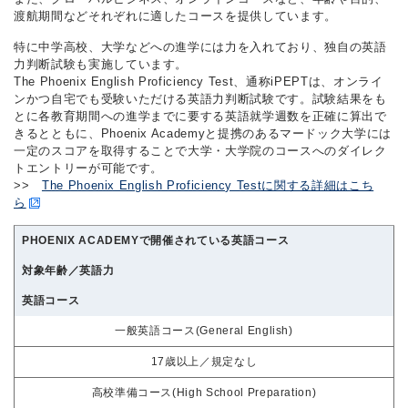
渡航期間などそれぞれに適したコースを提供しています。
特に中学高校、大学などへの進学には力を入れており、独自の英語
力判断試験も実施しています。
The Phoenix English Proficiency Test、通称iPEPTは、オンライ
ンかつ自宅でも受験いただける英語力判断試験です。試験結果をも
とに各教育期間への進学までに要する英語就学週数を正確に算出で
きるとともに、Phoenix Academyと提携のあるマードック大学には
一定のスコアを取得することで大学・大学院のコースへのダイレク
トエントリーが可能です。
>>
The Phoenix English Proficiency Testに関する詳細はこち
ら
PHOENIX ACADEMYで開催されている英語コース
対象年齢／英語力
英語コース
一般英語コース(General English)
17歳以上／規定なし
高校準備コース(High School Preparation)