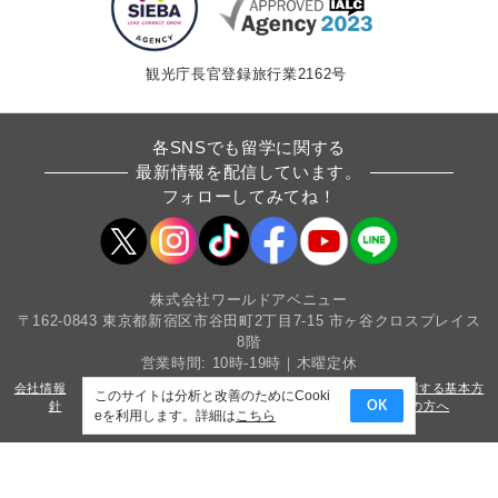
観光庁長官登録旅行業2162号
各SNSでも留学に関する
最新情報を配信しています。
フォローしてみてね！
株式会社ワールドアベニュー
〒162-0843 東京都新宿区市谷田町2丁目7-15 市ヶ谷クロスプレイス
8階
営業時間: 10時-19時｜木曜定休
会社情報
採用情報
条件書・約款
カスタマーハラスメントに関する基本方
このサイトは分析と改善のためにCooki
針
サイトマップ
プライバシーポリシー
法人・教育機関の方へ
OK
eを利用します。詳細は
こちら
Copyright(c) World Avenue Co.,Ltd. All Rights Reserved