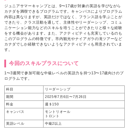
ジュニアサマーキャンプとは、9〜17歳が対象の英語を学びながら
カナダを満喫できるプログラムです。キャンパスによりプログラム
内容は異なりますが、英語だけではなく、フランス語を学ぶことが
できたり、クラス活動を通して、主体性やリーダーシップ、コミュ
ニケーション能力などのスキルを培うことができたりと様々な経験
をする機会があります。また、アクティビティも充実しているのも
このプログラムの特徴です。市内観光やナイアガラの滝ツアーなど
カナダでしか経験できないようなアクティビティも用意されていま
す。
今回のスキルプラスについて
1〜3週間で参加可能な中級レベルの英語力を持つ13〜17歳向けのプ
ログラムです。
科目
リーダーシップ
期間
2025年7月6日〜7月26日
料金
週＄150
キャンパス
モントリオール
トロント
英語レベル
中級2以上