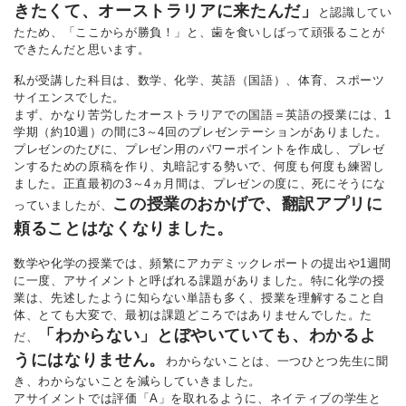
きたくて、オーストラリアに来たんだ」
と認識してい
たため、「ここからが勝負！」と、歯を食いしばって頑張ることが
できたんだと思います。
私が受講した科目は、数学、化学、英語（国語）、体育、スポーツ
サイエンスでした。
まず、かなり苦労したオーストラリアでの国語＝英語の授業には、1
学期（約10週）の間に3～4回のプレゼンテーションがありました。
プレゼンのたびに、プレゼン用のパワーポイントを作成し、プレゼ
ンするための原稿を作り、丸暗記する勢いで、何度も何度も練習し
ました。正直最初の3～4ヵ月間は、プレゼンの度に、死にそうにな
この授業のおかげで、翻訳アプリに
っていましたが、
頼ることはなくなりました。
数学や化学の授業では、頻繁にアカデミックレポートの提出や1週間
に一度、アサイメントと呼ばれる課題がありました。特に化学の授
業は、先述したように知らない単語も多く、授業を理解すること自
体、とても大変で、最初は課題どころではありませんでした。た
「わからない」とぼやいていても、わかるよ
だ、
うにはなりません。
わからないことは、一つひとつ先生に聞
き、わからないことを減らしていきました。
アサイメントでは評価「A」を取れるように、ネイティブの学生と