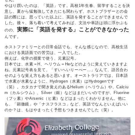
やはり躓いたのは、「英語」です。高校1年生春、留学することを決
意し、夏から猛勉強してきたにも関わらず、ホストブラザーとの会
話の際には、思っていた以上に、英語を発することができませんで
した。後々、落ち着いて考えてみれば、文法や単語は頭に浮かぶも
実際に「英語を発する」ことができなかった
のの、
んです。
ホストファミリーとの日常会話でも、そんな感じなので、高校生活
における英語面での苦労は、一入でした。
例えば、化学の授業で使う、元素記号。
日本では、水素＝H、ヘリウム＝Heなどのように覚えていきますよ
ね。元素記号表を見て、「すいへいりーべー…」なんて、語呂合わ
せのような覚え方もあると思います。オーストラリアでは、日本語
で水素が水素なように、Hydrogen（水素）はHydrogenです
（笑）。カタカナで聞き覚えのあるHelium（ヘリウム）や、Calciu
m（カルシウム）、Silver（銀）などはまだいいのですが、Fluorine
（フッ素）やArsenic（ヒ素）などはまったくわかりません。他に
も、「顕微鏡」や「ナスフラスコ」など、英語でなんといえばいい
のか？は、もはやまったく予想もつきませんでした（笑）。