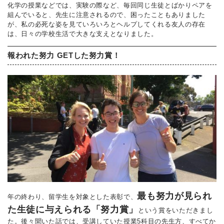
化学の授業などでは、実験の際など、毎回同じ生徒とばかりペアを
組んでいると、先生に注意されるので、困ったこともありました
が、私の必死な姿を見ていろいろとヘルプしてくれる友人の存在
は、日々の学校生活で大きな支えとなりました。
報われた努力 GETした努力賞！
最も努力が見られ
年の終わり、留学生を対象とした表彰で、
た生徒に与えられる「努力賞」
という賞をいただきまし
た。後々聞いた話では、受講していた授業5科目の先生方、すべてか