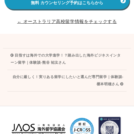
無料 カウンセリング予約はこちらから
← オーストラリア高校留学情報をチェックする
投
目指すは海外での大学進学！？踏み出した海外ビジネスインタ
稿
ーン留学｜体験談‐熊谷 祐汰さん
ナ
自分に厳しく！実りある留学にしたいと選んだ専門留学｜体験談‐
ビ
榎本明穂さん
ゲ
ー
シ
ョ
ン