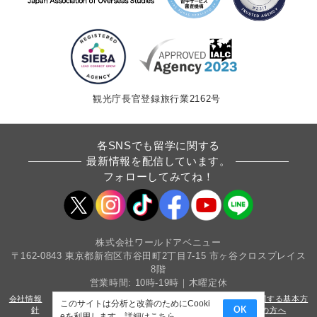
観光庁長官登録旅行業2162号
各SNSでも留学に関する
最新情報を配信しています。
フォローしてみてね！
株式会社ワールドアベニュー
〒162-0843 東京都新宿区市谷田町2丁目7-15 市ヶ谷クロスプレイス
8階
営業時間: 10時-19時｜木曜定休
会社情報
採用情報
条件書・約款
カスタマーハラスメントに関する基本方
このサイトは分析と改善のためにCooki
針
サイトマップ
プライバシーポリシー
法人・教育機関の方へ
OK
eを利用します。詳細は
こちら