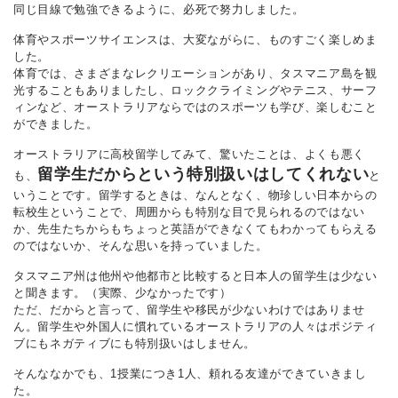
同じ目線で勉強できるように、必死で努力しました。
体育やスポーツサイエンスは、大変ながらに、ものすごく楽しめま
した。
体育では、さまざまなレクリエーションがあり、タスマニア島を観
光することもありましたし、ロッククライミングやテニス、サーフ
ィンなど、オーストラリアならではのスポーツも学び、楽しむこと
ができました。
オーストラリアに高校留学してみて、驚いたことは、よくも悪く
留学生だからという特別扱いはしてくれない
も、
と
いうことです。留学するときは、なんとなく、物珍しい日本からの
転校生ということで、周囲からも特別な目で見られるのではない
か、先生たちからもちょっと英語ができなくてもわかってもらえる
のではないか、そんな思いを持っていました。
タスマニア州は他州や他都市と比較すると日本人の留学生は少ない
と聞きます。（実際、少なかったです）
ただ、だからと言って、留学生や移民が少ないわけではありませ
ん。留学生や外国人に慣れているオーストラリアの人々はポジティ
ブにもネガティブにも特別扱いはしません。
そんななかでも、1授業につき1人、頼れる友達ができていきまし
た。