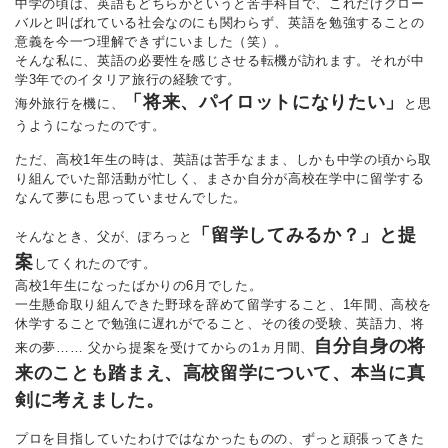
中学の頃は、英語もどちらかというと苦手科目で、これだけグロー
バルと叫ばれている社会なのにも関わらず、英語を勉強することの
意義を今一つ理解できずにいました（笑）。
そんな私に、英語の必要性を感じさせる転機が訪れます。それが中
学3年でのイタリア旅行の経験です。
「将来、パイロットになりたい」
海外旅行を機に、
と思
うようになったのです。
ただ、高校1年生の時は、英語は苦手なまま、しかも中学の頃から取
り組んでいた部活動が忙しく、まさか自分が高校在学中に留学する
なんて夢にも思っていませんでした。
「留学してみるか？」と提
そんなとき、父が、ぽろっと
案
してくれたのです。
高校1年生になったばかりの6月でした。
一生懸命取り組んできた野球を辞めて留学すること、1年間、高校を
休学することで勉強に遅れがでること、その後の受験、英語力、将
自分自身の将
来の夢…… 父から提案を受けてからの1ヵ月間、
来のことも踏まえ、高校留学について、本当に真
剣に考えました。
プロを目指していたわけではなかったものの、ずっと頑張ってきた