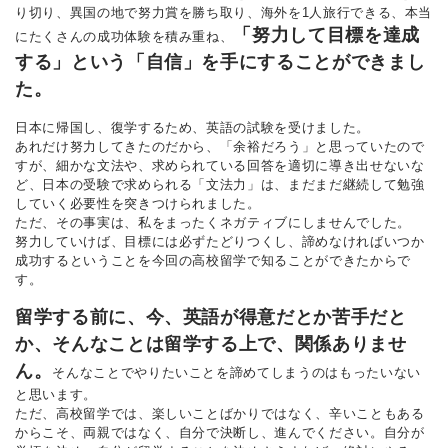
り切り、異国の地で努力賞を勝ち取り、海外を1人旅行できる、本当
「努力して目標を達成
にたくさんの成功体験を積み重ね、
する」という「自信」を手にすることができまし
た。
日本に帰国し、復学するため、英語の試験を受けました。
あれだけ努力してきたのだから、「余裕だろう」と思っていたので
すが、細かな文法や、求められている回答を適切に導き出せないな
ど、日本の受験で求められる「文法力」は、まだまだ継続して勉強
していく必要性を突きつけられました。
ただ、その事実は、私をまったくネガティブにしませんでした。
努力していけば、目標には必ずたどりつくし、諦めなければいつか
成功するということを今回の高校留学で知ることができたからで
す。
留学する前に、今、英語が得意だとか苦手だと
か、そんなことは留学する上で、関係ありませ
ん。
そんなことでやりたいことを諦めてしまうのはもったいない
と思います。
ただ、高校留学では、楽しいことばかりではなく、辛いこともある
からこそ、両親ではなく、自分で決断し、進んでください。自分が