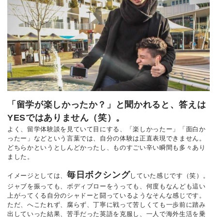
「留学が楽しかったか？」と聞かれると、答えは
YESではありません（笑）。
よく、留学体験談を見ていて目にする、「楽しかったー」「面白か
ったー」などという言葉では、自分の体験は正直表現できません。
どちらかというとしんどかったし、ものすごい辛い瞬間も多々あり
ました。
毎日ボクシング
イメージとしては、
していた感じです（笑）。
ジャブを振っても、ボディブローをうっても、何度もなんども這い
上がってくる自分のシャドーと闘っているようなそんな感じです。
ただ、へこたれず、腐らず、丁寧に戦って苦しくても一歩前に踏み
出していった結果、苦手だった英語を克服し、一人で海外生活を乗