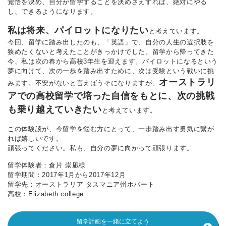
覚悟を決め、自分が留学することを決めさえすれば、絶対にやる
し、できるようになります。
私は将来、パイロットになりたい
と考えています。
今回、留学に踏み出したのも、「英語」で、自分の人生の選択肢を
狭めたくないと考えたことがきっかけでした。留学から帰ってきた
今、私は次の春から高校3年生を迎えます。パイロットになるという
夢に向けて、次の一歩を踏み出すために、次は受験という戦いに挑
オーストラリ
みます。不安がないと言えばうそになりますが、
アでの高校留学で培った自信をもとに、次の挑戦
も乗り越えていきたい
と考えています。
この体験談が、今留学を悩む方にとって、一歩踏み出す勇気に繋が
れば嬉しいです。
頑張ってください。私も、自分の夢に向かって頑張ります。
留学体験者：倉片 崇凪様
留学期間：2017年1月から2017年12月
留学先：オーストラリア タスマニア州ホバート
高校：Elizabeth college
留学計画を一緒に立てよう