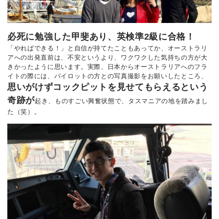
必死に勉強した甲斐あり、英検準2級に合格！
「やればできる！」と自信が持てたこともあってか、オーストラリ
アへの出発直前は、不安というより、ワクワクした気持ちの方が大
きかったように思います。実際、日本からオーストラリアへのフラ
イトの際には、パイロットの方との写真撮影をお願いしたところ、
思いがけずコックピットを見せてもらえるという
奇跡が
起き、ものすごい興奮状態で、タスマニアの地を踏みまし
た（笑）。