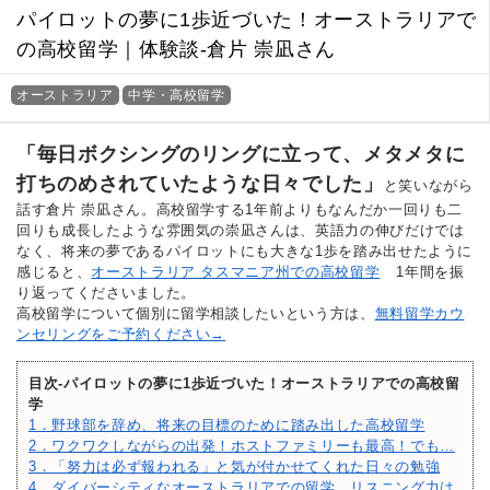
パイロットの夢に1歩近づいた！オーストラリアで
の高校留学｜体験談-倉片 崇凪さん
オーストラリア
中学・高校留学
「毎日ボクシングのリングに立って、メタメタに
打ちのめされていたような日々でした」
と笑いながら
話す倉片 崇凪さん。高校留学する1年前よりもなんだか一回りも二
回りも成長したような雰囲気の崇凪さんは、英語力の伸びだけでは
なく、将来の夢であるパイロットにも大きな1歩を踏み出せたように
感じると、
オーストラリア タスマニア州での高校留学
1年間を振
り返ってくださいました。
高校留学について個別に留学相談したいという方は、
無料留学カウ
ンセリングをご予約ください→
目次-パイロットの夢に1歩近づいた！オーストラリアでの高校留
学
1．野球部を辞め、将来の目標のために踏み出した高校留学
2．ワクワクしながらの出発！ホストファミリーも最高！でも…
3．「努力は必ず報われる」と気が付かせてくれた日々の勉強
4．ダイバーシティなオーストラリアでの留学。リスニング力は