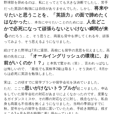
野球部を辞めるのは、私にとってとても大きな決断でしたし、苦手
将来や
だった英語の勉強には自信がありませんでした。しかし、
りたいと思うことを、「英語力」の面で諦めたく
はなかった
人生どこ
し、本当にやりたいことのためには、
かで必死になって頑張らないといけない瞬間が来
る
のだろう…と、そう思うと、両親も背中を押してくれる今、頑張
ってみよう、そう思えるようになりました。
続けてきた野球は7月に退部。高校にも留学の意思を伝えました。高
「オールイングリッシュの環境に、お
校の先生には、
前がいくのか！？」
と本気で驚かれ（笑）、言われっぱなし
は悔しいので、「最低でも英検準2級は取る！」そう決めて、8月か
らは必死に英語を勉強しました。
実は、この頃すでに留学プランや留学会社を決めていました。
思いがけないトラブルが
ただ、ここで
起こりました。申込
をしていた留学会社の対応があまりによくなかったのです。度重な
るガイダンスミスや、その際の対応などに対し、残念ながら、私自
身も両親も不信感を抱くようになりました。当時の季節はすでに
秋。翌年からの留学を念頭に置いていたため、手続き期間は、残す
ところ3ヵ月を切る時期に差し掛かっていました。