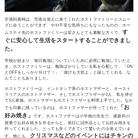
空港到着時は、空港出迎えに来てくれたホストファミリーとスムー
ズに会うことができず、やや不安な気持ちにもなったものの、ホー
す
ムステイ先のホストファミリーは皆さんとても素敵な方々で、
ぐに安心して生活をスタートすることができまし
た。
学校が始まり、毎日勉強についていくために必死に勉強していたと
き、ホストファミリーは、勉強ばかりしている私を心配して、「ON
とOFFをしっかり分けて！」「遊びも大切よ」と諭してくれる…な
んてこともありました。
ホストファミリーは、インドネシア系のホストマザーと、オースト
ラリア人のホストファザー、そしてホストブラザーが2人、私を併せ
て5人家族。ホストマザーもホストファザーも料理上手でした。なか
「お
でも印象に残っているのは、ホストファザーが作ってくれた
好み焼き」
です。ホストファザーは小学校の先生で、家庭科の
授業でお好み焼きを作るからと、前日に試作品としてお好み焼きを
作ってくれました。とっても良くできていて驚いたのを覚えていま
クリスマスなどのイベントにはチキンの
す。他にも、