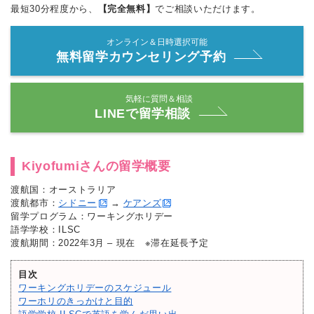
最短30分程度から、
【完全無料】
でご相談いただけます。
オンライン＆日時選択可能
無料留学カウンセリング予約
気軽に質問＆相談
LINEで留学相談
Kiyofumiさんの留学概要
渡航国：オーストラリア
渡航都市：
シドニー
→
ケアンズ
留学プログラム：ワーキングホリデー
語学学校：ILSC
渡航期間：2022年3月 – 現在 ※滞在延長予定
目次
ワーキングホリデーのスケジュール
ワーホリのきっかけと目的