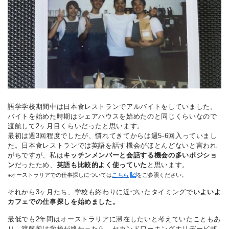
語学学校期間中は日本食レストランでアルバイトをしていました。
バイトを始めた時期はシェアハウスを始めたのと同じくらいなので
渡航して2ヶ月目くらいだったと思います。
最初は週3回程度でしたが、慣れてきてからは週5-6回入っていまし
た。日本食レストランでは英語を話す機会がほとんどないと言われ
がちですが、私は
キッチンメンバーと会話する機会の多いポジショ
ン
だったため、
英語も比較的よく使っていた
と思います。
※オーストラリアでの仕事探しについては
こちら
をご参照ください。
それから3ヶ月たち、学校も終わりに近づいたタイミングで
いよいよ
カフェでの仕事探しを始めました。
最低でも2年間はオーストラリアに滞在したいと考えていたこともあ
り、渡航前は学校が終わったら、セカンドワーキングホリデービザ