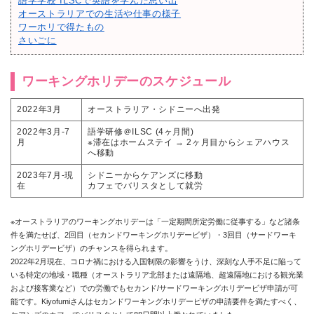
語学学校 ILSCで英語を学んだ思い出
オーストラリアでの生活や仕事の様子
ワーホリで得たもの
さいごに
ワーキングホリデーのスケジュール
2022年3月
オーストラリア・シドニーへ出発
2022年3月-7
語学研修＠ILSC (4ヶ月間)
月
※滞在はホームステイ → 2ヶ月目からシェアハウス
へ移動
2023年7月-現
シドニーからケアンズに移動
在
カフェでバリスタとして就労
※オーストラリアのワーキングホリデーは「一定期間所定労働に従事する」など諸条
件を満たせば、2回目（セカンドワーキングホリデービザ）・3回目（サードワーキ
ングホリデービザ）のチャンスを得られます。
2022年2月現在、コロナ禍における入国制限の影響をうけ、深刻な人手不足に陥って
いる特定の地域・職種（オーストラリア北部または遠隔地、超遠隔地における観光業
および接客業など）での労働でもセカンド/サードワーキングホリデービザ申請が可
能です。Kiyofumiさんはセカンドワーキングホリデービザの申請要件を満たすべく、