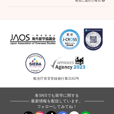
発見に溢れた毎日
ゲ
ー
シ
ョ
ン
観光庁長官登録旅行業2162号
各SNSでも留学に関する
最新情報を配信しています。
フォローしてみてね！