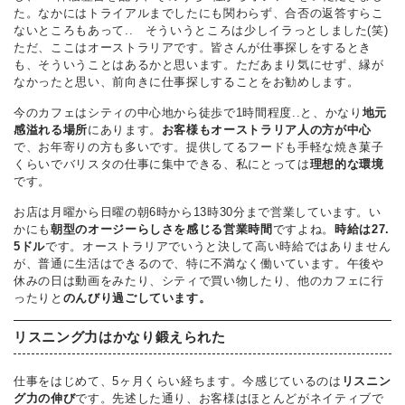
た。なかにはトライアルまでしたにも関わらず、合否の返答すらこ
ないところもあって.. そういうところは少しイラっとしました(笑)
ただ、ここはオーストラリアです。皆さんが仕事探しをするとき
も、そういうことはあるかと思います。ただあまり気にせず、縁が
なかったと思い、前向きに仕事探しすることをお勧めします。
今のカフェはシティの中心地から徒歩で1時間程度..と、かなり
地元
感溢れる場所
にあります。
お客様もオーストラリア人の方が中心
で、お年寄りの方も多いです。提供してるフードも手軽な焼き菓子
くらいでバリスタの仕事に集中できる、私にとっては
理想的な環境
です。
お店は月曜から日曜の朝6時から13時30分まで営業しています。い
かにも
朝型のオージーらしさを感じる営業時間
ですよね。
時給は27.
5ドル
です。オーストラリアでいうと決して高い時給ではありません
が、普通に生活はできるので、特に不満なく働いています。午後や
休みの日は動画をみたり、シティで買い物したり、他のカフェに行
ったりと
のんびり過ごしています。
リスニング力はかなり鍛えられた
仕事をはじめて、5ヶ月くらい経ちます。今感じているのは
リスニン
グ力の伸び
です。先述した通り、お客様はほとんどがネイティブで