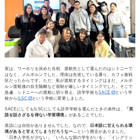
実は、ワーホリを決めた当初、渡航先として選んだのはシドニーで
はなく、メルボルンでした。理由は先述している通り、カフェ激戦
区だったからです。ただ、私が渡航するタイミングはまだ、メルボ
ルン渡航後の自主隔離など規制が厳しいタイミングでした。そこで
急遽、シドニーへの渡航に切り替え、語学学校も
SACE
という学
校から
ILSC
という学校に変更しました。
SACEにしてもILSCにしても語学学校を選んだときの条件は、
「英
語を話さざるを得ない学習環境」
があることでした。
英語には自信がありませんでした。なので、
日本語に甘えられる環
境があると甘えてしまうだろうなー…
という懸念がありました。
「日本人学生が少ない」「いろんな国の学生がいる」「イングリッ