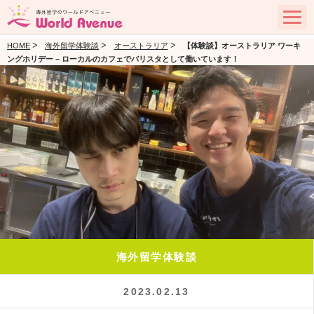
>
>
>
HOME
海外留学体験談
オーストラリア
【体験談】オーストラリア ワーキ
ングホリデー – ローカルのカフェでバリスタとして働いています！
海外留学体験談
2023.02.13