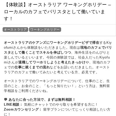
【体験談】オーストラリア ワーキングホリデー –
ローカルのカフェでバリスタとして働いていま
す！
オーストラリア
ワーキングホリデー
オーストラリアのケアンズにワーキングホリデービザで滞在
するKiy
ofumiさんから体験談をいただきました。現在は
現地のカフェでバリ
スタとして働くことでスキルを伸ばしつつ
、海外生活をのんびりと
楽しんでいるといいます。今回の体験談では、社会人だったKiyofu
miさんが
退職してワーホリしようと考えたきっかけ
や、現地のカフ
ェでの
仕事に就くまでの流れ
などをお話いただきました。オースト
ラリアのカフェで働いてみたいと考えている方、必見です。
オーストラリアでのワーキングホリデーについて、仕事のこと、生
活のこと、お金のこと、「もっと知りたい！」という方は、無料留
学相談をご利用くださいね。
💬 あなたに合った方法で、まずは無料相談！
LINE相談：
気軽にチャットでのやり取りを希望する方に！
Zoomカウンセリング：
留学プランについてじっくり相談したい方
に！