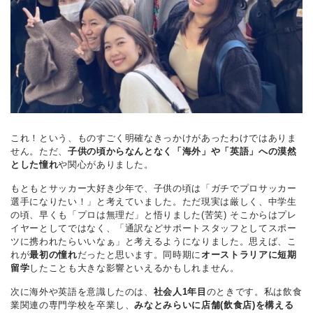
これ！という、ものすごく明確なきっかけがあったわけではありま
せん。ただ、
子供の頃からなんとなく「海外」や「英語」への漠然
とした憧れ
や関心がありました。
もともとサッカー大好き少年で、子供の頃は「ガチでプロサッカー
選手になりたい！」と考えていました。ただ現実は厳しく、中学生
の頃、早くも「プロは無理だ」と悟りました(苦笑) そこからはプレ
イヤーとしてではなく、「通訳などサポートスタッフとしてスポー
ツに携われたらいいなぁ」と考えるようになりました。思えば、こ
れが
最初の憧れ
だったと思います。同時期に
オーストラリアに短期
留学
したことも大きな影響といえるかもしれません。
次に海外や英語を意識したのは、
社会人1年目
のときです。私は飲食
業関連の専門学校を卒業し、
みなとみらいに店舗(飲食店)を構える