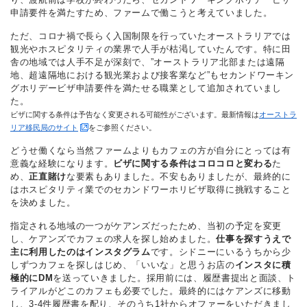
申請要件を満たすため、ファームで働こうと考えていました。
ただ、コロナ禍で長らく入国制限を行っていたオーストラリアでは
観光やホスピタリティの業界で人手が枯渇していたんです。特に田
舎の地域では人手不足が深刻で、”オーストラリア北部または遠隔
地、超遠隔地における観光業および接客業など”もセカンドワーキン
グホリデービザ申請要件を満たせる職業として追加されていまし
た。
ビザに関する条件は予告なく変更される可能性がございます。最新情報は
オーストラ
リア移民局のサイト
をご参照ください。
どうせ働くなら当然ファームよりもカフェの方が自分にとっては有
意義な経験になります。
ビザに関する条件はコロコロと変わる
た
め、
正直賭け
な要素もありました。不安もありましたが、最終的に
はホスピタリティ業でのセカンドワーホリビザ取得に挑戦すること
を決めました。
指定される地域の一つがケアンズだったため、当初の予定を変更
し、ケアンズでカフェの求人を探し始めました。
仕事を探すうえで
主に利用したのはインスタグラム
です。シドニーにいるうちから少
しずつカフェを探しはじめ、「いいな」と思うお店の
インスタに積
極的にDM
を送っていきました。採用前には、履歴書提出と面談、ト
ライアルがどこのカフェも必要でした。最終的にはケアンズに移動
し、3-4件履歴書を配り、そのうち1社からオファーをいただきまし