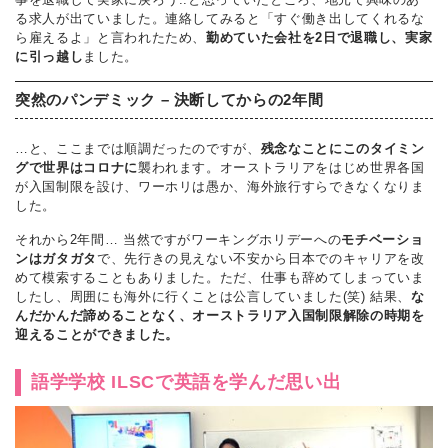
る求人が出ていました。連絡してみると「すぐ働き出してくれるな
ら雇えるよ」と言われたため、
勤めていた会社を2日で退職し、実家
に引っ越し
ました。
突然のパンデミック – 決断してからの2年間
…と、ここまでは順調だったのですが、
残念なことにこのタイミン
グで世界はコロナに
襲われます。オーストラリアをはじめ世界各国
が入国制限を設け、ワーホリは愚か、海外旅行すらできなくなりま
した。
それから2年間… 当然ですがワーキングホリデーへの
モチベーショ
ンはガタガタ
で、先行きの見えない不安から日本でのキャリアを改
めて模索することもありました。ただ、仕事も辞めてしまっていま
したし、周囲にも海外に行くことは公言していました(笑) 結果、
な
んだかんだ諦めることなく、オーストラリア入国制限解除の時期を
迎えることができました。
語学学校 ILSCで英語を学んだ思い出