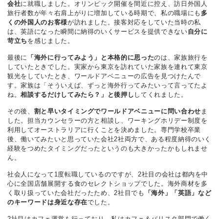
会社
に就職しました。オリンピック開催を間近に控え、訪日外国人
旅行者数が年々右肩上がりに増加している時期で、私の職場にも
多
くの外国人のお客様
が訪れました。接客対応をしていた当時の私
は、英語になった瞬間に納得のいくサービスを提供できない
自分に
苛立ち
を感じました。
最後に
「海外に行ってみよう」と本格的に思った
のは、家族旅行を
していたときでした。実家から東京を訪れていた家族を連れて東京
観光をしていたとき、ワールドアベニューの広告を見つけたんで
す。家族は「そういえば、ずっと海外行ってみたいって言ってたよ
ね。
相談するだけしてみたら？」と後押し
してくれました。
その後、
割と早いタイミングでワールドアベニューに問い合わせ
ま
した。担当カウンセラーの方と相談し、ワーキングホリデー制度を
利用してオーストラリアに行くことを決めました。専門学校卒業
後、働いてみたいと思っていた会社2社両方で、ある程度納得のいく
経験をつめたタイミングだったというのも大きかったかもしれませ
ん。
社会人になって1度転職しているのですが、2社目の会社は都内を中
心に全国店舗展開する食のセレクトショップでした。海外商材を多
く取り扱っていた会社だったため、2社目でも
「海外」「英語」など
のキーワードは身近な存在
でした。
2社目はカフェ運営も行っており、私はカフェ＆バリスタ部門で働く