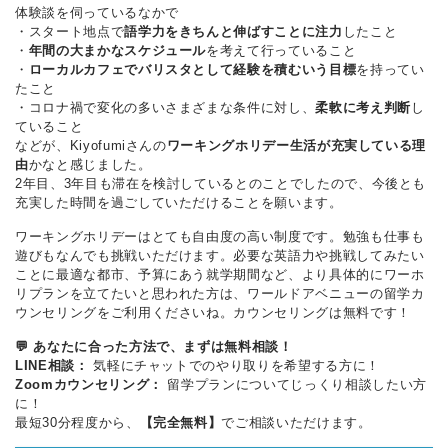
体験談を伺っているなかで
・スタート地点で
語学力をきちんと伸ばすことに注力
したこと
・
年間の大まかなスケジュール
を考えて行っていること
・
ローカルカフェでバリスタとして経験を積むいう目標
を持ってい
たこと
・コロナ禍で変化の多いさまざまな条件に対し、
柔軟に考え判断
し
ていること
などが、Kiyofumiさんの
ワーキングホリデー生活が充実している理
由
かなと感じました。
2年目、3年目も滞在を検討しているとのことでしたので、今後とも
充実した時間を過ごしていただけることを願います。
ワーキングホリデーはとても自由度の高い制度です。勉強も仕事も
遊びもなんでも挑戦いただけます。必要な英語力や挑戦してみたい
ことに最適な都市、予算にあう就学期間など、より具体的にワーホ
リプランを立てたいと思われた方は、ワールドアベニューの留学カ
ウンセリングをご利用くださいね。カウンセリングは無料です！
💬 あなたに合った方法で、まずは無料相談！
LINE相談：
気軽にチャットでのやり取りを希望する方に！
Zoomカウンセリング：
留学プランについてじっくり相談したい方
に！
最短30分程度から、
【完全無料】
でご相談いただけます。