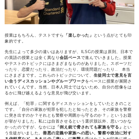
授業はもちろん、テストですら
「楽しかった」
という点がとても印
象的です。
先生によって多少の違いはありますが、ILSCの授業は原則、日本で
の英語の授業とは全く異なり
会話ベース
で進んでいきました。授業
やテストのトピックにはさまざまなものがありました。スポーツだ
ったり、恋愛だったり、政治だったり、環境問題だったり.. 本当
にさまざまです。これらのトピックについて、
生徒同士で意見を言
い合うディスカッションやグループワーク
をベースに授業が展開さ
れていくんです。当然、日本人同士ではないため、自分の想像をは
るかに飛び越えるような意見が飛び交います。
例えば、「犯罪」に関するディスカッションをしていたときのこと
です。「自分の家族が犯罪を犯したと知ったとき、その家族を警察
に突き出すのか？それとも警察や周囲から守るのか？」というお題
が挙がりました。私には自首させるという選択肢以外、思いつかな
かったのですが、なかには
「例え銃で脅されても家族を守る」
とい
う生徒がいました。
善悪の定義や家族への思い、警察や政治に対す
る信頼度など、あまりの「違い」に衝撃
を受けたことが印象に残っ