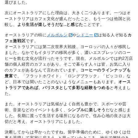
選びました。
次にオーストラリアにした理由は、大きく二つあります。一つはオ
ーストラリアはカフェ文化が盛んだったこと、もう一つは他国と比
較し、
より生活が楽しそうだな..と感じた
ことです。
オーストラリアの特に
メルボルン
や
シドニー
は知る人ぞ知る
カ
フェ激戦区
です。
オーストラリアには第二次世界大戦後、ヨーロッパの人々が移民し
ました。なかでもイタリアの移民が多く、濃いエスプレッソのコー
ヒーを飲む文化が流行ったそうです。現在、メルボルンでは約2万店
舗の個人経営のカフェがあり、そこで暮らす人々は皆、お気に入り
のカフェがあるなんて言われています。
コーヒーのラインナップも
豊富
で、「フラットホワイト」「ロングブラック」「ピッコロ」な
ど、日本では聞いたことのないようなメニューもあります。
オース
トラリアであれば、バリスタとして多彩な経験をつめる
と考えまし
た。
また、オーストラリアは気候がよく自然も豊かで、スポーツや芸
術、音楽などのイベントも多く、
シンプルに楽しそう
だなと感じま
した。長期に渡って生活する場所になるので、住み心地の良さは大
切だと考え、オーストラリアにしました。
決断してからは早かったですね。留学準備のために、ゆくゆくは仕
事を退職して実家に戻ろう..と思っていたところ、地元で興味のあ