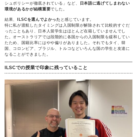
シュポリシーが徹底されている」など、
日本語に逃げてしまわない
環境があるかが結構重要
でした。
結果、
ILSCを選んでよかった
と感じています。
特に私が渡航したタイミングは入国制限が解除されて比較的すぐだ
ったこともあり、日本人留学生はほとんど在籍していませんでし
た。オーストラリアでは段階的に各国からの入国制限を緩和してい
たため、国籍比率にはやや偏りがありました。それでもタイ、韓
国、コロンビア、ブラジル、トルコなどいろんな国の学生と友達に
なることができました。
ILSCでの授業で印象に残っていること