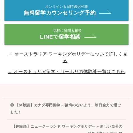
オンライン＆日時選択可能
無料留学カウンセリング予約
気軽に質問＆相談
LINEで留学相談
← オーストラリア ワーキングホリデーについて詳しく見
る
← オーストラリア留学・ワーホリの体験談一覧はこちら
投
【体験談】カナダ専門留学 – 後悔のないよう、毎日全力で過ご
稿
した！
ナ
【体験談】ニュージーランド ワーキングホリデー – 新しい自分の
ビ