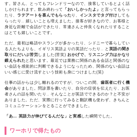
す。皆さん、とってもフレンドリーなので、接客しているとよく話
しかけられます。飲み終わって
「おいしかったよ」
と言ってもらっ
たり、
ラテアートを喜んでもらった
り、
インスタでタグ付け
しても
らったり.. 嬉しいことも増えました。接客が好きなので、お客様と
身近な距離で会話ができたり、常連さんと仲良くなれたりすること
はとても嬉しいことです。
ただ、最初は略語やスラングが多かったり、シドニーで暮らしてい
る人たちよりも、イギリス英語よりの英語だったり.. と
英語の聞き
取りにだいぶ苦労
しました(苦笑)
おかげで、リスニング力はかなり
鍛えられた
と思います。最近では業務に関係のある会話と関係のな
い会話を感覚的に判断できるようになったため、関係のない会話は
いい感じに受け流すという技術も身につけました(笑)
仕事の話からは少し離れるのですが、ついこの間、
歯医者に行く機
会
がありました。問診票を書いたり、自分の症状を伝えたり、お医
者さんの話を聞いたり.. そんなことが英語でできるのか？と不安が
ありました。ただ、実際に行ってみると翻訳機も使わず、きちんと
コミュニケーションをとることができました。
「あ… 英語力が伸びてるんだな」と実感
した瞬間でした。
ワーホリで得たもの