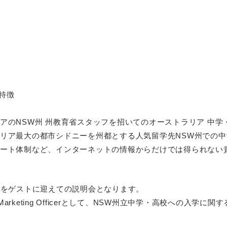
）
の特徴
アのNSW州 州教育省スタッフを招いてのオーストラリア 中
リア最大の都市シドニーを州都とする人気留学先NSW州での
ート体制など、インターネットの情報からだけでは得られない
ン）様をゲストに迎えての説明会となります。
t and Marketing Officerとして、NSW州立中学・高校