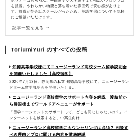
ホリデーはもちろん、中高留学や大学進学など幅広いプログラム
を担当。やわらかい物腰と落ち着いた雰囲気で安心感がありま
す。前職が英会話スクールだったため、英語学習についても気軽
にご相談いただけます。
記事一覧を見る ⇀
ToriumiYuri のすべての投稿
知徳高等学校様にてニュージーランド高校ターム留学説明会
を開催いたしました【高校留学】
2026年7月13日、静岡県の私立 知徳高等学校にて、ニュージーラン
ドターム留学説明会を開催いたしま...
ニュージーランド高校留学のサポート内容を解説｜渡航前か
ら帰国後までワールドアベニューがサポート
「留学エージェントのサポートって、どこも同じじゃないの？」 イ
ンターネットを検索すると、中高生向け...
ニュージーランド高校留学にカウンセリングは必須？ 相談す
べき理由とプロに聞ける内容を徹底解説