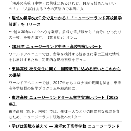
「海外の高校（中学）に興味はあるけれど、何から始めたらいい
の？」 「入試はある？今の英語力で本当に入...
理想の留学先が1分で見つかる！「ニュージーランド高校留学
診断」をリリース
〜 創立30年のノウハウを凝縮。多様な選択肢から「自分にぴったり
の一校」を導き出す、【業界初※】オン...
2026年 ニュージーランド中学・高校視察レポート
ワールドアベニューでは、留学を検討する皆さまに常に正確な情報
をお届けするため、定期的な現地視察を行っ...
東洋高校 校長先生に聞く｜国際教育に込める想いとこれから
の展望
ワールドアベニューでは、2017年からコロナ禍の期間を除き、東洋
高等学校様の留学プログラムを継続的に...
東洋高校-ニュージーランドターム留学実施レポート【2025
年】
東洋高校（以下、同校）では、生徒一人ひとりの国際的な視野を育
むため、ニュージーランド現地校への1ター...
学びは国境を越えて ― 東洋女子高等学校 ニュージーランド