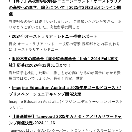
【終了】高校留学説明会-ニュージーランド・オーストラリア
の高校への進学、編入について｜2025年2月23日オンライン開
催
当説明会の受付は終了いたしました。 ご参加いただいた皆さん、あ
りがとうございました。高校留学に関しま...
2024年オーストラリア・シドニー視察レポート
目次 オーストラリア・シドニー視察の背景 視察都市と内容 おわり
に オーストラリア・シドニー...
返済不要の奨学金【海外留学奨学金 “link” 2024 Fall-恵文
社】応募は2024年12月31日まで！
海外留学を検討した時に、誰しもが心配になるのが留学にかかる費
用面ではないでしょうか。長引く円安、世界...
Imagine Education Australia 2025年夏ゴールドコースト/
ブリスベン ジュニアキャンプ開催決定
Imagine Education Australia (イマジン エデュケーション オースト
ラリア...
【最新情報】Tamwood-2025年カナダ・アメリカサマーキャ
ンプ開催決定-2024.11.16
Tamwoodはカナダのバンクーバー、トロントとウィスラーにキャン