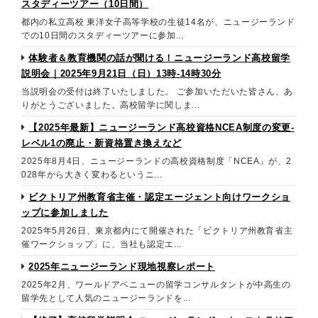
スタディーツアー（10日間）
都内の私立高校 東洋女子高等学校の生徒14名が、ニュージーランド
での10日間のスタディーツアーに参加...
体験者＆教育機関の話が聞ける！ニュージーランド高校留学
説明会｜2025年9月21日（日）13時-14時30分
当説明会の受付は終了いたしました。 ご参加いただいた皆さん、あ
りがとうございました。高校留学に関しま...
【2025年最新】ニュージーランド高校資格NCEA制度の変更-
レベル1の廃止・新資格置き換えなど
2025年8月4日、ニュージーランドの高校資格制度「NCEA」が、2
028年から大きく変わるというニ...
ビクトリア州教育省主催・認定エージェント向けワークショ
ップに参加しました
2025年5月26日、東京都内にて開催された「ビクトリア州教育省主
催ワークショップ」に、当社も認定エ...
2025年ニュージーランド現地視察レポート
2025年2月、ワールドアベニューの留学コンサルタントが中高生の
留学先として人気のニュージーランドを...