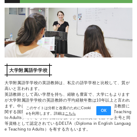
大学附属語学学校
大学附属語学学校の英語教師は、私立の語学学校と比較して、質が
高いと言われます。
英語教師として高い学歴を持ち、経験も豊富で、大学にもよります
が大学附属語学学校の英語教師の平均経験年数は10年以上と言われ
ます。中にはケンブリッジ大学英語検定機構が授与する英語教授に
このサイトは分析と改善のためにCooki
OK
関する国際資格CELTA（Certificate in English Language Teaching
eを利用します。詳細は
こちら
to Adults）や、さらに同機構が授与する国際資格で且つ修士号と同
等資格として認定されているDELTA（Diploma in English Languag
e Teaching to Adults）を有する方もいます。