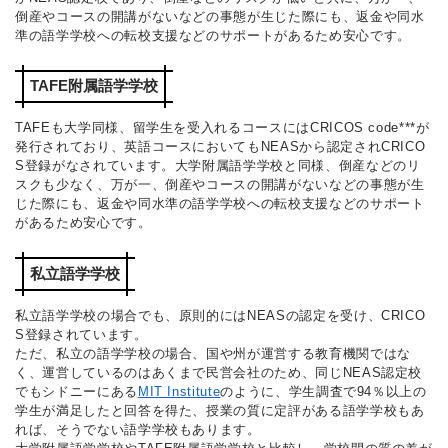
倒産やコースの開講がないなどの事態が生じた際にも、返金や同水
準の語学学校への転校支援などのサポートがあるため安心です。
TAFE附属語学学校
TAFEも大学同様、留学生を受入れるコースにはCRICOS code***が
発行されており、英語コースにおいてもNEASから認定されCRICO
S登録がなされています。大学附属語学学校と同様、倒産などのリ
スクも少なく、万が一、倒産やコースの開講がないなどの事態が生
じた際にも、返金や同水準の語学学校への転校支援などのサポート
があるため安心です。
私立語学学校
私立語学学校の場合でも、原則的にはNEASの認定を受け、CRICO
S登録されています。
ただ、私立の語学学校の場合、国や州が運営する教育機関ではな
く、運営しているのはあくまで民営会社のため、同じNEAS認定校
でもシドニーにある
MIT Institute
のように、学生調査で94％以上の
学生が満足したと回答を得た、授業の質に定評がある語学学校もあ
れば、そうでない語学学校もあります。