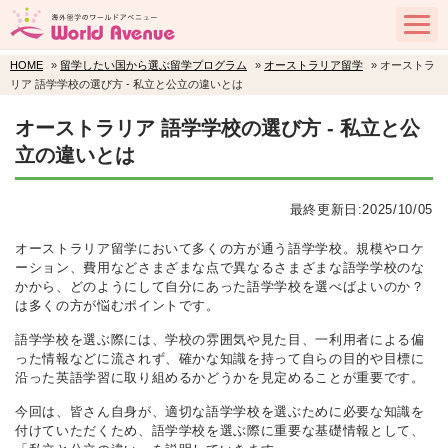
HOME
»
留学したい国から選ぶ留学プログラム
»
オーストラリア留学
» オーストラ
リア 語学学校の選び方 ‐ 私立と公立の違いとは
オーストラリア 語学学校の選び方 ‐ 私立と公
立の違いとは
最終更新日:2025/10/05
オーストラリア留学において多くの方が通う語学学校。規模やロケ
ーション、費用などさまざまな点で異なるさまざまな語学学校のな
かから、どのようにして自分にあった語学学校を選べばよいのか？
は多くの方が悩むポイントです。
語学学校を選ぶ際には、学校の雰囲気や見た目、一利用者による偏
った情報などに流されず、確かな知識を持って自らの目的や目標に
沿った英語学習に取り組めるかどうかを見定めることが重要です。
今回は、皆さん自身が、適切な語学学校を選ぶために必要な知識を
付けていただくため、語学学校を選ぶ際に重要な基礎情報として、