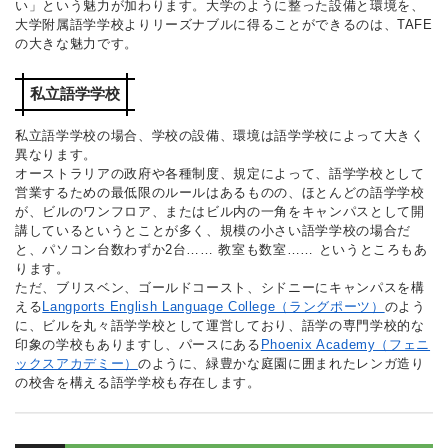
い」という魅力が加わります。大学のように整った設備と環境を、
大学附属語学学校よりリーズナブルに得ることができるのは、TAFE
の大きな魅力です。
私立語学学校
私立語学学校の場合、学校の設備、環境は語学学校によって大きく
異なります。
オーストラリアの政府や各種制度、規定によって、語学学校として
営業するための最低限のルールはあるものの、ほとんどの語学学校
が、ビルのワンフロア、またはビル内の一角をキャンパスとして開
講しているというとことが多く、規模の小さい語学学校の場合だ
と、パソコン台数わずか2台…… 教室も数室…… というところもあ
ります。
ただ、ブリスベン、ゴールドコースト、シドニーにキャンパスを構
える
Langports English Language College（ラングポーツ）
のよう
に、ビルを丸々語学学校として運営しており、語学の専門学校的な
印象の学校もありますし、パースにある
Phoenix Academy（フェニ
ックスアカデミー）
のように、緑豊かな庭園に囲まれたレンガ造り
の校舎を構える語学学校も存在します。