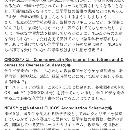
大学附属語学学校やTAFE附属語学学校と比較し、学校間の質の差が
あるため、倒産や予定されているコースが開講されなくなることな
ど、可能性は高くなります。語学学校の規模や実績などはもちろん
ですが、最新の情報をきちんと入手するようにしましょう。
また、私立の語学学校の場合、規模やカリキュラムなど、多様性に
富んでおり、規模が小さかったり、設立されて間もなかったり、ま
たは、特殊な学習方法を提供しているがゆえに、NEASからの認定
を受けられない、またはあえて受けていない語学学校が存在しま
す。あえて受けていない語学学校という特殊な例は除き、NEASか
らの認可を受けていない語学学校はより注意が必要です。
CRICOS*とは、Commonwealth Register of Institutions and C
ourses for Overseas Studentsの略
学生ビザ発給に伴い、ふさわしい教育機関かどうかを運営経歴、教
育内容、財務状況、施設、授業時間などにおいて細かく厳しく審査
する団体です。
オーストラリアの場合、このCRICOSに登録され、各校固有のCRIC
OS code***（CRICOS番号）を持っていない限り、学生ビザを発給
する上で必要な入学許可書を発行することはできません。
NEAS**とはNational ELICOS Accreditation Schemeの略
NEASは、留学生を受入れる語学学校として高いクオリティを保持
しているかどうかを審査する団体で、語学学校の定員数、教師の資
格、開講している英語コースのカリキュラム、教授法、使用教材、