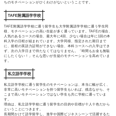
ちのモチベーションがひくわけがないということです。
TAFE附属語学学校
TAFE附属語学学校に通う留学生も大学附属語学学校に通う学生同
様、モチベーションの高い生徒が多く通っています。TAFEの場合、
人気のあるコースの場合、最大年に4回、少ない場合は年に1回の本
科入学の日程が組まれています。大学同様、指定された期日まで
に、規程の英語力証明ができない場合、本科コースへの入学はでき
ず、次の入学日まで待たなくてはなりません。「時間もお金も無駄
にしたくない！」そんな思いが生徒のモチベーションを高めていま
す。
私立語学学校
私立語学学校に通う留学生のモチベーションは、本当に幅が広く、
非常に高いモチベーションを持つ留学生もいれば、残念ながら、そ
こまで高いモチベーションではない学生も共に学校に通っていま
す。
理由は、私立語学学校に通う留学生の目的や目標が十人十色だから
ということにつきます。
長期間かけて語学留学し、進学や国際ビジネスシーンで活躍するた