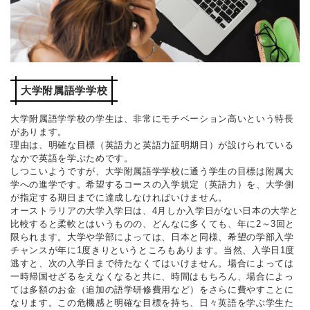
大学附属語学学校
大学附属語学学校の学生は、非常にモチベーション高いという特長
があります。
理由は、明確な目標（英語力と英語力証明期日）が設けられている
なかで英語を学ぶためです。
しつこいようですが、大学附属語学学校に通う学生の目標は附属大
学への進学です。希望するコースの入学規定（英語力）を、大学側
が指定する期日までに達成しなければいけません。
オーストラリアの大学入学日は、4月しか入学日がない日本の大学と
比較すると柔軟とはいうものの、どんなに多くても、年に2～3回と
限られます。大学や学部によっては、日本と同様、希望の学部入学
チャンスが年に1度きりというところもあります。当然、入学日1度
逃すと、次の入学日まで待たなくてはいけません。場合によっては
一時帰国せざるをえなくなると共に、時間はもちろん、場合によっ
ては多額のお金（追加の語学研修費用など）をさらに費やすことに
なります。この危機感と明確な目標を持ち、日々英語を学ぶ学生た