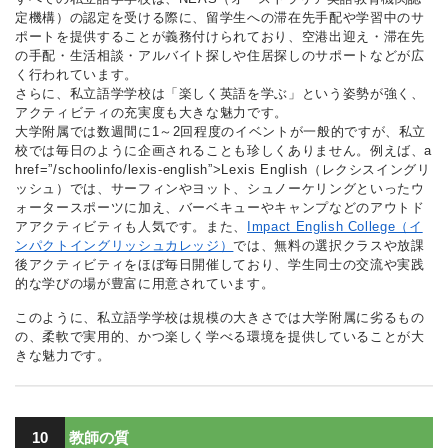
定機構）の認定を受ける際に、留学生への滞在先手配や学習中のサ
ポートを提供することが義務付けられており、空港出迎え・滞在先
の手配・生活相談・アルバイト探しや住居探しのサポートなどが広
く行われています。
さらに、私立語学学校は「楽しく英語を学ぶ」という姿勢が強く、
アクティビティの充実度も大きな魅力です。
大学附属では数週間に1～2回程度のイベントが一般的ですが、私立
校では毎日のように企画されることも珍しくありません。例えば、a
href=”/schoolinfo/lexis-english”>Lexis English（レクシスイングリ
ッシュ）では、サーフィンやヨット、シュノーケリングといったウ
ォータースポーツに加え、バーベキューやキャンプなどのアウトド
アアクティビティも人気です。また、
Impact English College（イ
ンパクトイングリッシュカレッジ）
では、無料の選択クラスや放課
後アクティビティをほぼ毎日開催しており、学生同士の交流や実践
的な学びの場が豊富に用意されています。
このように、私立語学学校は規模の大きさでは大学附属に劣るもの
の、柔軟で実用的、かつ楽しく学べる環境を提供していることが大
きな魅力です。
10
教師の質