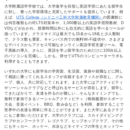
大学附属語学学校では、大学進学を目指し英語学習にあたる留学生
に対し、整った学習環境と充実したサポートを提供しています。例
えば、
UTS College（シドニー工科大学附属教育機関）
の図書館に
は何百種類ものIELTS対策本や、1,000冊以上の英語学習用教材、D
VDなどがおかれ、授業時間以外にも自主的に英語を学べるツールが
揃っています。クラスサイズは最大でも15名から18名と少人数制
で、クラス数も豊富。キャンパス内での無料Wi-Fi提供や、さまざま
なデバイスからアクセス可能なオンライン英語学習支援ツール、電
子黒板の導入、さらに、英語を学ぶ留学生のためだけに100台以上
のパソコンを完備し、しかも、併せてUTSのコンピューターラボも
利用することもできます。
いずれの大学にも留学生の学習面、生活面、進路や就職などに関し
て相談に乗ってくれるスタッフが在籍するオフィスが存在し、グル
ープ、個人、共に対応してくれます。また大学にはアクティビティ
やソーシャルクラブなどと呼ばれるサービスが存在します。留学し
てきたばかりで、友達を作るのが難しい…そんなタイミングでも、
無料で参加できるソーシャルアクティビティ（映画鑑賞やスポーツ
大会、音楽イベント、BBQ、飲み会など）を利用、参加することで
世界中の友達を簡単に作ることができます。また大学にあるクラブ
にもご参加いただけます。大学のクラブには、スカイダイビングク
ラブやカンフークラブ、レゴクラブ、ヒップホップクラブ、その他
にもサッカー、ホッケー、水泳などネイティブの学生とネットワー