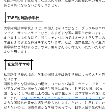
な国からの留学生だらけな環境のため、教室内の国籍比率の偏りは
あまり気にならないかもしれません。
TAFE附属語学学校
大学附属語学学校よりは、中国人ばかりではなく、ブラジルやコロ
ンビア、サウジアラビアなど、さまざまな国の留学生が集います。
また日本人は少な目で、同じキャンパス内ではオーストラリア人の
学生もさまざまな科目を学んでいます。ただ、国際色豊かな私立の
語学学校と比較すると、やや、偏りはあると考えていただいた方が
よいと思います。
私立語学学校
私立語学学校の場合、学生の国籍比率は語学学校によって大きく異
なります。
国際色豊かな語学学校の場合、ヨーロッパ諸国、ラテン、中東、ア
ジアなど幅広い国からの留学生獲得に成功し、世界30カ国、50ヵ
国、なかには70ヵ国以上の国から留学生が集う語学学校も存在しま
す。また、
ILSC Australia（アイエルエスシー オーストラリア）
の
ような国際色が豊かな語学学校もあります。ただし、注意していた
だきたいのは、国際色豊かな学校であっても、日本人留学生の割合