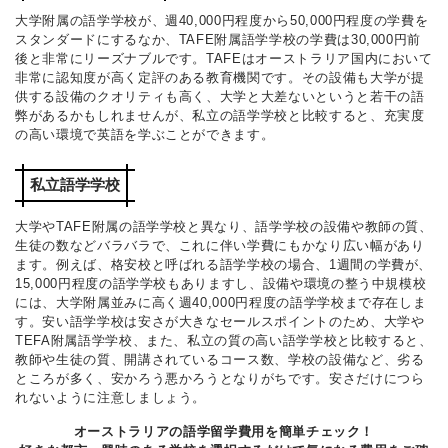
大学附属の語学学校が、週40,000円程度から50,000円程度の学費を
スタンダードにするなか、TAFE附属語学学校の学費は30,000円前
後と非常にリーズナブルです。TAFEはオーストラリア国内において
非常に認知度が高く定評のある教育機関です。その設備も大学が提
供する設備のクオリティも高く、大学と大差ないというと若干の語
弊があるかもしれませんが、私立の語学学校と比較すると、充実度
の高い環境で英語を学ぶことができます。
私立語学学校
大学やTAFE附属の語学学校と異なり、語学学校の設備や教師の質、
生徒の数などバラバラで、これに伴い学費にもかなり広い幅があり
ます。例えば、格安校と呼ばれる語学学校の場合、1週間の学費が、
15,000円程度の語学学校もありますし、設備や環境の整う中規模校
には、大学附属並みに高く週40,000円程度の語学学校まで存在しま
す。安い語学学校は安さが大きなセールスポイントのため、大学や
TEFA附属語学学校、また、私立の質の高い語学学校と比較すると、
教師や生徒の質、開講されているコース数、学校の設備など、劣る
ところが多く、安かろう悪かろうとなりがちです。安さだけにつら
れないように注意しましょう。
オーストラリアの語学留学費用を簡単チェック！