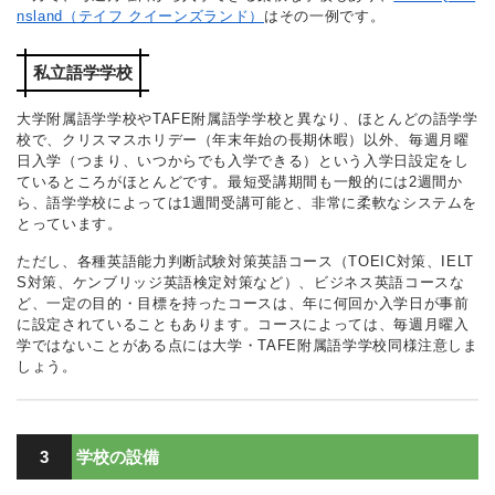
nsland（テイフ クイーンズランド）
はその一例です。
私立語学学校
大学附属語学学校やTAFE附属語学学校と異なり、ほとんどの語学学
校で、クリスマスホリデー（年末年始の長期休暇）以外、毎週月曜
日入学（つまり、いつからでも入学できる）という入学日設定をし
ているところがほとんどです。最短受講期間も一般的には2週間か
ら、語学学校によっては1週間受講可能と、非常に柔軟なシステムを
とっています。
ただし、各種英語能力判断試験対策英語コース（TOEIC対策、IELT
S対策、ケンブリッジ英語検定対策など）、ビジネス英語コースな
ど、一定の目的・目標を持ったコースは、年に何回か入学日が事前
に設定されていることもあります。コースによっては、毎週月曜入
学ではないことがある点には大学・TAFE附属語学学校同様注意しま
しょう。
3
学校の設備