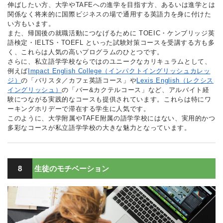
伸ばしたい方、大学やTAFEへの進学を目指す方、あるいは進学とは
関係なく将来的に国際ビジネスの場で通用する英語力を身に付けた
い方もいます。
また、帰国後の就職活動につなげるために TOEIC・ケンブリッジ英
語検定・IELTS・TOEFL といった試験対策コースを受講する方も多
く、これらは人気の高いプログラムのひとつです。
さらに、私立語学学校ならではのユニークなカリキュラムとして、
例えば
Impact English College（インパクトイングリッシュカレッ
ジ）
の「バリスタ／カフェ英語コース」や
Lexis English（レクシス
イングリッシュ）
の「バー&カクテルコース」など、アルバイト経
験につながる実践的なコースも提供されています。これらは特にワ
ーキングホリデーで滞在する学生に人気です。
このように、大学附属やTAFE附属の語学学校にはない、実用的かつ
多彩なコースが私立語学学校の大きな魅力となっています。
8
生徒のモチベーション