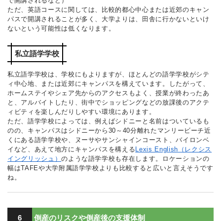
で開講されるなど）
ただ、英語コースに関しては、比較的都心中心または近郊のキャン
パスで開講されることが多く、大学よりは、田舎に行かないといけ
ないという可能性は低くなります。
私立語学学校
私立語学学校は、学校にもよりますが、ほとんどの語学学校がシテ
ィ中心地、または近郊にキャンパスを構えています。したがって、
ホームステイやシェア先からのアクセスもよく、授業が終わったあ
と、アルバイトしたり、街中でショッピングなどの放課後のアクテ
ィビティを楽しんだりしやすい環境にあります。
ただ、語学学校によっては、例えばシドニーと名前はついているも
のの、キャンパスはシドニーから30～40分離れたマンリービーチ近
くにある語学学校や、ヌーサやサンシャインコースト、バイロンベ
イなど、あえて地方にキャンパスを構える
Lexis English（レクシス
イングリッシュ）
のような語学学校も存在します。ロケーションの
幅はTAFEや大学附属語学学校よりも比較すると広いと言えそうです
ね。
6
倒産のリスクや倒産後の支援体制