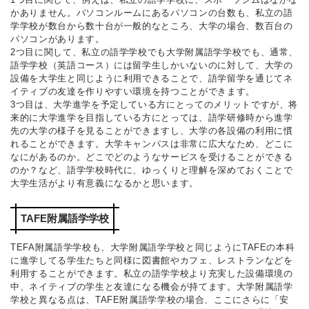
かありません。パソコンルームにあるパソコンの台数も、私立の語
学学校が数台から数十台が一般的なところ、大学の場合、数百台の
パソコンがあります。
2つ目に関して、私立の語学学校でも大学附属語学学校でも、通常、
語学学校（英語コース）には留学生しかいないのに対して、大学の
設備を大学生と同じように利用できることで、語学留学を通じてネ
イティブの友達を作りやすい環境を持つことができます。
3つ目は、大学進学を予定している方にとってのメリットですが、将
来的に大学進学を目指している方にとっては、語学研修時から進学
先の大学の様子を見ることができますし、大学の各設備の利用に慣
れることができます。大学キャンパスは非常に広大なため、どこに
なにがあるのか。どこでどのようなサービスを受けることができる
のか？など、語学学校時代に、ゆっくりと理解を深めておくことで
大学生活がより有意義になるかと思います。
TAFE附属語学学校
TEFA附属語学学校も、大学附属語学学校と同じようにTAFEの本科
に進学してる学生たちと同様に図書館やカフェ、レストランなどを
利用することができます。私立の語学学校より充実した設備環境の
中、ネイティブの学生と友達になる機会が持てます。大学附属語学
学校と異なる点は、TAFE附属語学学校の場合、ここにさらに「安