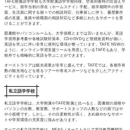
TAFE附属語学学校も大学附属語学学校同様、空港到着時の出迎えサ
ービス、留学当初の滞在（ホームステイ）手配、就学期間中の学習
面、生活面に関する個々での相談対応、仕事探しに伴う、履歴書作
成の支援、進路や就職面の相談対応など多岐にわたるサポートを受
けることができます。
図書館やパソコンルームも、大学規模とまでは言いませんが、英語
学習用参考書や各種試験対策本、CDやDVDなど視聴覚資料が揃い、
英語を学ぶに伴い非常に便利な環境が整っています。TAFE NSWの
ように、オンライン学習支援ツールを用意しているTAFEもあり、学
校外でも積極的に英語を学ぶことができます。
オーストラリアは観光産業が非常に盛んです。TAFEでは、各都市有
数の観光地などを巡るツアーや有名スポーツなどを介したアクティ
ビティを行っています。
私立語学学校
私立語学学校は、大学附属やTAFE附属と比べると、図書館の規模や
パソコンの台数、教室数、サポートスタッフの人数などの面ではや
や小規模です。しかし、その分柔軟性が高く、きめ細やかなサポー
トや学習環境の充実度に強みがあります。
すべての私立語学学校は、NEAS（オーストラリア英語教育機関認